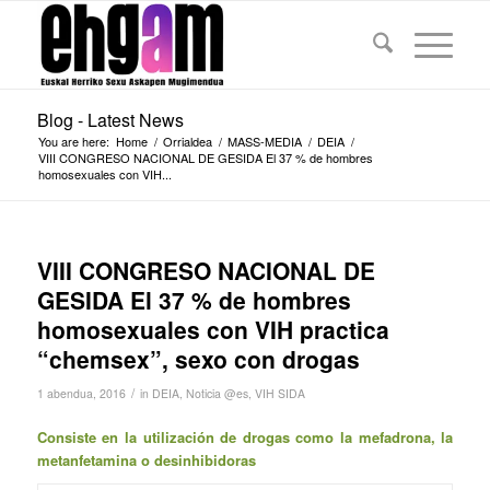
Blog - Latest News
You are here:
Home
/
Orrialdea
/
MASS-MEDIA
/
DEIA
/
VIII CONGRESO NACIONAL DE GESIDA El 37 % de hombres
homosexuales con VIH...
VIII CONGRESO NACIONAL DE
GESIDA El 37 % de hombres
homosexuales con VIH practica
“chemsex”, sexo con drogas
/
1 abendua, 2016
in
DEIA
,
Noticia @es
,
VIH SIDA
Consiste en la utilización de drogas como la mefadrona, la
metanfetamina o desinhibidoras