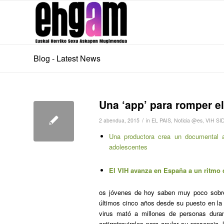
Blog - Latest News
Una ‘app’ para romper el
/
2 abendua, 2015
in
EL PAIS
,
Noticia @es
,
VIH SI
Una productora crea un documental a
adolescentes
El VIH avanza en España a un ritmo 
os jóvenes de hoy saben muy poco sob
últimos cinco años desde su puesto en la 
virus mató a millones de personas dura
antirretrovirales para anular su presencia