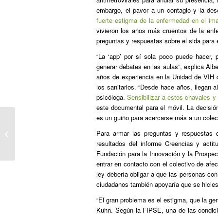
embargo, el pavor a un contagio y la de
fuerte estigma de la enfermedad en el imag
vivieron los años más cruentos de la enf
preguntas y respuestas sobre el sida para 
“La ‘app’ por sí sola poco puede hacer,
generar debates en las aulas”, explica Albe
años de experiencia en la Unidad de VIH 
los sanitarios. “Desde hace años, llegan a
psicóloga.
Sensibilizar a estos chavales y
este documental para el móvil. La decisión
es un guiño para acercarse más a un colec
“Quien no usa condones también
Para armar las preguntas y respuestas 
puede protegerse contra el VIH”
resultados del informe Creencias y acti
Fundación para la Innovación y la Prospe
entrar en contacto con el colectivo de af
ley debería obligar a que las personas co
ciudadanos también apoyaría que se hicies
“El gran problema es el estigma, que la gen
Kuhn. Según la FIPSE, una de las condicio