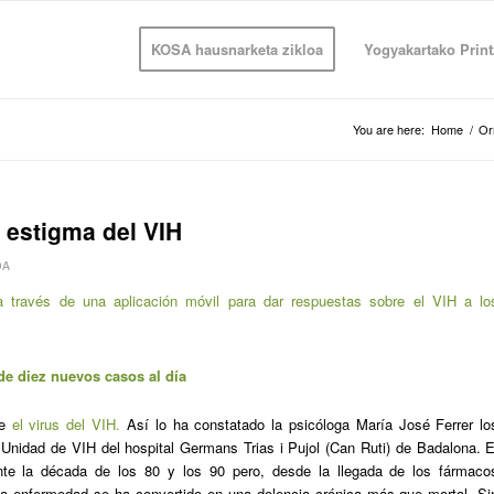
KOSA hausnarketa zikloa
Yogyakartako Print
You are here:
Home
/
Or
 estigma del VIH
DA
 través de una aplicación móvil para dar respuestas sobre el VIH a lo
de diez nuevos casos al día
re
el virus del VIH.
Así lo ha constatado la psicóloga María José Ferrer lo
Unidad de VIH del hospital Germans Trias i Pujol (Can Ruti) de Badalona. E
nte la década de los 80 y los 90 pero, desde la llegada de los fármaco
, la enfermedad se ha convertido en una dolencia crónica más que mortal. Si