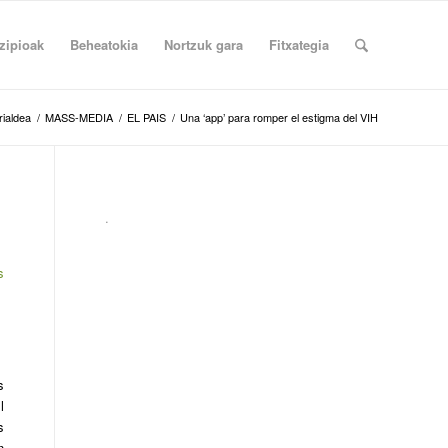
zipioak
Beheatokia
Nortzuk gara
Fitxategia
rialdea
/
MASS-MEDIA
/
EL PAIS
/
Una ‘app’ para romper el estigma del VIH
.
s
s
l
s
n