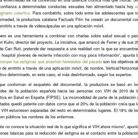
sconfianza a determinadas conductas sexuales han alimentado hasta hoy
u
inario colectivo.
Para combatirlo, sobre todo entre los adolescentes que n
ermedad, la productora catalana Factuals Film ha creado un documental co
emitirlo a través de videocápsulas en una aplicación móvil.
 pero es una herramienta a combinar con charlas sobre salud sexual o par
rt Kuhn, director del proyecto. La iniciativa, que arrancó de Ferrer y de sus 2
de Can Ruti, pretende dar respuesta a una realidad con la que se encuentra
l hospital jóvenes de reciente infección con muy poca información”, apunta l
 romper los estigmas que arrastran heredados del pasado
son los objetivos d
 de emitirlo a través de una aplicación móvil, de nombre, Vertical/Horizontal
tivo determinado, en este caso, el más desinformado, según los expertos.
que conforman el esqueleto del documental, la productora se basó en lo
tudes de la población española hacia las personas con VIH de 2010 de l
ctiva en Salud en España (FIPSE). La incomodidad de parte de la población 
ectados quedó patente con datos como que el 20% de la población creía que l
n VIH estuviesen separadas del resto en determinados lugares. El 18% de lo
en públicos los nombres de los enfermos.
te no conoce la situación real de lo que significa el VIH ahora mismo”, apunt
nes básicas para la reducción del estigma es el contacto entre la població