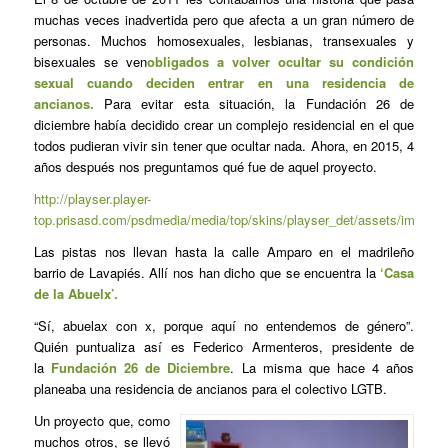
muchas veces inadvertida pero que afecta a un gran número de
personas. Muchos homosexuales, lesbianas, transexuales y
bisexuales se ven
obligados a volver ocultar su condición
sexual cuando deciden entrar en una residencia de
ancianos.
Para evitar esta situación, la Fundación 26 de
diciembre había decidido crear un complejo residencial en el que
todos pudieran vivir sin tener que ocultar nada. Ahora, en 2015, 4
años después nos preguntamos qué fue de aquel proyecto.
http://playser.player-
top.prisasd.com/psdmedia/media/top/skins/playser_det/assets/img/pla
Las pistas nos llevan hasta la calle Amparo en el madrileño
barrio de Lavapiés. Allí nos han dicho que se encuentra la
‘Casa
de la Abuelx’.
“Sí, abuelax con x, porque aquí no entendemos de género”.
Quién puntualiza así es Federico Armenteros, presidente de
la
Fundación 26 de Diciembre
. La misma que hace 4 años
planeaba una residencia de ancianos para el colectivo LGTB.
Un proyecto que, como
muchos otros, se llevó