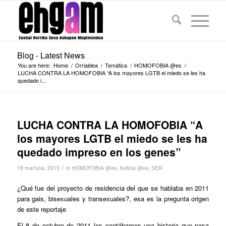
Blog - Latest News
You are here:
Home
/
Orrialdea
/
Temática
/
HOMOFOBIA @es
/
LUCHA CONTRA LA HOMOFOBIA “A los mayores LGTB el miedo se les ha
quedado i...
LUCHA CONTRA LA HOMOFOBIA “A
los mayores LGTB el miedo se les ha
quedado impreso en los genes”
/
18 martxoa, 2015
in
HOMOFOBIA @es
,
Noticia @es
,
SER
¿Qué fue del proyecto de residencia del que se hablaba en 2011
para gais, bisexuales y transexuales?, esa es la pregunta origen
de este reportaje
El 8 de octubre de 2011 les contábamos una historia que pasa