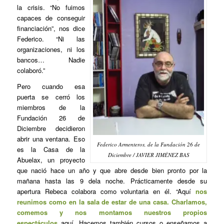
la crisis. “No fuimos
capaces de conseguir
financiación”, nos dice
Federico. “Ni las
organizaciones, ni los
bancos… Nadie
colaboró.”
Pero cuando esa
puerta se cerró los
miembros de la
Fundación 26 de
Diciembre decidieron
abrir una ventana. Eso
Federico Armenteros, de la Fundación 26 de
es la Casa de la
Diciembre / JAVIER JIMÉNEZ BAS
Abuelax, un proyecto
que nació hace un año y que abre desde bien pronto por la
mañana hasta las 9 dela noche. Prácticamente desde su
apertura Rebeca colabora como voluntaria en él. “Aquí
nos
reunimos como en la sala de estar de una casa. Charlamos,
comemos y nos montamos nuestros propios
espectáculos
aquí. Hacemos también cursos o enseñamos a