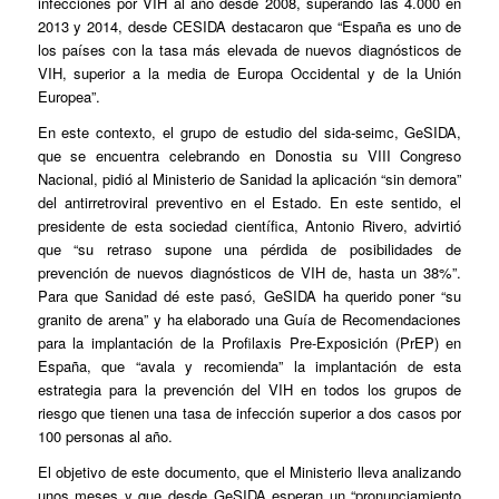
infecciones por VIH al año desde 2008, superando las 4.000 en
2013 y 2014, desde CESIDA destacaron que “España es uno de
los países con la tasa más elevada de nuevos diagnósticos de
VIH, superior a la media de Europa Occidental y de la Unión
Europea”.
En este contexto, el grupo de estudio del sida-seimc, GeSIDA,
que se encuentra celebrando en Donostia su VIII Congreso
Nacional, pidió al Ministerio de Sanidad la aplicación “sin demora”
del antirretroviral preventivo en el Estado. En este sentido, el
presidente de esta sociedad científica, Antonio Rivero, advirtió
que “su retraso supone una pérdida de posibilidades de
prevención de nuevos diagnósticos de VIH de, hasta un 38%”.
Para que Sanidad dé este pasó, GeSIDA ha querido poner “su
granito de arena” y ha elaborado una Guía de Recomendaciones
para la implantación de la Profilaxis Pre-Exposición (PrEP) en
España, que “avala y recomienda” la implantación de esta
estrategia para la prevención del VIH en todos los grupos de
riesgo que tienen una tasa de infección superior a dos casos por
100 personas al año.
El objetivo de este documento, que el Ministerio lleva analizando
unos meses y que desde GeSIDA esperan un “pronunciamiento