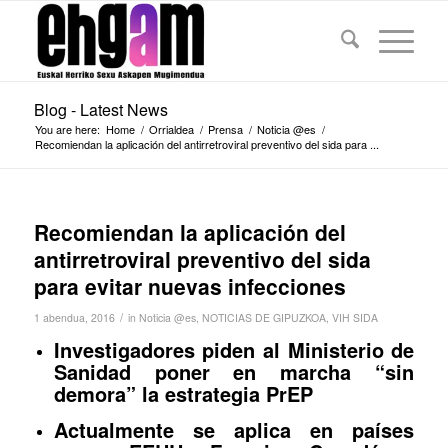
Blog - Latest News
You are here:
Home
/
Orrialdea
/
Prensa
/
Noticia @es
/
Recomiendan la aplicación del antirretroviral preventivo del sida para ...
Recomiendan la aplicación del
antirretroviral preventivo del sida
para evitar nuevas infecciones
/
1 abendua, 2016
in
Noticia @es
,
NOTICIAS DE GIPUZKOA
,
VIH SIDA
Investigadores piden al Ministerio de
Sanidad poner en marcha “sin
demora” la estrategia PrEP
Actualmente se aplica en países