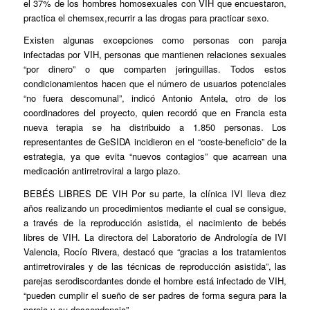
el 37% de los hombres homosexuales con VIH que encuestaron,
practica el
chemsex,
recurrir a las drogas para practicar sexo.
Existen algunas excepciones como personas con pareja
infectadas por VIH, personas que mantienen relaciones sexuales
“por dinero” o que comparten jeringuillas. Todos estos
condicionamientos hacen que el número de usuarios potenciales
“no fuera descomunal”, indicó Antonio Antela, otro de los
coordinadores del proyecto, quien recordó que en Francia esta
nueva terapia se ha distribuido a 1.850 personas. Los
representantes de GeSIDA incidieron en el “coste-beneficio” de la
estrategia, ya que evita “nuevos contagios” que acarrean una
medicación antirretroviral a largo plazo.
BEBÉS LIBRES DE VIH
Por su parte, la clínica IVI lleva diez
años realizando un procedimientos mediante el cual se consigue,
a través de la reproducción asistida, el nacimiento de bebés
libres de VIH. La directora del Laboratorio de Andrología de IVI
Valencia, Rocío Rivera, destacó que “gracias a los tratamientos
antirretrovirales y de las técnicas de reproducción asistida”, las
parejas serodiscordantes donde el hombre está infectado de VIH,
“pueden cumplir el sueño de ser padres de forma segura para la
pareja y su descendencia”.