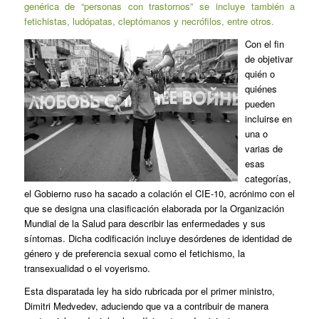
genérica de “personas con trastornos” se incluye también a
fetichistas, ludópatas, cleptómanos y necrófilos, entre otros.
Con el fin
de objetivar
quién o
quiénes
pueden
incluirse en
una o
varias de
esas
categorías,
el Gobierno ruso ha sacado a colación el CIE-10, acrónimo con el
que se designa una clasificación elaborada por la Organización
Mundial de la Salud para describir las enfermedades y sus
síntomas. Dicha codificación incluye desórdenes de identidad de
género y de preferencia sexual como el fetichismo, la
transexualidad o el voyerismo.
Esta disparatada ley ha sido rubricada por el primer ministro,
Dimitri Medvedev, aduciendo que va a contribuir de manera