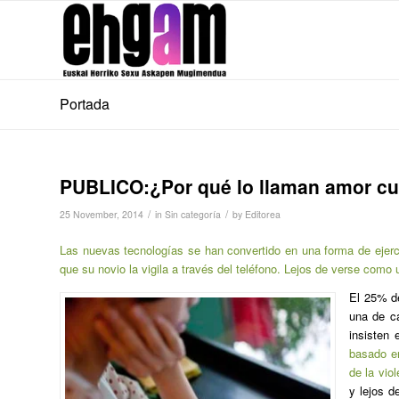
Portada
PUBLICO:¿Por qué lo llaman amor cua
/
/
25 November, 2014
in
Sin categoría
by
Editorea
Las nuevas tecnologías se han convertido en una forma de ejer
que su novio la vigila a través del teléfono. Lejos de verse como
El 25% de
una de ca
insisten
basado en
de la vio
y lejos d