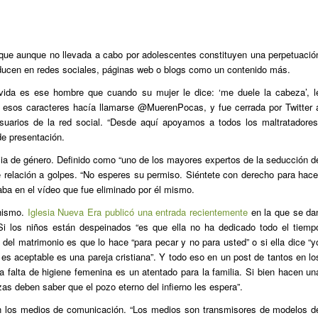
, que aunque no llevada a cabo por adolescentes constituyen una perpetuació
oducen en redes sociales, páginas web o blogs como un contenido más.
vida es ese hombre que cuando su mujer le dice: ‘me duele la cabeza’, l
n esos caracteres hacía llamarse @MuerenPocas, y fue cerrada por Twitter 
suarios de la red social. “Desde aquí apoyamos a todos los maltratadores
de presentación.
cia de género. Definido como “uno de los mayores expertos de la seducción d
e relación a golpes. “No esperes su permiso. Siéntete con derecho para hace
aba en el vídeo que fue eliminado por él mismo.
chismo.
Iglesia Nueva Era publicó una entrada recientemente
en la que se da
 Si los niños están despeinados “es que ella no ha dedicado todo el tiemp
 del matrimonio es que lo hace “para pecar y no para usted” o si ella dice “y
 es aceptable es una pareja cristiana”. Y todo eso en un post de tantos en lo
 falta de higiene femenina es un atentado para la familia. Si bien hacen un
as deben saber que el pozo eterno del infierno les espera”.
an los medios de comunicación. “Los medios son transmisores de modelos d