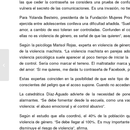
las que ceder la contraseña se considera una prueba de confi
vulnera el secreto de las comunicaciones. Es una invasión, no t
Para Yolanda Besteiro, presidenta de la Fundación Mujeres Prog
ejercida entre adolescentes conlleva una dificultad añadida. “Su
amor, a cambio de eso toleran ser controladas. Confunden el c
ellas no es violencia de género, es señal de que las quieren”, ase
Según la psicóloga Marisol Rojas, experta en violencia de género,
de la violencia machista. “La violencia machista en parejas a
violencia psicológica suele aparecer al poco tiempo de iniciar l
NAIZ:Un estudio detecta una cadena
de control. Sería como marcar el terreno. El maltratador marca 
de transmisión del VIH que ha
del amor: ‘Si me quieres, me darás tu contraseña de Facebook, po
causado 26...
Estas expertas coinciden en la posibilidad de que este tipo de
conscientes del peligro que el acoso supone. Cuando no accedan a l
La catedrática Díaz-Aguado advierte de la necesidad de pon
alarmantes. “Se debe fomentar desde la escuela, como una vacu
violencia: el abuso emocional y el control abusivo”.
Según el estudio que ella coordinó, el 40% de la población q
violencia de género. “Se debe llegar al 100%. Es muy importante
disminuye el riesgo de violencia”, afirma.