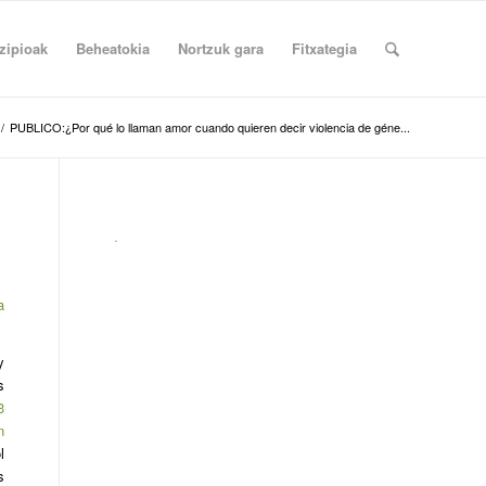
zipioak
Beheatokia
Nortzuk gara
Fitxategia
/
PUBLICO:¿Por qué lo llaman amor cuando quieren decir violencia de géne...
.
a
y
s
3
n
l
s