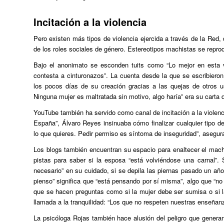
Incitación a la violencia
Pero existen más tipos de violencia ejercida a través de la Red
de los roles sociales de género. Estereotipos machistas se repr
Bajo el anonimato se esconden tuits como “Lo mejor en esta 
contesta a cinturonazos”. La cuenta desde la que se escribiero
los pocos días de su creación gracias a las quejas de otros u
Ninguna mujer es maltratada sin motivo, algo haría” era su carta 
YouTube también ha servido como canal de incitación a la violen
España”, Álvaro Reyes insinuaba cómo finalizar cualquier tipo d
lo que quieres. Pedir permiso es síntoma de inseguridad”, asegur
Los blogs también encuentran su espacio para enaltecer el ma
pistas para saber si la esposa “está volviéndose una carnal”.
necesario” en su cuidado, si se depila las piernas pasado un año
pienso” significa que “está pensando por sí misma”, algo que “no
que se hacen preguntas como si la mujer debe ser sumisa o si la
llamada a la tranquilidad: “Los que no respeten nuestras enseñanz
La psicóloga Rojas también hace alusión del peligro que gener