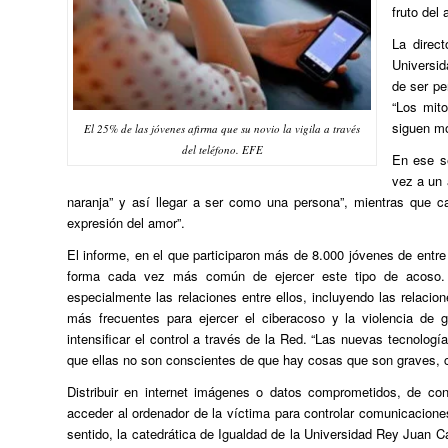
fruto del 
La direc
Universid
de ser pe
“Los mito
siguen mo
El 25% de las jóvenes afirma que su novio la vigila a través
del teléfono. EFE
En ese s
vez a un 
naranja” y así llegar a ser como una persona”, mientras que 
expresión del amor”.
El informe, en el que participaron más de 8.000 jóvenes de entr
forma cada vez más común de ejercer este tipo de acoso. I
especialmente las relaciones entre ellos, incluyendo las relacio
más frecuentes para ejercer el ciberacoso y la violencia de g
intensificar el control a través de la Red. “Las nuevas tecnolo
que ellas no son conscientes de que hay cosas que son graves, 
Distribuir en internet imágenes o datos comprometidos, de cont
acceder al ordenador de la víctima para controlar comunicacion
sentido, la catedrática de Igualdad de la Universidad Rey Juan C