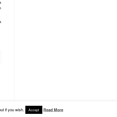
a
o
a
ut if you wish.
Read More
Accept