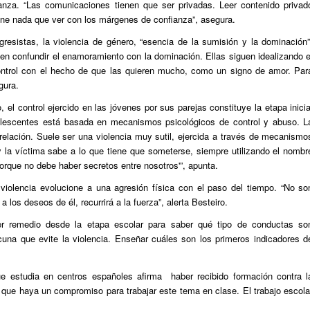
anza. “Las comunicaciones tienen que ser privadas. Leer contenido privad
iene nada que ver con los márgenes de confianza”, asegura.
resistas, la violencia de género, “esencia de la sumisión y la dominación”
elen confundir el enamoramiento con la dominación. Ellas siguen idealizando e
ontrol con el hecho de que las quieren mucho, como un signo de amor. Par
gura.
 el control ejercido en las jóvenes por sus parejas constituye la etapa inicia
dolescentes está basada en mecanismos psicológicos de control y abuso. L
a relación. Suele ser una violencia muy sutil, ejercida a través de mecanismo
y la víctima sabe a lo que tiene que someterse, siempre utilizando el nombr
rque no debe haber secretos entre nosotros'”, apunta.
 violencia evolucione a una agresión física con el paso del tiempo. “No so
os deseos de él, recurrirá a la fuerza”, alerta Besteiro.
er remedio desde la etapa escolar para saber qué tipo de conductas so
na que evite la violencia. Enseñar cuáles son los primeros indicadores d
ue estudia en centros españoles afirma haber recibido formación contra l
 que haya un compromiso para trabajar este tema en clase. El trabajo escola