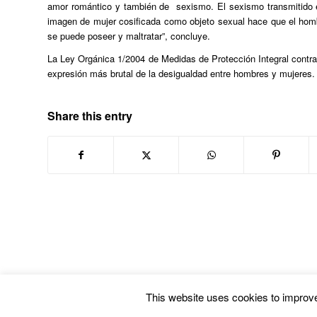
amor romántico y también de sexismo. El sexismo transmitido 
imagen de mujer cosificada como objeto sexual hace que el hombr
se puede poseer y maltratar”, concluye.
La Ley Orgánica 1/2004 de Medidas de Protección Integral contra 
expresión más brutal de la desigualdad entre hombres y mujeres.
Share this entry
This website uses cookies to improve 
© Copyright -
Euskal Herriko Gay-Les Askapen Mugimendua
-
powered by En