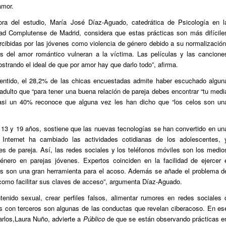
amor.
tora del estudio, María José Díaz-Aguado, catedrática de Psicología en l
ad Complutense de Madrid, considera que estas prácticas son más difícile
rcibidas por las jóvenes como violencia de género debido a su normalización
s del amor romántico vulneran a la víctima. Las películas y las cancione
strando el ideal de que por amor hay que darlo todo”, afirma.
entido, el 28,2% de las chicas encuestadas admite haber escuchado algun
adulto que “para tener una buena relación de pareja debes encontrar “tu medi
casi un 40% reconoce que alguna vez les han dicho que “los celos son un
e 13 y 19 años, sostiene que las nuevas tecnologías se han convertido en un
nternet ha cambiado las actividades cotidianas de los adolescentes, 
nes de pareja. Así, las redes sociales y los teléfonos móviles son los medio
énero en parejas jóvenes. Expertos coinciden en la facilidad de ejercer 
gías son una gran herramienta para el acoso. Además se añade el problema d
como facilitar sus claves de acceso”, argumenta Díaz-Aguado.
enido sexual, crear perfiles falsos, alimentar rumores en redes sociales 
es con terceros son algunas de las conductas que revelan ciberacoso. En es
arlos,Laura Nuño, advierte a
Público
de que se están observando prácticas e