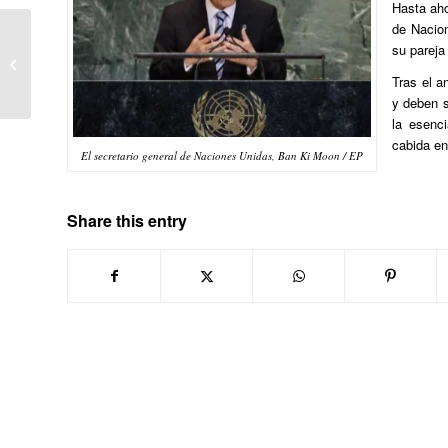
Hasta aho
de Nacio
Ehgameko kidea Imanol Alvarez,
su pareja
Berton aldizkariak egindako
Tras el a
elkarrizketa bat...
y deben s
la esenc
cabida en
El secretario general de Naciones Unidas, Ban Ki Moon / EP
Share this entry