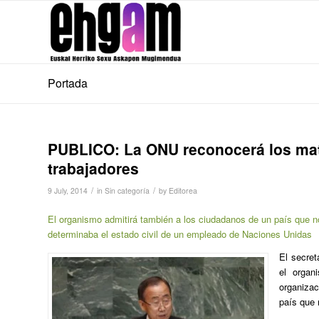
Portada
PUBLICO: La ONU reconocerá los ma
trabajadores
/
/
9 July, 2014
in
Sin categoría
by
Editorea
El organismo admitirá también a los ciudadanos de un país que no
determinaba el estado civil de un empleado de Naciones Unidas
El secret
el organ
organiza
país que 