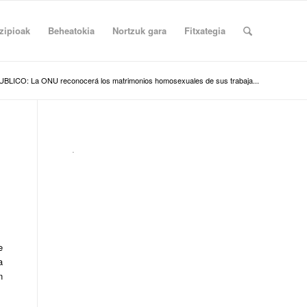
zipioak
Beheatokia
Nortzuk gara
Fitxategia
UBLICO: La ONU reconocerá los matrimonios homosexuales de sus trabaja...
.
e
a
n