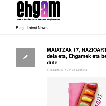
Blog - Latest News
MAIATZAk 17, NAZIOA
dela eta, Ehgamek eta be
dute
/
17 maiatza, 2014
in
Sin categoría