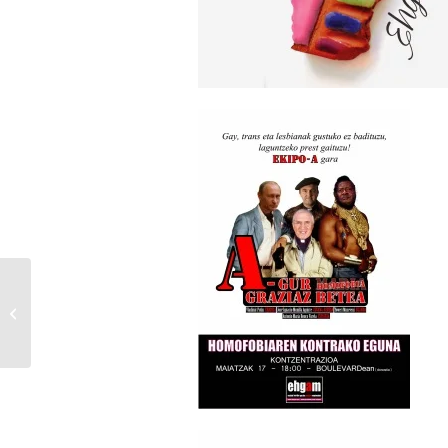
Bizkaiko Foru Aldundiak, maitzaren
17a dela eta