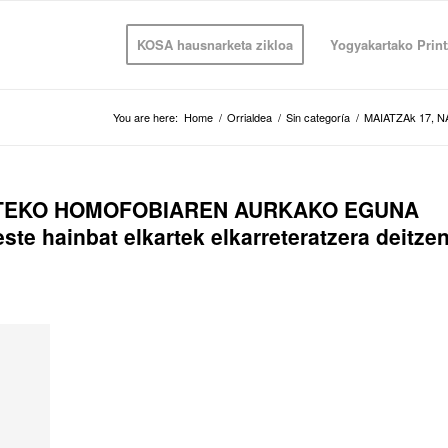
KOSA hausnarketa zikloa
Yogyakartako Print
You are here:
Home
/
Orrialdea
/
Sin categoría
/
MAIATZAk 17, 
RTEKO HOMOFOBIAREN AURKAKO EGUNA
ste hainbat elkartek elkarreteratzera deitze