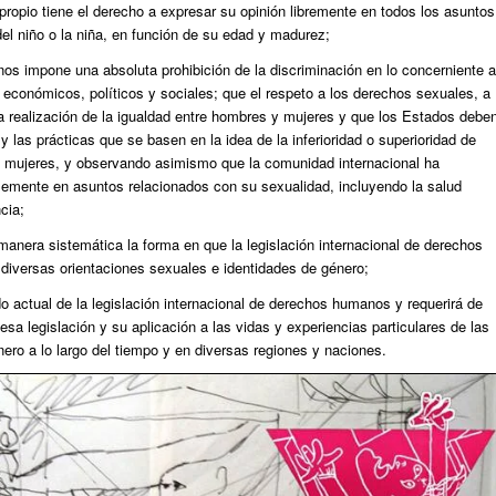
propio tiene el derecho a expresar su opinión libremente en todos los asuntos
el niño o la niña, en función de su edad y madurez;
os impone una absoluta prohibición de la discriminación en lo concerniente a
, económicos, políticos y sociales; que el respeto a los derechos sexuales, a
 la realización de la igualdad entre hombres y mujeres y que los Estados debe
y las prácticas que se basen en la idea de la inferioridad o superioridad de
y mujeres, y observando asimismo que la comunidad internacional ha
blemente en asuntos relacionados con su sexualidad, incluyendo la salud
cia;
 manera sistemática la forma en que la legislación internacional de derechos
diversas orientaciones sexuales e identidades de género;
 actual de la legislación internacional de derechos humanos y requerirá de
esa legislación y su aplicación a las vidas y experiencias particulares de las
ero a lo largo del tiempo y en diversas regiones y naciones.