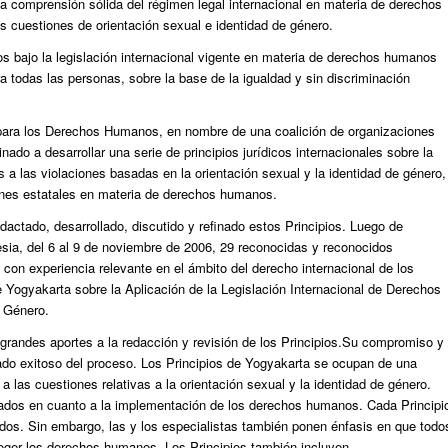
na comprensión sólida del régimen legal internacional en materia de derechos
 cuestiones de orientación sexual e identidad de género.
ados bajo la legislación internacional vigente en materia de derechos humanos
todas las personas, sobre la base de la igualdad y sin discriminación
al para los Derechos Humanos, en nombre de una coalición de organizaciones
 a desarrollar una serie de principios jurídicos internacionales sobre la
s a las violaciones basadas en la orientación sexual y la identidad de género,
iones estatales en materia de derechos humanos.
actado, desarrollado, discutido y refinado estos Principios. Luego de
sia, del 6 al 9 de noviembre de 2006, 29 reconocidas y reconocidos
 con experiencia relevante en el ámbito del derecho internacional de los
Yogyakarta sobre la Aplicación de la Legislación Internacional de Derechos
e Género.
o grandes aportes a la redacción y revisión de los Principios.Su compromiso y
ado exitoso del proceso. Los Principios de Yogyakarta se ocupan de una
as cuestiones relativas a la orientación sexual y la identidad de género.
stados en cuanto a la implementación de los derechos humanos. Cada Principi
os. Sin embargo, las y los especialistas también ponen énfasis en que todo
teger los derechos humanos. Los Principios también incluyen