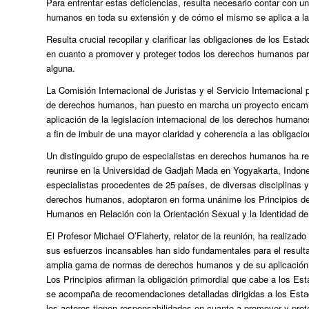
Para enfrentar estas deficiencias, resulta necesario contar con u
humanos en toda su extensión y de cómo el mismo se aplica a las
Resulta crucial recopilar y clarificar las obligaciones de los Est
en cuanto a promover y proteger todos los derechos humanos para 
alguna.
La Comisión Internacional de Juristas y el Servicio Internacion
de derechos humanos, han puesto en marcha un proyecto encaminado
aplicación de la legislacíon internacional de los derechos humano
a fin de imbuir de una mayor claridad y coherencia a las obligac
Un distinguido grupo de especialistas en derechos humanos ha red
reunirse en la Universidad de Gadjah Mada en Yogyakarta, Indone
especialistas procedentes de 25 países, de diversas disciplinas y
derechos humanos, adoptaron en forma unánime los Principios de 
Humanos en Relación con la Orientación Sexual y la Identidad d
El Profesor Michael O’Flaherty, relator de la reunión, ha realizad
sus esfuerzos incansables han sido fundamentales para el result
amplia gama de normas de derechos humanos y de su aplicación a l
Los Principios afirman la obligación primordial que cabe a los E
se acompaña de recomendaciones detalladas dirigidas a los Estad
los actores tienen responsabilidades en cuanto a promover y pro