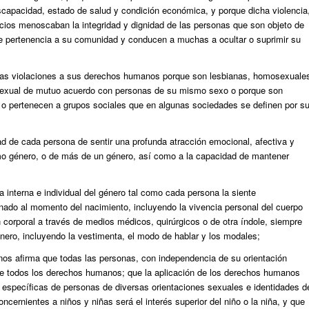
iscapacidad, estado de salud y condición económica, y porque dicha violencia
uicios menoscaban la integridad y dignidad de las personas que son objeto de
 de pertenencia a su comunidad y conducen a muchas a ocultar o suprimir su
stas violaciones a sus derechos humanos porque son lesbianas, homosexuale
 sexual de mutuo acuerdo con personas de su mismo sexo o porque son
, o pertenecen a grupos sociales que en algunas sociedades se definen por s
dad de cada persona de sentir una profunda atracción emocional, afectiva y
smo género, o de más de un género, así como a la capacidad de mantener
ia interna e individual del género tal como cada persona la siente
nado al momento del nacimiento, incluyendo la vivencia personal del cuerpo
ón corporal a través de medios médicos, quirúrgicos o de otra índole, siempre
nero, incluyendo la vestimenta, el modo de hablar y los modales;
nos afirma que todas las personas, con independencia de su orientación
e de todos los derechos humanos; que la aplicación de los derechos humanos
s específicas de personas de diversas orientaciones sexuales e identidades d
cernientes a niños y niñas será el interés superior del niño o la niña, y que