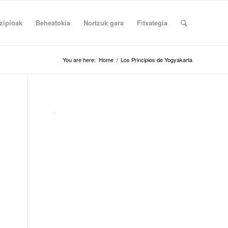
zipioak
Beheatokia
Nortzuk gara
Fitxategia
You are here:
Home
/
Los Principios de Yogyakarta
.