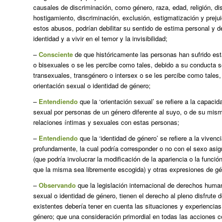
causales de discriminación, como género, raza, edad, religión, d
hostigamiento, discriminación, exclusión, estigmatización y prej
estos abusos, podrían debilitar su sentido de estima personal y
identidad y a vivir en el temor y la invisibilidad;
–
Consciente
de que históricamente las personas han sufrido e
o bisexuales o se les percibe como tales, debido a su conducta
transexuales, transgénero o intersex o se les percibe como tales
orientación sexual o identidad de género;
–
Entendiendo
que la ‘orientación sexual’ se refiere a la capaci
sexual por personas de un género diferente al suyo, o de su mi
relaciones íntimas y sexuales con estas personas;
–
Entendiendo
que la ‘identidad de género’ se refiere a la vivenc
profundamente, la cual podría corresponder o no con el sexo asig
(que podría involucrar la modificación de la apariencia o la funci
que la misma sea libremente escogida) y otras expresiones de gé
–
Observando
que la legislación internacional de derechos huma
sexual o identidad de género, tienen el derecho al pleno disfrut
existentes debería tener en cuenta las situaciones y experiencia
género; que una consideración primordial en todas las acciones con