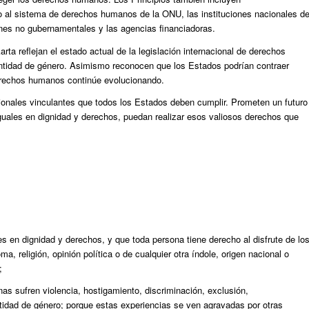
do al sistema de derechos humanos de la ONU, las instituciones nacionales d
es no gubernamentales y las agencias financiadoras.
rta reflejan el estado actual de la legislación internacional de derechos
entidad de género. Asimismo reconocen que los Estados podrían contraer
derechos humanos continúe evolucionando.
ionales vinculantes que todos los Estados deben cumplir. Prometen un futuro
iguales en dignidad y derechos, puedan realizar esos valiosos derechos que
s en dignidad y derechos, y que toda persona tiene derecho al disfrute de lo
a, religión, opinión política o de cualquier otra índole, origen nacional o
;
as sufren violencia, hostigamiento, discriminación, exclusión,
ntidad de género; porque estas experiencias se ven agravadas por otras