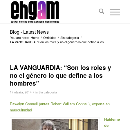
Blog - Latest News
You are here:
Home
/
Orrialdea
/
Sin categoría
/
LA VANGUARDIA: “Son los roles y no el género lo que define a los ...
LA VANGUARDIA: “Son los roles y
no el género lo que define a los
hombres”
/
17 otsaila, 2014
in
Sin categoría
Rawelyn Connell (antes Robert William Connell), experta en
masculinidad
H
ábleme
de