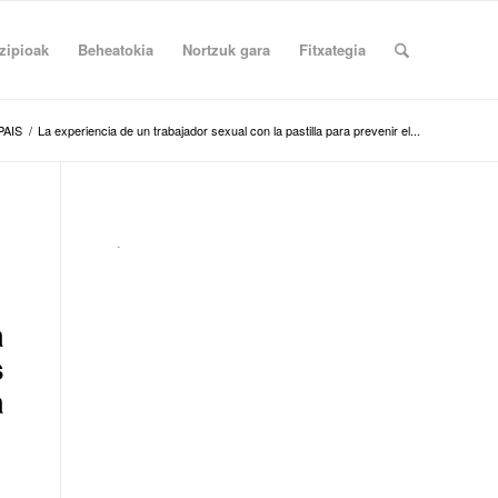
zipioak
Beheatokia
Nortzuk gara
Fitxategia
PAIS
/
La experiencia de un trabajador sexual con la pastilla para prevenir el...
.
a
s
a