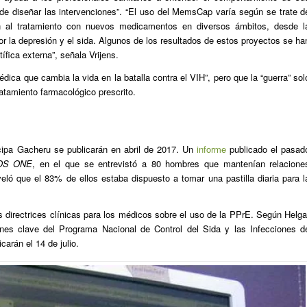
 de diseñar las intervenciones”. “El uso del MemsCap varía según se trate d
n al tratamiento con nuevos medicamentos en diversos ámbitos, desde l
or la depresión y el sida. Algunos de los resultados de estos proyectos se ha
ífica externa”, señala Vrijens.
ica que cambia la vida en la batalla contra el VIH”, pero que la “guerra” sol
ratamiento farmacológico prescrito.
cipa Gacheru se publicarán en abril de 2017. Un
informe
publicado el pasad
OS ONE
, en el que se entrevistó a 80 hombres que mantenían relacione
ló que el 83% de ellos estaba dispuesto a tomar una pastilla diaria para l
 directrices clínicas para los médicos sobre el uso de la PPrE. Según Helga
ones clave del Programa Nacional de Control del Sida y las Infecciones d
carán el 14 de julio.