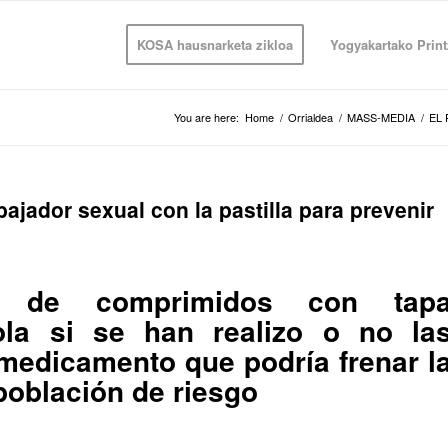
KOSA hausnarketa zikloa
Yogyakartako Print
You are here:
Home
/
Orrialdea
/
MASS-MEDIA
/
EL 
bajador sexual con la pastilla para prevenir
r de comprimidos con tap
rola si se han realizo o no la
 medicamento que podría frenar l
 población de riesgo