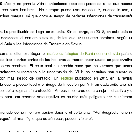
 25 años y se gana la vida manteniendo sexo con personas a las que apena
s con otros hombres. “No siempre puedo usar condón. Y, cuando lo uso, 
has parejas, sé que corro el riesgo de padecer infecciones de transmisió
a. La prostitución es ilegal en su país. Sin embargo, en 2012, en este país d
es dedicados al comercio sexual, de los que 15.000 eran hombres, según u
el Sida y las Infecciones de Transmisión Sexual.
 con sus clientes. Según el
marco estratégico de Kenia contra el sida
para e
as tres cuartas partes de los hombres afirmaron haber usado un preservativ
n otros hombres. El coito anal sin condón hace que los varones que tiene
ialmente vulnerables a la transmisión del VIH: los estudios han puesto d
n con más riesgo de contagio. Un
estudio
publicado en 2015 en la revist
a que la probabilidad o el riesgo de infección por VIH en cada coito anal si
del coito vaginal sin protección. Ambos miembros de la pareja —el activo y e
ro para una persona seronegativa es mucho más peligroso ser el miembr
menudo como miembro pasivo durante el coito anal. “Por desgracia, uno n
esgos”, afirma. “Y, lo que es aún peor, pueden violarle”.