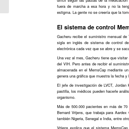
difícil seguir las pautas de la medicació
homó...
fuera de marcha a esa hora y no la tengo
estigma. La gente no se creería que la tomo
El sistema de control M
Gacheru recibe el suministro mensual de 
sigla en inglés de sistema de control d
electrónica cada vez que se abre y se saca
Una vez al mes, Gacheru tiene que visitar 
del VIH. Pero antes de recibir el suminist
almacenada en el MemsCap mediante un pr
genera una gráfica que muestra la fecha y 
El jefe de investigación de LVCT, Jordan 
pastilla, los médicos pueden hacerle análi
organismo.
Más de 500.000 pacientes en más de 70 
Bernard Vrijens, que trabaja para Aardex 
también Nigeria, Senegal e India, entre ot
Vrijens explica que el sistema MemsCap 