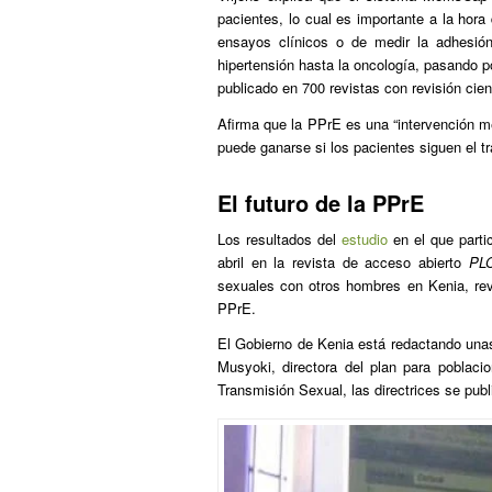
pacientes, lo cual es importante a la hora
ensayos clínicos o de medir la adhesió
hipertensión hasta la oncología, pasando p
publicado en 700 revistas con revisión cient
Afirma que la PPrE es una “intervención méd
puede ganarse si los pacientes siguen el t
El futuro de la PPrE
Los resultados del
estudio
en el que parti
abril en la revista de acceso abierto
PL
sexuales con otros hombres en Kenia, reve
PPrE.
El Gobierno de Kenia está redactando unas
Musyoki, directora del plan para poblaci
Transmisión Sexual, las directrices se publi