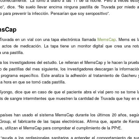
n correctamente. “La tomo a diario a las 11 de la noche. Pero a veces esto
”, dice. “No suelo llevar encima ninguna pastilla de Truvada por miedo a
 para prevenir la infección. Pensarían que soy seropositivo”.
emsCap
Truvada en un vial con una tapa electrónica llamada
MemsCap
. Mems es l
e actos de medicación. La tapa tiene un monitor digital que crea una not
 una pastilla.
a los investigadores del estudio. Le rellenan el MemsCap y le hacen la prueb
ro de pastillas del mes siguiente, los investigadores descargan la informació
ograma específico. Este analiza la adhesión al tratamiento de Gacheru 
la hora en que se tomó cada pastilla.
Kyongo, dice que en caso de que el paciente abra el vial pero no se tome l
sis de sangre intermitentes que muestren la cantidad de Truvada que hay en e
países han usado el sistema MemsCap durante los últimos 20 años, segú
Group, el fabricante de las tapas electrónicas. Afirma que, aparte de Kenia
ros, utilizan el MemsCap para comprobar el cumplimiento de la PPrE.
“ayuda a los profesionales sanitarios a entender el comportamiento de su