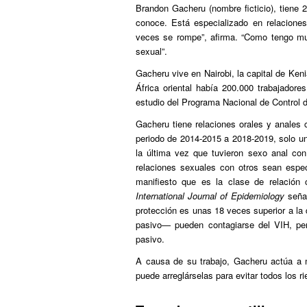
Brandon Gacheru (nombre ficticio), tiene
conoce. Está especializado en relacione
veces se rompe”, afirma. “Como tengo muc
sexual”.
Gacheru vive en Nairobi, la capital de Keni
África oriental había 200.000 trabajador
estudio del Programa Nacional de Control d
Gacheru tiene relaciones orales y anales
periodo de 2014-2015 a 2018-2019, solo un
la última vez que tuvieron sexo anal co
relaciones sexuales con otros sean espec
manifiesto que es la clase de relació
International Journal of Epidemiology
señal
protección es unas 18 veces superior a la 
pasivo— pueden contagiarse del VIH, pe
pasivo.
A causa de su trabajo, Gacheru actúa a 
puede arreglárselas para evitar todos los ri