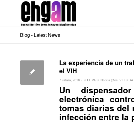
Blog - Latest News
La experiencia de un tra
el VIH
/
7 uztaila, 2016
in
EL PAIS
,
Noticia @es
,
VIH SIDA
Un dispensado
electrónica cont
tomas diarias del
infección entre la