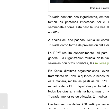
Brandon Gacher
Truvada contiene dos ingredientes, emtrici
toman las personas infectadas por el 
seronegativa toma esta pastilla una vez a
un 90%.
A finales del año pasado, Kenia se convi
Truvada como forma de prevención del sida
La PPrE resulta especialmente útil para
general. La Organización Mundial de la Sal
sexuales con otros hombres, las
mujeres j
En Kenia, distintas organizaciones lleva
tratamiento de PPrE a quienes lo necesite
esta manera, recibe las pastillas de PPrE 
usuarios de la PPrE repartidos por tod el p
todos los días a la misma hora, más o m
Truvada, menor es su eficacia. El medicam
Urtaran llama a vivir las fiestas de
Gacheru es uno de los 250 participantes m
Vitoria sin actitudes sexistas y