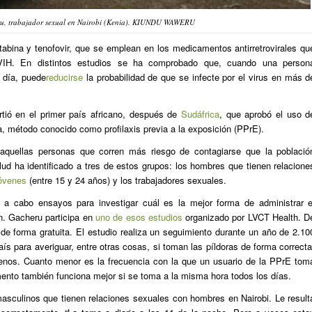
u, trabajador sexual en Nairobi (Kenia). KIUNDU WAWERU
tabina y tenofovir, que se emplean en los medicamentos antirretrovirales qu
VIH. En distintos estudios se ha comprobado que, cuando una person
l día, puede
reducirse
la probabilidad de que se infecte por el virus en más d
rtió en el primer país africano, después de
Sudáfrica
, que aprobó el uso d
, método conocido como profilaxis previa a la exposición (PPrE).
 aquellas personas que corren más riesgo de contagiarse que la població
ud ha identificado a tres de estos grupos: los hombres que tienen relacione
óvenes
(entre 15 y 24 años) y los trabajadores sexuales.
n a cabo ensayos para investigar cuál es la mejor forma de administrar e
n. Gacheru participa en
uno de esos estudios
organizado por LVCT Health. D
de forma gratuita. El estudio realiza un seguimiento durante un año de 2.10
aís para averiguar, entre otras cosas, si toman las píldoras de forma correcta
enos. Cuanto menor es la frecuencia con la que un usuario de la PPrE tom
ento también funciona mejor si se toma a la misma hora todos los días.
asculinos que tienen relaciones sexuales con hombres en Nairobi. Le result