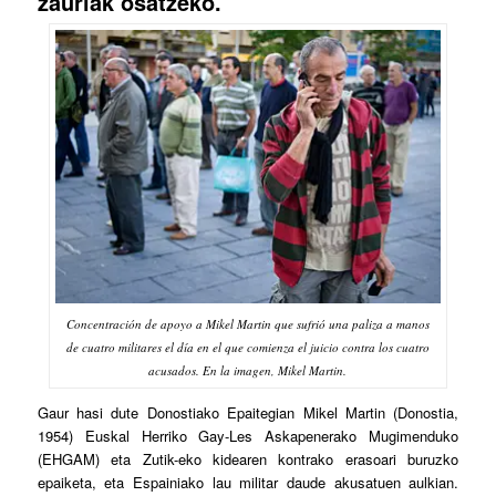
zauriak osatzeko.
Concentración de apoyo a Mikel Martin que sufrió una paliza a manos
de cuatro militares el día en el que comienza el juicio contra los cuatro
acusados. En la imagen, Mikel Martin.
Gaur hasi dute Donostiako Epaitegian Mikel Martin (Donostia,
1954) Euskal Herriko Gay-Les Askapenerako Mugimenduko
(EHGAM) eta Zutik-eko kidearen kontrako erasoari buruzko
epaiketa, eta Espainiako lau militar daude akusatuen aulkian.