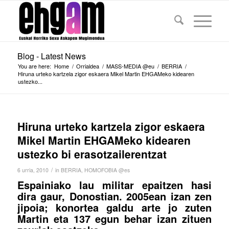
Blog - Latest News
You are here:
Home
/
Orrialdea
/
MASS-MEDIA @eu
/
BERRIA
/
Hiruna urteko kartzela zigor eskaera Mikel Martin EHGAMeko kidearen
ustezko...
Hiruna urteko kartzela zigor eskaera
Mikel Martin EHGAMeko kidearen
ustezko bi erasotzailerentzat
/
6 urria, 2010
in
BERRIA
,
HOMOFOBIA @es
Espainiako lau militar epaitzen hasi
dira gaur, Donostian. 2005ean izan zen
jipoia; konortea galdu arte jo zuten
Martin eta 137 egun behar izan zituen