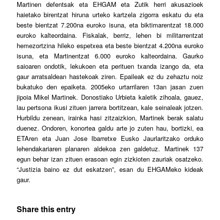
Martinen defentsak eta EHGAM eta Zutik herri akusazioek
haietako birentzat hiruna urteko kartzela zigorra eskatu du eta
beste bientzat 7.200na euroko isuna, eta biktimarentzat 18.000
euroko kalteordaina. Fiskalak, berriz, lehen bi militarrentzat
hemezortzina hileko espetxea eta beste bientzat 4.200na euroko
isuna, eta Martinentzat 6.000 euroko kalteordaina. Gaurko
saioaren ondotik, lekukoen eta perituen txanda izango da, eta
gaur arratsaldean hastekoak ziren. Epaileak ez du zehaztu noiz
bukatuko den epaiketa. 2005eko urtarrilaren 13an jasan zuen
jipoia Mikel Martinek. Donostiako Urbieta kaletik zihoala, gauez,
lau pertsona ikusi zituen jarrera bortitzean, kale seinaleak jotzen.
Hurbildu zenean, irainka hasi zitzaizkion, Martinek berak salatu
duenez. Ondoren, konortea galdu arte jo zuten hau, bortizki, ea
ETAren eta Juan Jose Ibarretxe Eusko Jaurlaritzako orduko
lehendakariaren planaren aldekoa zen galdetuz. Martinek 137
egun behar izan zituen erasoan egin zizkioten zauriak osatzeko.
“Justizia baino ez dut eskatzen”, esan du EHGAMeko kideak
gaur.
Share this entry