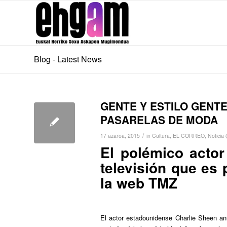
Blog - Latest News
GENTE Y ESTILO GENTE
PASARELAS DE MODA
/
17 azaroa, 2015
in
Cultura
,
EL CORREO
,
Noticia
El polémico acto
televisión que es 
la web TMZ
El actor estadounidense Charlie Sheen an