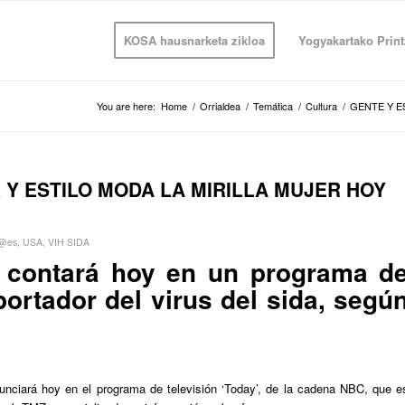
KOSA hausnarketa zikloa
Yogyakartako Print
You are here:
Home
/
Orrialdea
/
Temática
/
Cultura
/
GENTE Y E
 Y ESTILO MODA LA MIRILLA MUJER HOY
 @es
,
USA
,
VIH SIDA
r contará hoy en un programa d
portador del virus del sida, segú
unciará hoy en el programa de televisión ‘Today’, de la cadena NBC, que e