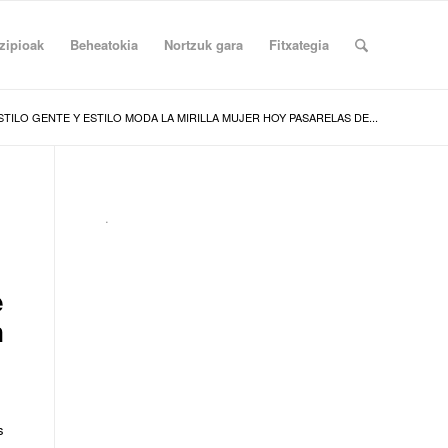
zipioak
Beheatokia
Nortzuk gara
Fitxategia
STILO GENTE Y ESTILO MODA LA MIRILLA MUJER HOY PASARELAS DE...
.
e
n
s