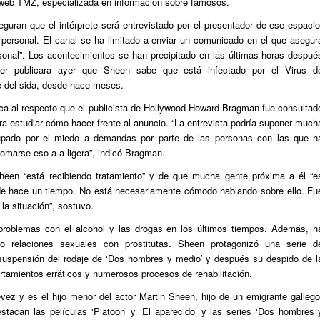
la web TMZ, especializada en información sobre famosos.
guran que el intérprete será entrevistado por el presentador de ese espacio
 personal. El canal se ha limitado a enviar un comunicado en el que asegur
sonal”. Los acontecimientos se han precipitado en las últimas horas despué
rer publicara ayer que Sheen sabe que está infectado por el Virus d
 del sida, desde hace meses.
blica al respecto que el publicista de Hollywood Howard Bragman fue consultad
ra estudiar cómo hacer frente al anuncio. “La entrevista podría suponer much
cupado por el miedo a demandas por parte de las personas con las que h
omarse eso a a ligera”, indicó Bragman.
Sheen “está recibiendo tratamiento” y de que mucha gente próxima a él “e
sde hace un tiempo. No está necesariamente cómodo hablando sobre ello. Fu
 la situación”, sostuvo.
problemas con el alcohol y las drogas en los últimos tiempos. Además, h
o relaciones sexuales con prostitutas. Sheen protagonizó una serie d
suspensión del rodaje de ‘Dos hombres y medio’ y después su despido de l
ortamientos erráticos y numerosos procesos de rehabilitación.
ez y es el hijo menor del actor Martin Sheen, hijo de un emigrante gallego
estacan las películas ‘Platoon’ y ‘El aparecido’ y las series ‘Dos hombres 