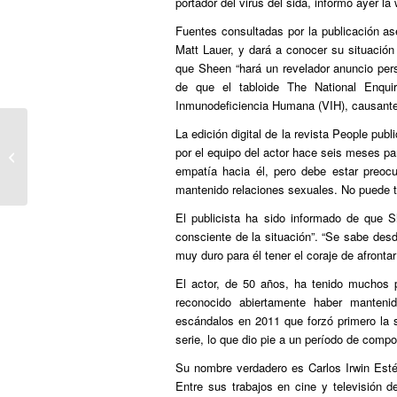
portador del virus del sida, informó ayer 
Fuentes consultadas por la publicación ase
Matt Lauer, y dará a conocer su situación
que Sheen “hará un revelador anuncio per
de que el tabloide The National Enqui
Inmunodeficiencia Humana (VIH), causante
La edición digital de la revista People pu
Charlie Sheen anuncia que es VIH
por el equipo del actor hace seis meses pa
positivo
empatía hacia él, pero debe estar preo
mantenido relaciones sexuales. No puede t
El publicista ha sido informado de que 
consciente de la situación”. “Se sabe de
muy duro para él tener el coraje de afrontar
El actor, de 50 años, ha tenido muchos 
reconocido abiertamente haber mantenid
escándalos en 2011 que forzó primero la 
serie, lo que dio pie a un período de comp
Su nombre verdadero es Carlos Irwin Estév
Entre sus trabajos en cine y televisión d