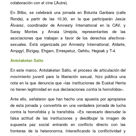
colaboración con el cine L’Autre).
En Bilbo, se celebrará una jornada en Bolunta Ganbara (calle
Ronda), a partir de las 10.30, en la que participarán Jesús
Álvarez, coordinador de Amnesty International en la CAV, y
Saray Montes y Amaia Urrejola, representantes de las
asociaciones que trabajan a favor de los derechos afectivos-
sexuales. Está organizada por Amnesty International, Aldarte,
Ampgyl, Bizigay, Ehgam, Errespetuz, Gehitu, Hegoak y T-4.
Antolaketan Salto
En este marco, Antolaketan Salto, el proceso de articulación del
movimiento juvenil para la liberación sexual, hizo pública una
nota en la que denuncia que «las instituciones de Euskal Herria
no tienen legitimidad en sus declaraciones contra la homofobia».
Ante ello, señalaron que han hecho una apuesta por apropiarse
de esta jornada y convertirla en una verdadera jornada de lucha
contra la homofobia y la transfobia. «Es necesario desnudar la
falsa actitud de las instituciones y desdibujar la imagen de
supuesta paz social entrando en conflicto directo con las
fronteras de la heteronorma. Intensificando la conflictividad y