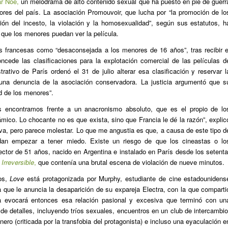
r Noé,
un melodrama de alto contenido sexual que ha puesto en pie de guerr
dores del país. La asociación Promouvoir, que lucha por “la promoción de lo
ción del incesto, la violación y la homosexualidad”, según sus estatutos, h
 que los menores puedan ver la película.
as francesas como “desaconsejada a los menores de 16 años”, tras recibir e
ncede las clasificaciones para la explotación comercial de las películas d
rativo de París ordenó el 31 de julio alterar esa clasificación y reservar l
una denuncia de la asociación conservadora. La justicia argumentó que s
ad de los menores”.
s encontramos frente a un anacronismo absoluto, que es el propio de lo
ámico. Lo chocante no es que exista, sino que Francia le dé la razón”, explic
siva, pero parece molestar. Lo que me angustia es que, a causa de este tipo d
edan empezar a tener miedo. Existe un riesgo de que los cineastas o lo
rector de 51 años, nacido en Argentina e instalado en París desde los setenta
n
Irreversible
,
que contenía una brutal escena de violación de nueve minutos.
os,
Love
está protagonizada por Murphy, estudiante de cine estadounidens
 que le anuncia la desaparición de su expareja Electra, con la que comparti
ta evocará entonces esa relación pasional y excesiva que terminó con un
 de detalles, incluyendo tríos sexuales, encuentros en un club de intercambio
ero (criticada por la transfobia del protagonista) e incluso una eyaculación e