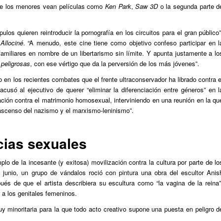
que los menores vean películas como
Ken Park
,
Saw 3D
o la segunda parte d
los quieren reintroducir la pornografía en los circuitos para el gran público”
l
Allociné
. “A menudo, este cine tiene como objetivo confeso participar en l
familiares en nombre de un libertarismo sin límite. Y apunta justamente a lo
peligrosas
, con ese vértigo que da la perversión de los más jóvenes”.
o en los recientes combates que el frente ultraconservador ha librado contra e
cusó al ejecutivo de querer “eliminar la diferenciación entre géneros” en l
ación contra el matrimonio homosexual, interviniendo en una reunión en la qu
 ascenso del nazismo y el marxismo-leninismo”.
cias sexuales
plo de la incesante (y exitosa) movilización contra la cultura por parte de lo
 junio, un grupo de vándalos roció con pintura una obra del escultor Anis
ués de que el artista describiera su escultura como “la vagina de la reina”
 a los genitales femeninos.
y minoritaria para la que todo acto creativo supone una puesta en peligro d