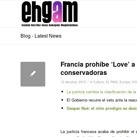
Blog - Latest News
Francia prohíbe ‘Love’ a
conservadoras
/
13 abuztua, 2015
in
Cultura
,
EL PAIS
,
Europa
,
HO
La justicia cambia la clasificación de 
El Gobierno recurre el veto ante la reac
Gaspar Noé: el niño prodigio se desi
La justicia francesa acaba de prohibir 