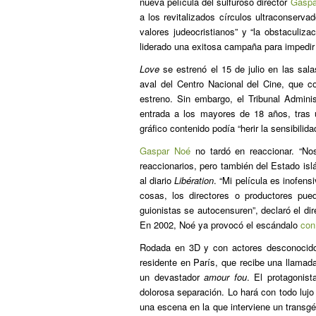
nueva película del sulfuroso director
Gaspa
a los revitalizados círculos ultraconserva
valores judeocristianos” y “la obstaculiza
liderado una exitosa campaña para impedir
Love
se estrenó el 15 de julio en las sal
aval del Centro Nacional del Cine, que co
estreno. Sin embargo, el Tribunal Administ
entrada a los mayores de 18 años, tras 
gráfico contenido podía “herir la sensibilid
Gaspar Noé
no tardó en reaccionar. “No
reaccionarios, pero también del Estado isl
al diario
Libération
. “Mi película es inofen
cosas, los directores o productores pu
guionistas se autocensuren”, declaró el di
En 2002, Noé ya provocó el escándalo
co
Rodada en 3D y con actores desconocid
residente en París, que recibe una llamada
un devastador
amour fou
. El protagonis
dolorosa separación. Lo hará con todo lujo
una escena en la que interviene un transgén