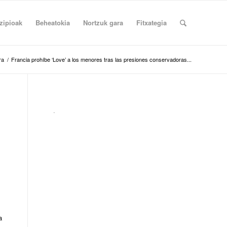
zipioak
Beheatokia
Nortzuk gara
Fitxategia
ra
/
Francia prohíbe ‘Love’ a los menores tras las presiones conservadoras...
.
a