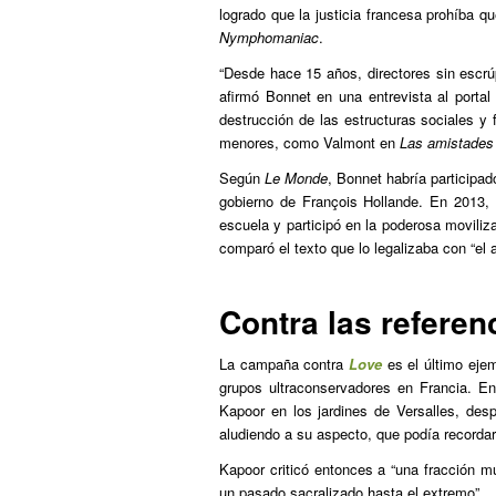
logrado que la justicia francesa prohíba 
Nymphomaniac
.
“Desde hace 15 años, directores sin escrúpu
afirmó Bonnet en una entrevista al porta
destrucción de las estructuras sociales y 
menores, como Valmont en
Las amistades 
Según
Le Monde
, Bonnet habría participad
gobierno de François Hollande. En 2013, a
escuela y participó en la poderosa moviliz
comparó el texto que lo legalizaba con “el
Contra las referen
La campaña contra
Love
es el último ejem
grupos ultraconservadores en Francia. En
Kapoor en los jardines de Versalles, desp
aludiendo a su aspecto, que podía recordar
Kapoor criticó entonces a “una fracción mu
un pasado sacralizado hasta el extremo”.