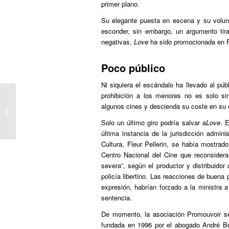
primer plano.
Su elegante puesta en escena y su volunt
esconder, sin embargo, un argumento tir
negativas,
Love
ha sido promocionada en F
Poco público
Ni siquiera el escándalo ha llevado al púb
prohibición a los menores no es solo si
Nigerian kartzela arriskuan, lesbiana
algunos cines y descienda su coste en su e
izateagatik
Solo un último giro podría salvar a
Love
. 
última instancia de la jurisdicción admini
Cultura, Fleur Pellerin, se había mostrado
Centro Nacional del Cine que reconsidera
severa”, según el productor y distribuidor
policía libertino. Las reacciones de buena 
expresión, habrían forzado a la ministra
sentencia.
De momento, la asociación Promouvoir se
fundada en 1996 por el abogado André Bon