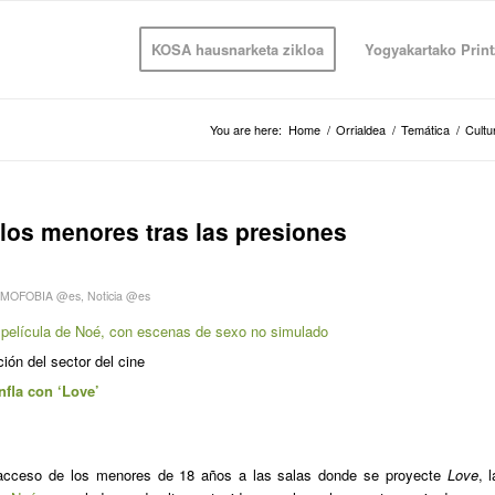
KOSA hausnarketa zikloa
Yogyakartako Print
You are here:
Home
/
Orrialdea
/
Temática
/
Cultu
 los menores tras las presiones
MOFOBIA @es
,
Noticia @es
la película de Noé, con escenas de sexo no simulado
ción del sector del cine
nfla con ‘Love’
el acceso de los menores de 18 años a las salas donde se proyecte
Love
, l