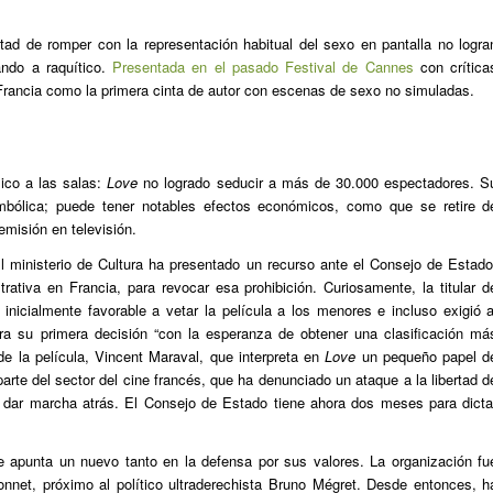
ad de romper con la representación habitual del sexo en pantalla no logra
ando a raquítico.
Presentada en el pasado Festival de Cannes
con crítica
rancia como la primera cinta de autor con escenas de sexo no simuladas.
lico a las salas:
Love
no logrado seducir a más de 30.000 espectadores. S
mbólica; puede tener notables efectos económicos, como que se retire d
misión en televisión.
El ministerio de Cultura ha presentado un recurso ante el Consejo de Estado
strativa en Francia, para revocar esa prohibición. Curiosamente, la titular d
 inicialmente favorable a vetar la película a los menores e incluso exigió a
ra su primera decisión “con la esperanza de obtener una clasificación má
 de la película, Vincent Maraval, que interpreta en
Love
un pequeño papel d
parte del sector del cine francés, que ha denunciado un ataque a la libertad d
 a dar marcha atrás. El Consejo de Estado tiene ahora dos meses para dicta
 apunta un nuevo tanto en la defensa por sus valores. La organización fu
net, próximo al político ultraderechista Bruno Mégret. Desde entonces, h