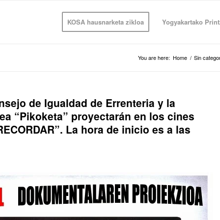
KOSA hausnarketa zikloa
Yogyakartako Print
You are here:
Home
/
Sin catego
sejo de Igualdad de Errenteria y la
a “Pikoketa” proyectarán en los cines
ECORDAR”. La hora de inicio es a las