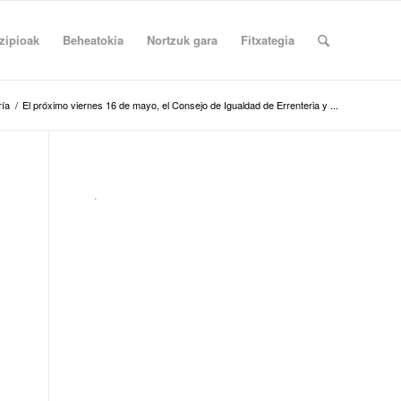
zipioak
Beheatokia
Nortzuk gara
Fitxategia
ría
/
El próximo viernes 16 de mayo, el Consejo de Igualdad de Errenteria y ...
.