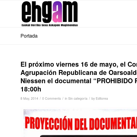
Portada
El próximo viernes 16 de mayo, el Con
Agrupación Republicana de Oarsoalde
Niessen el documental “PROHIBIDO R
18:00h
/
/
/
8 May, 2014
0 Comments
in
Sin categoría
by
Editorea