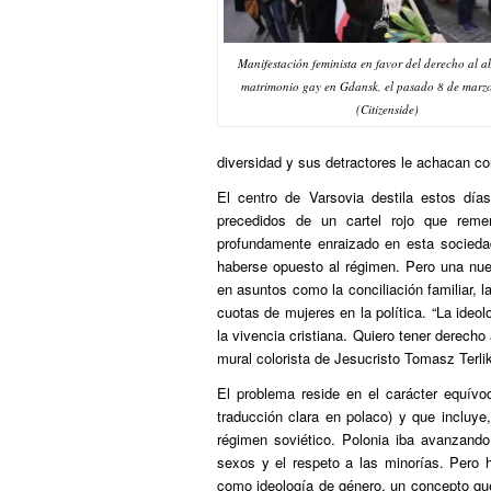
Manifestación feminista en favor del derecho al ab
matrimonio gay en Gdansk, el pasado 8 de marzo.
(Citizenside)
diversidad y sus detractores le achacan con
El centro de Varsovia destila estos día
precedidos de un cartel rojo que re
profundamente enraizado en esta sociedad
haberse opuesto al régimen. Pero una nue
en asuntos como la conciliación familiar, 
cuotas de mujeres en la política. “La ideo
la vivencia cristiana. Quiero tener derecho
mural colorista de Jesucristo Tomasz Terli
El problema reside en el carácter equívo
traducción clara en polaco) y que incluye
régimen soviético. Polonia iba avanzand
sexos y el respeto a las minorías. Pero 
como ideología de género, un concepto que