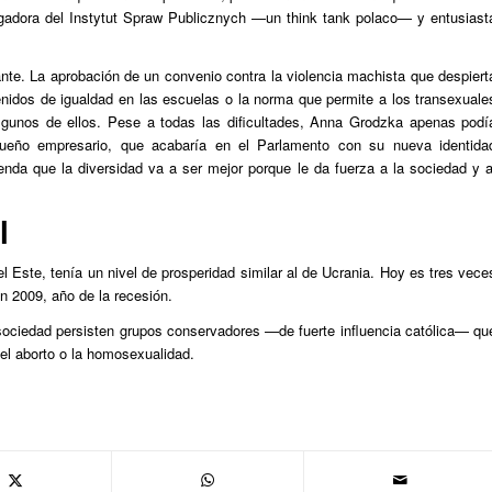
tigadora del Instytut Spraw Publicznych —un
think tank
polaco— y entusiast
nte. La aprobación de un convenio contra la violencia machista que despiert
enidos de igualdad en las escuelas o la norma que permite a los transexuale
lgunos de ellos. Pese a todas las dificultades, Anna Grodzka apenas podí
ueño empresario, que acabaría en el Parlamento con su nueva identida
enda que la diversidad va a ser mejor porque le da fuerza a la sociedad y a
l
l Este, tenía un nivel de prosperidad similar al de Ucrania. Hoy es tres vece
en 2009, año de la recesión.
sociedad persisten grupos conservadores —de fuerte influencia católica— qu
el aborto o la homosexualidad.