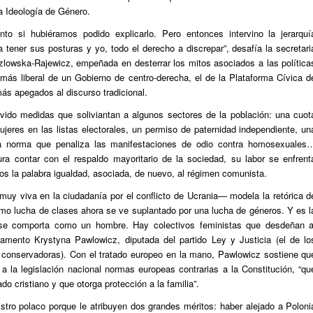
 Ideología de Género.
to si hubiéramos podido explicarlo. Pero entonces intervino la jerarquí
a tener sus posturas y yo, todo el derecho a discrepar”, desafía la secretari
zlowska-Rajewicz, empeñada en desterrar los mitos asociados a las política
más liberal de un Gobierno de centro-derecha, el de la Plataforma Cívica d
s apegados al discurso tradicional.
vido medidas que soliviantan a algunos sectores de la población: una cuot
eres en las listas electorales, un permiso de paternidad independiente, un
 una norma que penaliza las manifestaciones de odio contra homosexuales
a contar con el respaldo mayoritario de la sociedad, su labor se enfrent
os la palabra igualdad, asociada, de nuevo, al régimen comunista.
muy viva en la ciudadanía por el conflicto de Ucrania— modela la retórica d
mo lucha de clases ahora se ve suplantado por una lucha de géneros. Y es l
e se comporta como un hombre. Hay colectivos feministas que desdeñan a
rlamento Krystyna Pawlowicz, diputada del partido Ley y Justicia (el de lo
conservadoras). Con el tratado europeo en la mano, Pawlowicz sostiene qu
r a la legislación nacional normas europeas contrarias a la Constitución, “qu
do cristiano y que otorga protección a la familia”.
stro polaco porque le atribuyen dos grandes méritos: haber alejado a Poloni