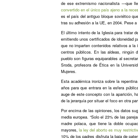
de ese extremismo nacionalista —que ll
convertido en el único país ajeno a la rece
es el país del antiguo bloque soviético 
tras su adhesión a la UE, en 2004. Pese a 
El último intento de la Iglesia para tratar 
emitiendo unos certificados de idoneidad p
que no imparten contenidos relativos a l
centros públicos. En las aldeas, ningún d
pueblo son figuras equiparables al secreta
Sroda, profesora de Ética en la Universi
Mujeres.
Esta académica ironiza sobre la repentin
años para que entrara en la esfera pública
auge de este concepto con la aparición, hac
de la jerarquía por situar el foco en otra par
Por encima de las opiniones, los datos sug
media europea. “Solo el 23% de las pareja
madre polaca, que tiene la doble ocupaci
mayores,
la ley del aborto es muy restricti
10% de los padres disfruta la baja de pa