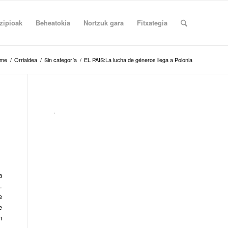
zipioak
Beheatokia
Nortzuk gara
Fitxategia
me
/
Orrialdea
/
Sin categoría
/
EL PAIS:La lucha de géneros llega a Polonia
.
a
.
e
e
n