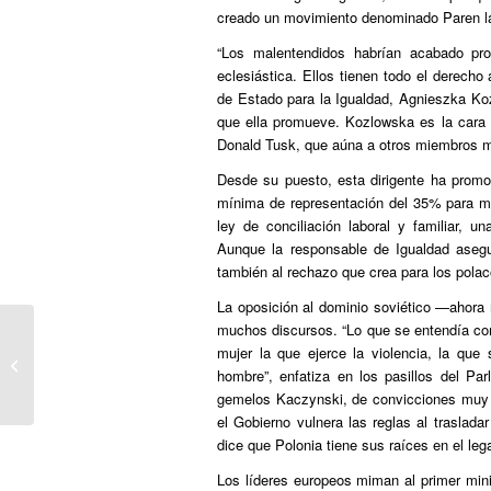
creado un movimiento denominado Paren la
“Los malentendidos habrían acabado pron
eclesiástica. Ellos tienen todo el derecho 
de Estado para la Igualdad, Agnieszka Ko
que ella promueve. Kozlowska es la cara 
Donald Tusk, que aúna a otros miembros má
Desde su puesto, esta dirigente ha promo
mínima de representación del 35% para muj
ley de conciliación laboral y familiar,
Aunque la responsable de Igualdad asegur
también al rechazo que crea para los polac
La oposición al dominio soviético —ahora 
muchos discursos. “Lo que se entendía co
PUBLICO: Conchita Wurst, la mujer
mujer la que ejerce la violencia, la qu
barbuda austriaca, apunta alto para
hombre”, enfatiza en los pasillos del Pa
llevarse...
gemelos Kaczynski, de convicciones muy 
el Gobierno vulnera las reglas al traslada
dice que Polonia tiene sus raíces en el lega
Los líderes europeos miman al primer mini