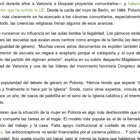
evó durante años a Varsovia a bloquear proyectos comunitarios— y
haberl
sión que ha sufrido la UE
. Desde la caída del muro de Berlín, en 1989, Poloni
que más claramente se ha acercado a los cánones comunitarios, especialment
todo, las creencias religiosas frenan algunos de esos avances.
de conservar su influencia en las aulas bordea la ilegalidad. Los párrocos está
ara las escuelas que avalan esos centros como amigos de la familia (es decir
a igualdad de género). “Muchas veces estos documentos se expiden también 
irector de escuela se negará a aceptarlo porque el catequista y el cura de
rio del partido del régimen anterior”, explica en su sobrio despacho Magdalen
dad de Varsovia y una de las líderes del movimiento feminista Congreso d
a popularidad del debate de género en Polonia: “Hemos tenido que esperar 1
 y finalmente lo hace por la Iglesia”. Sroda, como otros expertos, vincula e
e un año, de casos de pedofilia en el seno de la Iglesia católica y el intent
te.
ieren que la situación de la mujer en Polonia es algo más desfavorable que l
s comparte las tareas en el hogar. El modelo más popular es el de la llamad
ón del trabajo y la casa. Falta apoyo institucional al cuidado de niños 
va,
los anticonceptivos no están financiados por el sistema público… Y solo e
ternidad. Aún queda mucho por hacer, pero al menos es bueno que hablemos d