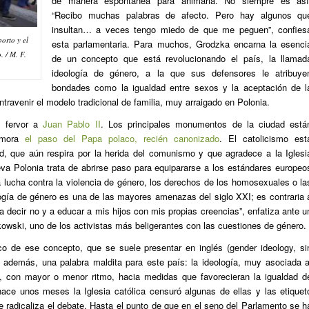
de manera espontánea para animarla. No siempre es así
“Recibo muchas palabras de afecto. Pero hay algunos qu
insultan… a veces tengo miedo de que me peguen”, confies
orto y el
esta parlamentaria. Para muchos, Grodzka encarna la esenci
 / M. F.
de un concepto que está revolucionando el país, la llamad
ideología de género, a la que sus defensores le atribuye
bondades como la igualdad entre sexos y la aceptación de l
travenir el modelo tradicional de familia, muy arraigado en Polonia.
s fervor a
Juan Pablo II
. Los principales monumentos de la ciudad está
memora
el paso del Papa polaco, recién canonizado
. El catolicismo est
, que aún respira por la herida del comunismo y que agradece a la Iglesi
va Polonia trata de abrirse paso para equipararse a los estándares europeo
la lucha contra la violencia de género, los derechos de los homosexuales o la
logía de género es una de las mayores amenazas del siglo XXI; es contraria 
 a decir no y a educar a mis hijos con mis propias creencias”, enfatiza ante u
kowski, uno de los activistas más beligerantes con las cuestiones de género.
co de ese concepto, que se suele presentar en inglés (
gender ideology
, si
, además, una palabra maldita para este país: la ideología, muy asociada a
o, con mayor o menor ritmo, hacia medidas que favorecieran la igualdad d
hace unos meses la Iglesia católica censuró algunas de ellas y las etiquet
 radicaliza el debate. Hasta el punto de que en el seno del Parlamento se h