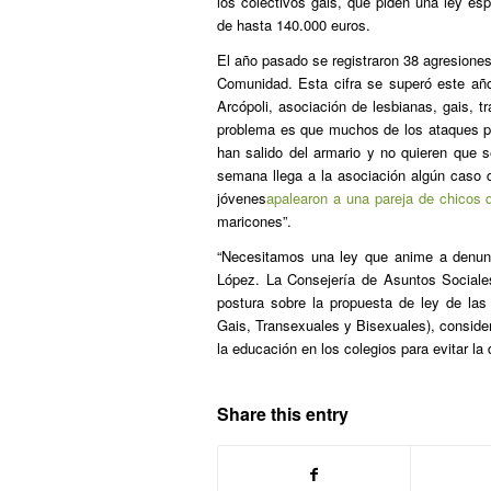
los colectivos gais, que piden una ley esp
de hasta 140.000 euros.
El año pasado se registraron 38 agresione
Comunidad. Esta cifra se superó este año
Arcópoli, asociación de lesbianas, gais, 
problema es que muchos de los ataques pa
han salido del armario y no quieren que 
semana llega a la asociación algún caso 
jóvenes
apalearon a una pareja de chicos q
maricones”.
“Necesitamos una ley que anime a denunc
López. La Consejería de Asuntos Sociale
postura sobre la propuesta de ley de la
Gais, Transexuales y Bisexuales), consider
la educación en los colegios para evitar la 
Share this entry