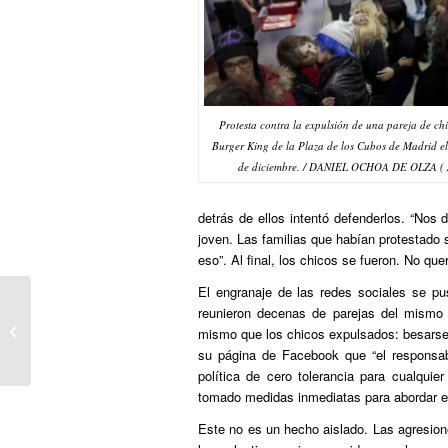
Protesta contra la expulsión de una pareja de chi
Burger King de la Plaza de los Cubos de Madrid e
de diciembre. / DANIEL OCHOA DE OLZA ( 
detrás de ellos intentó defenderlos. “Nos 
joven. Las familias que habían protestado 
eso”. Al final, los chicos se fueron. No que
El engranaje de las redes sociales se p
reunieron decenas de parejas del mismo 
EL CORREO:Los pacientes de VIH
mismo que los chicos expulsados: besarse
también envejecen
su página de Facebook que “el responsab
política de cero tolerancia para cualquie
tomado medidas inmediatas para abordar el
Este no es un hecho aislado. Las agresio