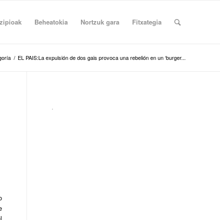
zipioak
Beheatokia
Nortzuk gara
Fitxategia
goría
/
EL PAIS:La expulsión de dos gais provoca una rebelión en un ‘burger...
.
o
e
l