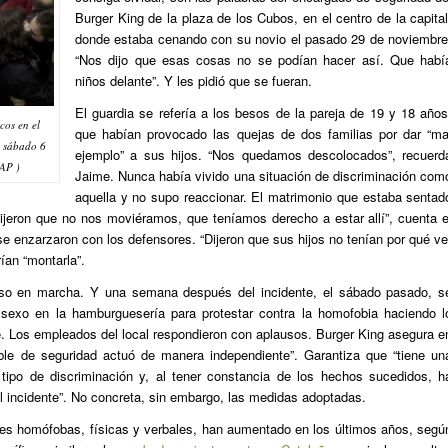
Burger King de la plaza de los Cubos, en el centro de la capital
donde estaba cenando con su novio el pasado 29 de noviembre
“Nos dijo que esas cosas no se podían hacer así. Que habí
niños delante”. Y les pidió que se fueran.
El guardia se refería a los besos de la pareja de 19 y 18 años
cos en el
que habían provocado las quejas de dos familias por dar “ma
l sábado 6
ejemplo” a sus hijos. “Nos quedamos descolocados”, recuerd
AP )
Jaime. Nunca había vivido una situación de discriminación com
aquella y no supo reaccionar. El matrimonio que estaba sentad
dijeron que no nos moviéramos, que teníamos derecho a estar allí”, cuenta e
se enzarzaron con los defensores. “Dijeron que sus hijos no tenían por qué ve
rían “montarla”.
uso en marcha. Y una semana después del incidente, el sábado pasado, s
sexo en la hamburguesería para protestar contra la homofobia haciendo l
. Los empleados del local respondieron con aplausos. Burger King asegura e
le de seguridad actuó de manera independiente”. Garantiza que “tiene un
r tipo de discriminación y, al tener constancia de los hechos sucedidos, h
 incidente”. No concreta, sin embargo, las medidas adoptadas.
nes homófobas, físicas y verbales, han aumentado en los últimos años, segú