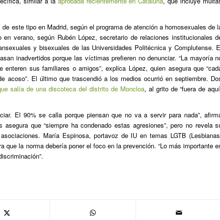
ecífica, similar a la
aprobada recientemente en Cataluña
, que incluye multa
s de este tipo en Madrid, según el programa de atención a homosexuales de l
 en verano, según Rubén López, secretario de relaciones institucionales d
transexuales y bisexuales de las Universidades Politécnica y Complutense. E
san inadvertidos porque las víctimas prefieren no denunciar. “La mayoría n
se enteren sus familiares o amigos”, explica López, quien asegura que “cad
de acoso”. El último que trascendió a los medios ocurrió en septiembre. Do
ue salía de una discoteca del distrito de Moncloa
, al grito de “fuera de aquí
iar. El 90% se calla porque piensan que no va a servir para nada”, afirm
s asegura que “siempre ha condenado estas agresiones”, pero no revela s
s asociaciones. María Espinosa, portavoz de IU en temas LGTB (Lesbianas
a que la norma debería poner el foco en la prevención. “Lo más importante e
discriminación”.