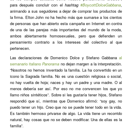
para después concluir con el
hashtag
#
BoycottDolceGabbana
,
animando a sus seguidores a dejar de comprar los productos de
la firma. Elton John no ha hecho más que sumarse a los cientos
de personas que han abierto esta campaña en Internet en contra
de una de las parejas más importantes del mundo de la moda,
ambos abiertamente homosexuales, pero que defienden un
pensamiento contrario a los intereses del colectivo al que
pertenecen.
Las declaraciones de Domenico Dolce y Stefano Gabbana
al
semanario italiano
Panorama
no dejan margen a la interpretación.
“Nosotros no hemos inventado la familia. La ha convertido en un
icono la Sagrada familia. No es una cuestión religiosa o social,
no hay vuelta de hoja; naces y hay un padre y una madre. O al
menos debería ser así. Por eso no me convencen los que yo
llamo niños sintéticos”. Sobre si les gustaría tener hijos, Stefano
respondió que sí, mientras que Domenico afirmó: “soy gay, no
puedo tener un hijo. Creo que no se puede tener todo en la vida.
Es también hermoso privarse de algo. La vida tiene un recorrido
natural, hay cosas que no se deben modificar. Una de ellas es la
familia”.