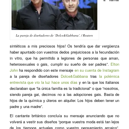
La pareja de diseñadores de ‘Dolce&Gabbana’. / Reuters
sintéticos a mis preciosos hijos! Os tendría que dar vergüenza
haber apuntado con vuestros dedos prejuiciosos a la fecundación
in vitro, que ha permitido a legiones de personas que aman,
heterosexuales o gais, cumplir su sueño de ser padres”.
Elton
John
ha respondido con este mensaje
en su cuenta de Instagram
a la pareja de diseñadores
Dolce&Gabbana
tras
la polémica
entrevista que vio la luz hace unos días
y en la que los italianos
declaraban que “la única familia es la tradicional” o que “nosotros,
siendo pareja gai, decimos no a las adopciones gais. Basta de
hijos de la química y úteros en alquiler. Los hijos deben tener un
padre y una madre”.
El cantante británico concluía su mensaje anunciando que no
volverá a vestir sus diseños “porque vuestra moda está tan lejos
de los tiempos actuales como vuestro pensamiento arcaico”,