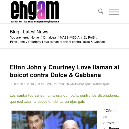
Blog - Latest News
You are here:
Home
/
Orrialdea
/
MASS-MEDIA
/
EL PAIS
/
Elton John y Courtney Love llaman al boicot contra Dolce & Gabban...
Elton John y Courtney Love llaman al
boicot contra Dolce & Gabbana
/
20 martxoa, 2015
in
EL PAIS
,
Europa
,
HOMOFOBIA @es
,
Noticia @es
Los cantantes se suman a una campaña contra los diseñadores,
que rechazan la adopción de las parejas gais
“¡Cómo
os
atrevéis
a llamar