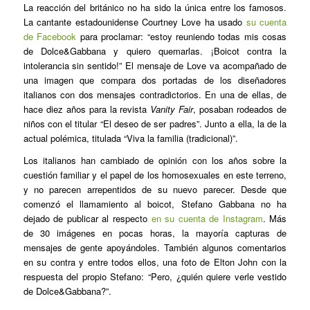
La reacción del británico no ha sido la única entre los famosos.
La cantante estadounidense Courtney Love ha usado
su cuenta
de Facebook
para proclamar: “estoy reuniendo todas mis cosas
de Dolce&Gabbana y quiero quemarlas. ¡Boicot contra la
intolerancia sin sentido!” El mensaje de Love va acompañado de
una imagen que compara dos portadas de los diseñadores
italianos con dos mensajes contradictorios. En una de ellas, de
hace diez años para la revista
Vanity Fair
, posaban rodeados de
niños con el titular “El deseo de ser padres”. Junto a ella, la de la
actual polémica, titulada “Viva la familia (tradicional)”.
Los italianos han cambiado de opinión con los años sobre la
cuestión familiar y el papel de los homosexuales en este terreno,
y no parecen arrepentidos de su nuevo parecer. Desde que
comenzó el llamamiento al boicot, Stefano Gabbana no ha
dejado de publicar al respecto
en su cuenta de Instagram
. Más
de 30 imágenes en pocas horas, la mayoría capturas de
mensajes de gente apoyándoles. También algunos comentarios
en su contra y entre todos ellos, una foto de Elton John con la
respuesta del propio Stefano: “Pero, ¿quién quiere verle vestido
de Dolce&Gabbana?”.