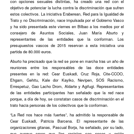
con opciones sexuales distintas, ha creado una red con el
objetivo de potenciar la lucha contra la discriminación que sufren
estos colectivos. La iniciativa Eraberean, Red para la Igualdad de
Trato y no Discriminación, nace impulsada por el Gobierno Vasco
y ha sido presentada este viernes en Bilbao a los medios por el
consejero de Asuntos Sociales, Juan María Aburto y
representantes de las entidades que la conforman. Los
presupuestos vascos de 2015 reservan a esta iniciativa una
partida de 80.000 euros.
Aburto ha precisado que la red se pone en marcha tras un año de
reuniones entre los responsables de las doce entidades
presentes en la red: Cear Euskadi, Cruz Roja, Cite-CCOO,
Ehgam, Gehitu, Kale dor Kayiko, Nevipen, SOS Racismo,
Errespetuz, Gao Lacho Drom, Aldarte y Agifugi. Representantes
de las entidades participantes han señalado que la red nace
porque, a día de hoy, se constatan casos de discriminación en el
trato hacia personas de los colectivos que la conforman.
“La Red nos hace más fuertes”, ha admitido la responsable de
Cear Euskadi, Patricia Barcena. El representante de las
organizaciones gitanas, Pascual Borja, ha señalado, por su lado,
que aunque creen que “los racistas son pocos y están