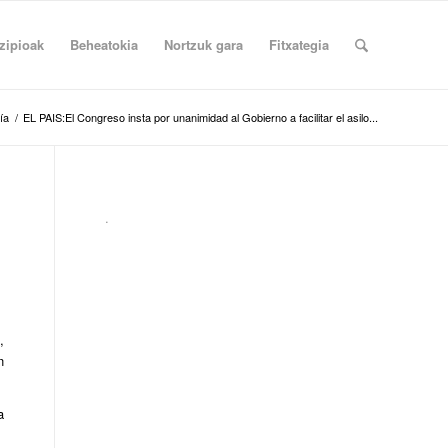
zipioak
Beheatokia
Nortzuk gara
Fitxategia
ía
/
EL PAIS:El Congreso insta por unanimidad al Gobierno a facilitar el asilo...
.
,
n
a