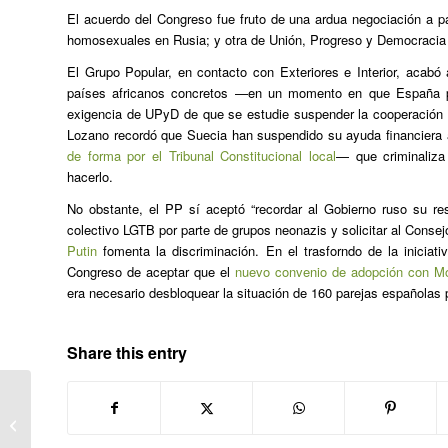
El acuerdo del Congreso fue fruto de una ardua negociación a pa
homosexuales en Rusia; y otra de Unión, Progreso y Democraci
El Grupo Popular, en contacto con Exteriores e Interior, acabó
países africanos concretos —en un momento en que España p
exigencia de UPyD de que se estudie suspender la cooperación 
Lozano recordó que Suecia han suspendido su ayuda financiera
de forma por el Tribunal Constitucional local
— que criminaliz
hacerlo.
No obstante, el PP sí aceptó “recordar al Gobierno ruso su res
colectivo LGTB por parte de grupos neonazis y solicitar al Conse
Putin
fomenta la discriminación. En el trasforndo de la iniciat
Congreso de aceptar que el
nuevo convenio de adopción con Mos
era necesario desbloquear la situación de 160 parejas españolas
Share this entry
EL PAIS: Una pareja gay denuncia
una agresión a la salida de una
discoteca...