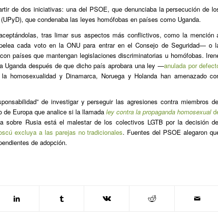
rtir de dos iniciativas: una del PSOE, que denunciaba la persecución de lo
a (UPyD), que condenaba las leyes homófobas en países como Uganda.
 aceptándolas, tras limar sus aspectos más conflictivos, como la mención 
elea cada voto en la ONU para entrar en el Consejo de Seguridad— o l
con países que mantengan legislaciones discriminatorias u homófobas. Iren
 a Uganda después de que dicho país aprobara una ley —
anulada por defect
a la homosexualidad y Dinamarca, Noruega y Holanda han amenazado co
ponsabilidad” de investigar y perseguir las agresiones contra miembros de
jo de Europa que analice si la llamada
ley contra la propaganda homosexual
d
iva sobre Rusia está el malestar de los colectivos LGTB por la decisión de
cú excluya a las parejas no tradicionales
. Fuentes del PSOE alegaron qu
 pendientes de adopción.