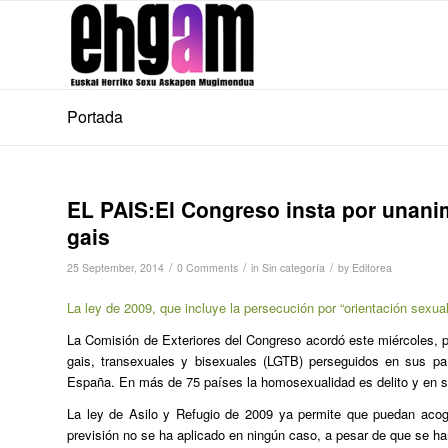
Portada
EL PAIS:El Congreso insta por unanimi
gais
/
/
/
25 September, 2014
0 Comments
in
Sin categoría
by
Editorea
La ley de 2009, que incluye la persecución por “orientación sexua
La Comisión de Exteriores del Congreso acordó este miércoles, por
gais, transexuales y bisexuales (LGTB) perseguidos en sus pa
España. En más de 75 países la homosexualidad es delito y en si
La ley de Asilo y Refugio de 2009 ya permite que puedan acoge
previsión no se ha aplicado en ningún caso, a pesar de que se han