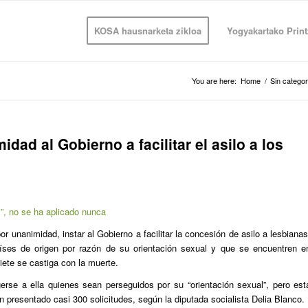
KOSA hausnarketa zikloa
Yogyakartako Print
You are here:
Home
/
Sin categor
dad al Gobierno a facilitar el asilo a los
l”, no se ha aplicado nunca
 unanimidad, instar al Gobierno a facilitar la concesión de asilo a lesbianas
íses de origen por razón de su orientación sexual y que se encuentren e
ete se castiga con la muerte.
rse a ella quienes sean perseguidos por su “orientación sexual”, pero est
 presentado casi 300 solicitudes, según la diputada socialista Delia Blanco.