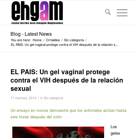
Blog - Latest News
You are here:
Home
/
Orrialdea
/
Sin categoría
/
EL PAIS: Un gel vaginal protege contra el VIH después de la relación s...
EL PAIS: Un gel vaginal protege
contra el VIH después de la relación
sexual
/
17 martxoa, 2014
in
Sin categoría
Un ensayo en monos demuestra que los antivirales actúan hasta
seis horas después del coito
Los
geles