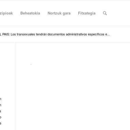
zipioak
Beheatokia
Nortzuk gara
Fitxategia
L PAIS: Los transexuales tendrán documentos administrativos específicos e...
.
n
n
s
o
e
,