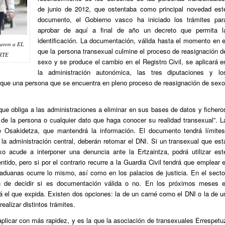
de junio de 2012, que ostentaba como principal novedad est
documento, el Gobierno vasco ha iniciado los trámites par
aprobar de aquí a final de año un decreto que permita l
identificación. La documentación, válida hasta el momento en e
taron a EL
que la persona transexual culmine el proceso de reasignación d
ARTE
sexo y se produce el cambio en el Registro Civil, se aplicará e
la administración autonómica, las tres diputaciones y lo
 que una persona que se encuentra en pleno proceso de reasignación de sexo
que obliga a las administraciones a eliminar en sus bases de datos y fichero
or de la persona o cualquier dato que haga conocer su realidad transexual”. L
de Osakidetza, que mantendrá la información. El documento tendrá límites
la administración central, deberán retomar el DNI. Si un transexual que est
o acude a interponer una denuncia ante la Ertzaintza, podrá utilizar est
ido, pero si por el contrario recurre a la Guardia Civil tendrá que emplear e
aduanas ocurre lo mismo, así como en los palacios de justicia. En el secto
n de decidir si es documentación válida o no. En los próximos meses e
erá el que expida. Existen dos opciones: la de un carné como el DNI o la de u
ealizar distintos trámites.
plicar con más rapidez, y es la que la asociación de transexuales Errespetu