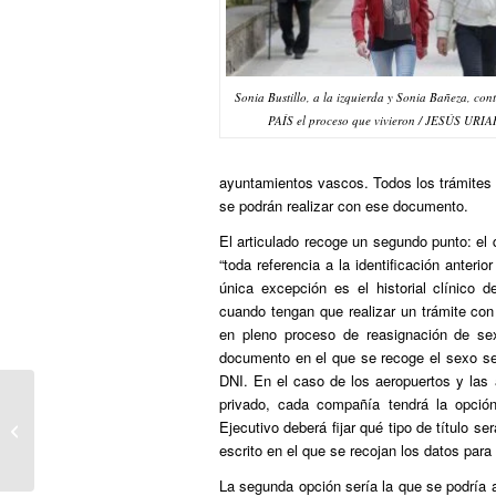
Sonia Bustillo, a la izquierda y Sonia Bañeza, con
PAÍS el proceso que vivieron / JESÚS URI
ayuntamientos vascos. Todos los trámites
se podrán realizar con ese documento.
El articulado recoge un segundo punto: el 
“toda referencia a la identificación anteri
única excepción es el historial clínico 
cuando tengan que realizar un trámite con 
en pleno proceso de reasignación de sex
documento en el que se recoge el sexo sent
DNI. En el caso de los aeropuertos y las 
privado, cada compañía tendrá la opció
PUBLICO: El Constitucional niega la
Ejecutivo deberá fijar qué tipo de título s
pensión de viudedad a una mujer
escrito en el que se recojan los datos para r
lesbia...
La segunda opción sería la que se podría a