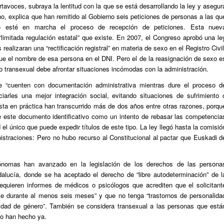
tavoces, subraya la lentitud con la que se está desarrollando la ley y asegur
ho, explica que han remitido al Gobierno seis peticiones de personas a las qu
o esté en marcha el proceso de recepción de peticiones. Esta nuev
limitada regulación estatal” que existe. En 2007, el Congreso aprobó una le
realizaran una “rectificación registral” en materia de sexo en el Registro Civil
e el nombre de esa persona en el DNI. Pero el de la reasignación de sexo e
vo transexual debe afrontar situaciones incómodas con la administración.
e “cuenten con documentación administrativa mientras dure el proceso d
ciarles una mejor integración social, evitando situaciones de sufrimiento 
sta en práctica han transcurrido más de dos años entre otras razones, porqu
de este documento identificativo como un intento de rebasar las competencia
 el único que puede expedir títulos de este tipo. La ley llegó hasta la comisió
istraciones: Pero no hubo recurso al Constitucional al pactar que Euskadi d
ónomas han avanzado en la legislación de los derechos de las persona
dalucía, donde se ha aceptado el derecho de “libre autodeterminación” de l
equieren informes de médicos o psicólogos que acrediten que el solicitant
nte durante al menos seis meses” y que no tenga “trastornos de personalida
tidad de género”. También se considera transexual a las personas que está
 lo han hecho ya.