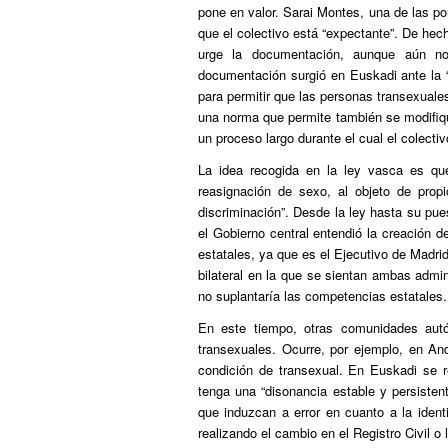
pone en valor. Sarai Montes, una de las por
que el colectivo está “expectante”. De hec
urge la documentación, aunque aún n
documentación surgió en Euskadi ante la “
para permitir que las personas transexuales 
una norma que permite también se modifiqu
un proceso largo durante el cual el colecti
La idea recogida en la ley vasca es qu
reasignación de sexo, al objeto de propi
discriminación”. Desde la ley hasta su pue
el Gobierno central entendió la creación 
estatales, ya que es el Ejecutivo de Madrid
bilateral en la que se sientan ambas admin
no suplantaría las competencias estatales.
En este tiempo, otras comunidades aut
transexuales. Ocurre, por ejemplo, en An
condición de transexual. En Euskadi se r
tenga una “disonancia estable y persiste
que induzcan a error en cuanto a la iden
realizando el cambio en el Registro Civil o