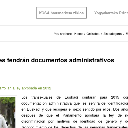
KOSA hausnarketa zikloa
Yogyakartako Print
You are here:
Home
/
Orrialdea
/
Sin categoría
/
E
es tendrán documentos administrativos
rrollar la ley aprobada en 2012
Los transexuales de Euskadi contarán para 2015 co
documentación administrativa que les servirá de identificació
en Euskadi y que recogerá el sexo sentido por ellos. Dos año
después de que el Parlamento aprobara la ley de n
discriminación por motivos de identidad de género y d
reconocimiento de los derechos de las personas transexuales