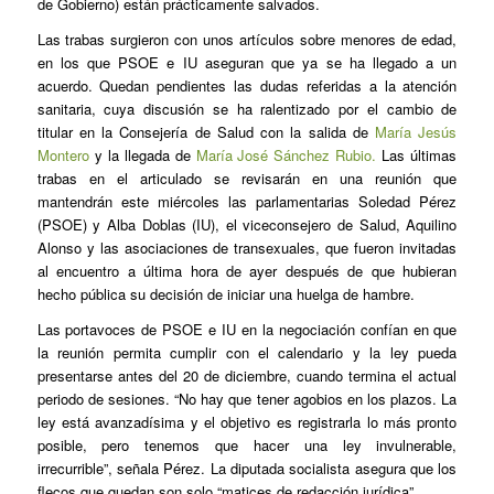
de Gobierno) están prácticamente salvados.
Las trabas surgieron con unos artículos sobre menores de edad,
en los que PSOE e IU aseguran que ya se ha llegado a un
acuerdo. Quedan pendientes las dudas referidas a la atención
sanitaria, cuya discusión se ha ralentizado por el cambio de
titular en la Consejería de Salud con la salida de
María Jesús
Montero
y la llegada de
María José Sánchez Rubio.
Las últimas
trabas en el articulado se revisarán en una reunión que
mantendrán este miércoles las parlamentarias Soledad Pérez
(PSOE) y Alba Doblas (IU), el viceconsejero de Salud, Aquilino
Alonso y las asociaciones de transexuales, que fueron invitadas
al encuentro a última hora de ayer después de que hubieran
hecho pública su decisión de iniciar una huelga de hambre.
Las portavoces de PSOE e IU en la negociación confían en que
la reunión permita cumplir con el calendario y la ley pueda
presentarse antes del 20 de diciembre, cuando termina el actual
periodo de sesiones. “No hay que tener agobios en los plazos. La
ley está avanzadísima y el objetivo es registrarla lo más pronto
posible, pero tenemos que hacer una ley invulnerable,
irrecurrible”, señala Pérez. La diputada socialista asegura que los
flecos que quedan son solo “matices de redacción jurídica”.