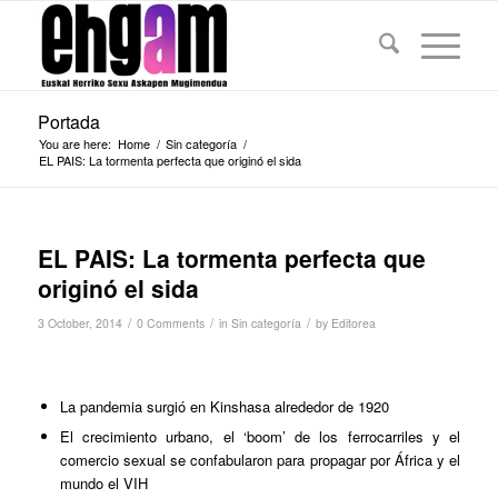
Portada
You are here:
Home
/
Sin categoría
/
EL PAIS: La tormenta perfecta que originó el sida
EL PAIS: La tormenta perfecta que
originó el sida
/
/
/
3 October, 2014
0 Comments
in
Sin categoría
by
Editorea
La pandemia surgió en Kinshasa alrededor de 1920
El crecimiento urbano, el ‘boom’ de los ferrocarriles y el
comercio sexual se confabularon para propagar por África y el
mundo el VIH