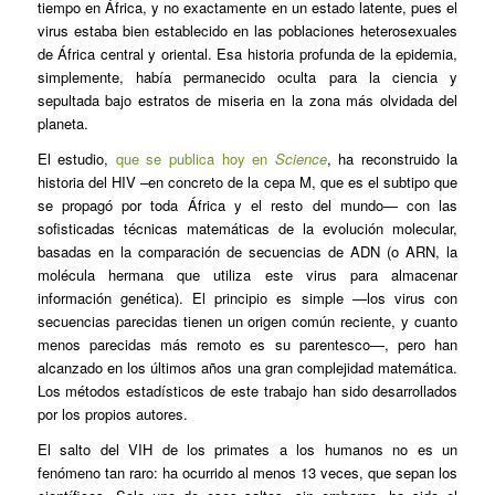
tiempo en África, y no exactamente en un estado latente, pues el
virus estaba bien establecido en las poblaciones heterosexuales
de África central y oriental. Esa historia profunda de la epidemia,
simplemente, había permanecido oculta para la ciencia y
sepultada bajo estratos de miseria en la zona más olvidada del
planeta.
El estudio,
que se publica hoy en
Science
, ha reconstruido la
historia del HIV –en concreto de la cepa M, que es el subtipo que
se propagó por toda África y el resto del mundo— con las
sofisticadas técnicas matemáticas de la evolución molecular,
basadas en la comparación de secuencias de ADN (o ARN, la
molécula hermana que utiliza este virus para almacenar
información genética). El principio es simple —los virus con
secuencias parecidas tienen un origen común reciente, y cuanto
menos parecidas más remoto es su parentesco—, pero han
alcanzado en los últimos años una gran complejidad matemática.
Los métodos estadísticos de este trabajo han sido desarrollados
por los propios autores.
El salto del VIH de los primates a los humanos no es un
fenómeno tan raro: ha ocurrido al menos 13 veces, que sepan los