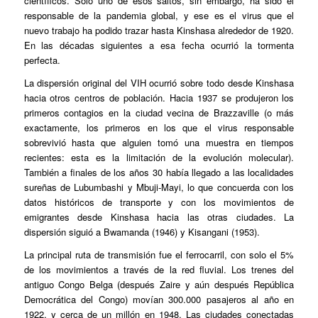
científicos. Solo uno de esos saltos, sin embargo, ha sido el
responsable de la pandemia global, y ese es el virus que el
nuevo trabajo ha podido trazar hasta Kinshasa alrededor de 1920.
En las décadas siguientes a esa fecha ocurrió la tormenta
perfecta.
La dispersión original del VIH ocurrió sobre todo desde Kinshasa
hacia otros centros de población. Hacia 1937 se produjeron los
primeros contagios en la ciudad vecina de Brazzaville (o más
exactamente, los primeros en los que el virus responsable
sobrevivió hasta que alguien tomó una muestra en tiempos
recientes: esta es la limitación de la evolución molecular).
También a finales de los años 30 había llegado a las localidades
sureñas de Lubumbashi y Mbuji-Mayi, lo que concuerda con los
datos históricos de transporte y con los movimientos de
emigrantes desde Kinshasa hacia las otras ciudades. La
dispersión siguió a Bwamanda (1946) y Kisangani (1953).
La principal ruta de transmisión fue el ferrocarril, con solo el 5%
de los movimientos a través de la red fluvial. Los trenes del
antiguo Congo Belga (después Zaire y aún después República
Democrática del Congo) movían 300.000 pasajeros al año en
1922, y cerca de un millón en 1948. Las ciudades conectadas