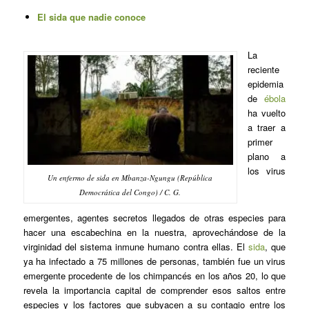
El sida que nadie conoce
La
reciente
epidemia
de
ébola
ha vuelto
a traer a
primer
plano a
los virus
Un enfermo de sida en Mbanza-Ngungu (República
Democrática del Congo) / C. G.
emergentes, agentes secretos llegados de otras especies para
hacer una escabechina en la nuestra, aprovechándose de la
virginidad del sistema inmune humano contra ellas. El
sida
, que
ya ha infectado a 75 millones de personas, también fue un virus
emergente procedente de los chimpancés en los años 20, lo que
revela la importancia capital de comprender esos saltos entre
especies y los factores que subyacen a su contagio entre los