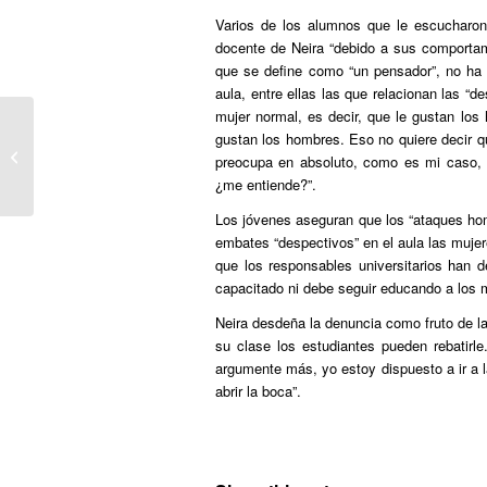
Varios de los alumnos que le escucharon 
docente de Neira “debido a sus comportam
que se define como “un pensador”, no ha t
aula, entre ellas las que relacionan las “d
mujer normal, es decir, que le gustan los
gustan los hombres. Eso no quiere decir q
I CERTAMEN “MÚSICA Y
preocupa en absoluto, como es mi caso, d
DERECHOS HUMANOS”
¿me entiende?”.
Los jóvenes aseguran que los “ataques hom
embates “despectivos” en el aula las muje
que los responsables universitarios han 
capacitado ni debe seguir educando a los
Neira desdeña la denuncia como fruto de l
su clase los estudiantes pueden rebatirl
argumente más, yo estoy dispuesto a ir a l
abrir la boca”.