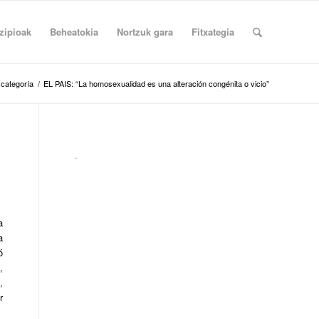
zipioak
Beheatokia
Nortzuk gara
Fitxategia
 categoría
/
EL PAIS: “La homosexualidad es una alteración congénita o vicio”
.
a
a
ó
,
,
r