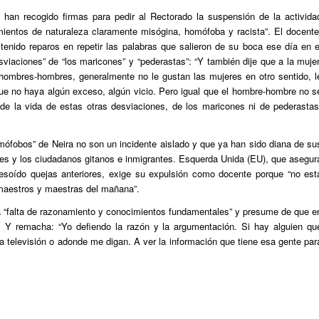
han recogido firmas para pedir al Rectorado la suspensión de la activida
ientos de naturaleza claramente misógina, homófoba y racista”. El docente
enido reparos en repetir las palabras que salieron de su boca ese día en e
esviaciones” de “los maricones” y “pederastas”: “Y también dije que a la mujer
 hombres-hombres, generalmente no le gustan las mujeres en otro sentido, l
ue no haya algún exceso, algún vicio. Pero igual que el hombre-hombre no s
e la vida de estas otras desviaciones, de los maricones ni de pederastas
ófobos” de Neira no son un incidente aislado y que ya han sido diana de su
res y los ciudadanos gitanos e inmigrantes. Esquerda Unida (EU), que asegur
desoído quejas anteriores, exige su expulsión como docente porque “no est
 maestros y maestras del mañana”.
a “falta de razonamiento y conocimientos fundamentales” y presume de que e
e. Y remacha: “Yo defiendo la razón y la argumentación. Si hay alguien qu
a televisión o adonde me digan. A ver la información que tiene esa gente par