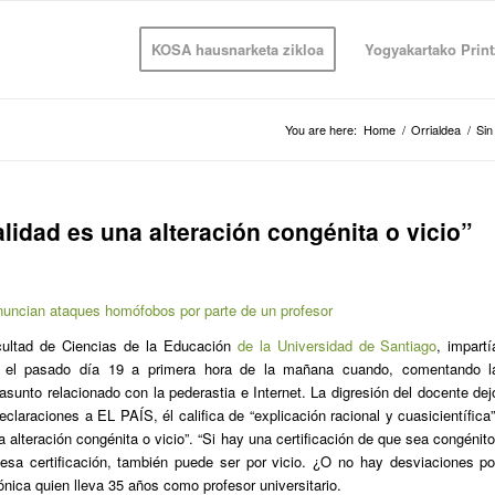
KOSA hausnarketa zikloa
Yogyakartako Print
You are here:
Home
/
Orrialdea
/
Sin
idad es una alteración congénita o vicio”
nuncian ataques homófobos por parte de un profesor
cultad de Ciencias de la Educación
de la Universidad de Santiago
, impartí
e el pasado día 19 a primera hora de la mañana cuando, comentando l
asunto relacionado con la pederastia e Internet. La digresión del docente dej
eclaraciones a EL PAÍS, él califica de “explicación racional y cuasicientífica”
alteración congénita o vicio”. “Si hay una certificación de que sea congénito
esa certificación, también puede ser por vicio. ¿O no hay desviaciones po
fónica quien lleva 35 años como profesor universitario.