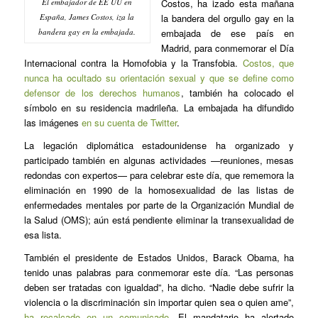
El embajador de EE UU en
Costos, ha izado esta mañana
España, James Costos, iza la
la bandera del orgullo gay en la
bandera gay en la embajada.
embajada de ese país en
Madrid, para conmemorar el Día
Internacional contra la Homofobia y la Transfobia.
Costos, que
nunca ha ocultado su orientación sexual y que se define como
defensor de los derechos humanos
, también ha colocado el
símbolo en su residencia madrileña. La embajada ha difundido
las imágenes
en su cuenta de Twitter
.
La legación diplomática estadounidense ha organizado y
participado también en algunas actividades —reuniones, mesas
redondas con expertos— para celebrar este día, que rememora la
eliminación en 1990 de la homosexualidad de las listas de
enfermedades mentales por parte de la Organización Mundial de
la Salud (OMS); aún está pendiente eliminar la transexualidad de
esa lista.
También el presidente de Estados Unidos, Barack Obama, ha
tenido unas palabras para conmemorar este día. “Las personas
deben ser tratadas con igualdad”, ha dicho. “Nadie debe sufrir la
violencia o la discriminación sin importar quien sea o quien ame”,
ha recalcado en un comunicado
. El mandatario ha alertado