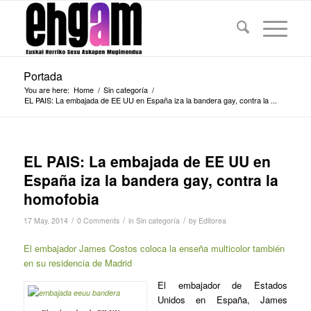
Portada
You are here:
Home
/
Sin categoría
/
EL PAIS: La embajada de EE UU en España iza la bandera gay, contra la ...
EL PAIS: La embajada de EE UU en
España iza la bandera gay, contra la
homofobia
/
/
/
17 May, 2014
0 Comments
in
Sin categoría
by
Editorea
El embajador James Costos coloca la enseña multicolor también
en su residencia de Madrid
El embajador de Estados
Unidos en España, James