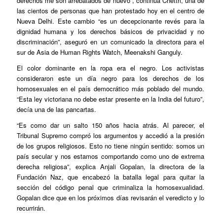
derechos me son arrebatados de nuevo”, continúa Chettri, una de
las cientos de personas que han protestado hoy en el centro de
Nueva Delhi. Este cambio “es un decepcionante revés para la
dignidad humana y los derechos básicos de privacidad y no
discriminación”, aseguró en un comunicado la directora para el
sur de Asia de Human Rights Watch, Meenakshi Ganguly.
El color dominante en la ropa era el negro. Los activistas
consideraron este un día negro para los derechos de los
homosexuales en el país democrático más poblado del mundo.
“Esta ley victoriana no debe estar presente en la India del futuro”,
decía una de las pancartas.
“Es como dar un salto 150 años hacia atrás. Al parecer, el
Tribunal Supremo compró los argumentos y accedió a la presión
de los grupos religiosos. Esto no tiene ningún sentido: somos un
país secular y nos estamos comportando como uno de extrema
derecha religiosa”, explica Anjali Gopalan, la directora de la
Fundación Naz, que encabezó la batalla legal para quitar la
sección del código penal que criminaliza la homosexualidad.
Gopalan dice que en los próximos días revisarán el veredicto y lo
recurrirán.