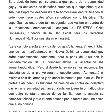
Esta decisión tomó por sorpresa a gran parte de la comunidad
gay y los activistas de derechos humanos que esperaban que el
Tribunal Supremo despenalizara la homosexualidad ratificando la
orden que hace cuatro años se celebró como histórica. “No
esperábamos una orden tan retrógrada, que va tan en contra de
la tendencia internacional”, aseguró a REUTERS Colin
Gonsalves, fundador de la Red Legal para los Derechos
Humanos (HRLN por sus siglas en inglés).
“Este cambio afectará la vida de los gais”, lamenta Vineet Trikha,
uno de los manifestantes en Nueva Delhi. La comunidad gay
sufre discriminación constante, pero a partir de 2009 con la
despenalización de la homosexualidad la aceptación iba
aumentando, dice. “Pero si desde la ley no se nos reconoce, los
ciudadanos de a pie volverán a cuestionarnos. Aumentará el
miedo a salir del armario y de andar libremente por la calle”. En la
protesta abundan las historias de presión en contra del colectivo
gay en una sociedad patriarcal. Yash, un joven informático dice
que sufre constante acoso de su familia, que no acepta su
homosexualidad y que intenta casarlo por la fuerza con una chica
que él no conoce.
Al dar el veredicto, los jueces del Tribunal Supremo aseguraron