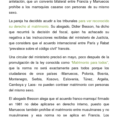
antelación, que un convenio bilateral entre Francia y Marruecos
prohíbe a los marroquíes casarse con personas de su mismo
sexo.
La pareja ha decidido acudir a los tribunales
para ver reconocido
su derecho al matrimonio.
Su abogado, Didier Besson, ha dicho
que recurrirá la decisión del fiscal, quien ha achacado su
negativa a las instrucciones recibidas del ministerio de Justicia,
que considera que el acuerdo internacional entre París y Rabat
“prevalece sobre el código civil” francés.
Una circular del ministerio precisó en mayo, poco después de la
promulgación de la ley conocida como
“Matrimonio para todos”,
que la norma no será exactamente para todos porque los
ciudadanos de once países -Marruecos, Polonia, Bosnia,
Montenegro, Serbia, Kosovo, Eslovenia, Túnez, Argelia,
Camboya y Laos- no pueden contraer matrimonio con personas
del mismo sexo.
El abogado Besson alega que el acuerdo franco-marroquí firmado
en 1981 no debe aplicarse en derecho interno, puesto que
Marruecos también prohíbe el matrimonio entre musulmanes y no
musulmanes y esa norma no se aplica en Francia. Los