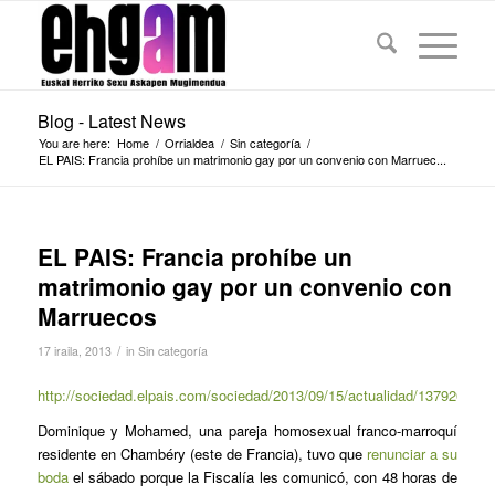
Blog - Latest News
You are here:
Home
/
Orrialdea
/
Sin categoría
/
EL PAIS: Francia prohíbe un matrimonio gay por un convenio con Marruec...
EL PAIS: Francia prohíbe un
matrimonio gay por un convenio con
Marruecos
/
17 iraila, 2013
in
Sin categoría
http://sociedad.elpais.com/sociedad/2013/09/15/actualidad/13792685
Dominique y Mohamed, una pareja homosexual franco-marroquí
residente en Chambéry (este de Francia), tuvo que
renunciar a su
boda
el sábado porque la Fiscalía les comunicó, con 48 horas de