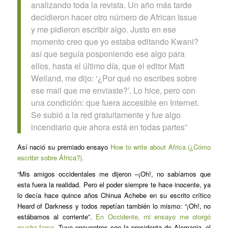
analizando toda la revista. Un año más tarde
decidieron hacer otro número de
African Issue
y me pidieron escribir algo. Justo en ese
momento creo que yo estaba editando
Kwani?
así que seguía posponiendo ese algo para
ellos, hasta el último día, que el editor Matt
Weiland, me dijo: ‘¿Por qué no escribes sobre
ese mail que me enviaste?’. Lo hice, pero con
una condición: que fuera accesible en Internet.
Se subió a la red gratuitamente y fue algo
incendiario que ahora está en todas partes”
Así nació su premiado ensayo
How to write about Africa
(
¿Cómo
escribir sobre África?
).
“Mis amigos occidentales me dijeron –¡Oh!, no sabíamos que
esta fuera la realidad. Pero el poder siempre te hace inocente, ya
lo decía hace quince años Chinua Achebe en su escrito crítico
Heard of Darkness
y todos repetían también lo mismo: “¡Oh!, no
estábamos al corriente”.
En Occidente, mi ensayo me otorgó
mucha fama.
Tuve encuentros con la presidenta de Alemania, el