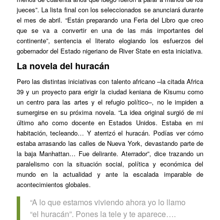
jueces”. La lista final con los seleccionados se anunciará durante
el mes de abril. “Están preparando una Feria del Libro que creo
que se va a convertir en una de las más importantes del
continente”, sentencia el literato elogiando los esfuerzos del
gobernador del Estado nigeriano de River State en esta iniciativa.
La novela del huracán
Pero las distintas iniciativas con talento africano –la citada Africa
39 y un proyecto para erigir la ciudad keniana de Kisumu como
un centro para las artes y el refugio político–, no le impiden a
sumergirse en su próxima novela. “La idea original surgió de mi
último año como docente en Estados Unidos. Estaba en mi
habitación, tecleando… Y aterrizó el huracán. Podías ver cómo
estaba arrasando las calles de Nueva York, devastando parte de
la baja Manhattan… Fue delirante. Aterrador”, dice trazando un
paralelismo con la situación social, política y económica del
mundo en la actualidad y ante la escalada imparable de
acontecimientos globales.
“A lo que estamos viviendo ahora yo lo llamo
“el huracán”. Pones la tele y te aparece….