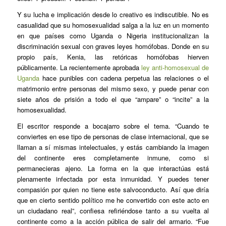
Y su lucha e implicación desde lo creativo es indiscutible. No es
casualidad que su homosexualidad salga a la luz en un momento
en que países como Uganda o Nigeria institucionalizan la
discriminación sexual con graves leyes homófobas. Donde en su
propio país, Kenia, las retóricas homófobas hierven
públicamente. La recientemente aprobada
ley anti-homosexual de
Uganda
hace punibles con cadena perpetua las relaciones o el
matrimonio entre personas del mismo sexo, y puede penar con
siete años de prisión a todo el que “ampare” o “incite” a la
homosexualidad.
El escritor responde a bocajarro sobre el tema. “Cuando te
conviertes en ese tipo de personas de clase internacional, que se
llaman a sí mismas intelectuales, y estás cambiando la imagen
del continente eres completamente inmune, como si
permanecieras ajeno. La forma en la que interactúas está
plenamente infectada por esta inmunidad. Y puedes tener
compasión por quien no tiene este salvoconducto. Así que diría
que en cierto sentido político me he convertido con este acto en
un ciudadano real”, confiesa refiriéndose tanto a su vuelta al
continente como a la acción pública de salir del armario. “Fue