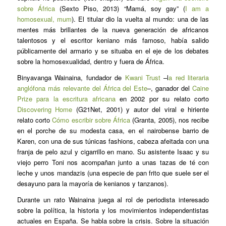
sobre África
(Sexto Piso, 2013) “Mamá, soy gay” (
I am a
homosexual, mum
). El titular dio la vuelta al mundo: una de las
mentes más brillantes de la nueva generación de africanos
talentosos y el escritor keniano más famoso, había salido
públicamente del armario y se situaba en el eje de los debates
sobre la homosexualidad, dentro y fuera de África.
Binyavanga Wainaina, fundador de
Kwani Trust
–l
a red literaria
anglófona más relevante del África del Este
–, ganador del
Caine
Prize para la escritura africana
en 2002 por su relato corto
Discovering Home
(G21Net, 2001) y autor del viral e hiriente
relato corto
C
ó
mo
e
scribir sobre África
(Granta, 2005), nos recibe
en el porche de su modesta casa, en el nairobense barrio de
Karen, con una de sus túnicas
fashions,
cabeza afeitada con una
franja de pelo azul y cigarrillo en mano. Su asistente Isaac y su
viejo perro Toni nos acompañan junto a unas tazas de té con
leche y unos
mandazis
(una especie de pan frito que suele ser el
desayuno para la mayoría de kenianos y tanzanos).
Durante un rato Wainaina juega al rol de periodista interesado
sobre la política, la historia y los movimientos independentistas
actuales en España. Se habla sobre la crisis. Sobre la situación