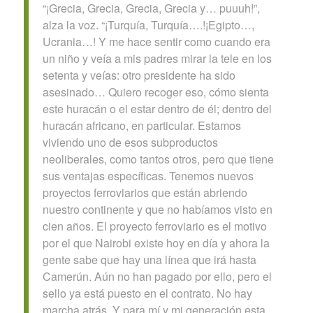
“¡Grecia, Grecia, Grecia, Grecia y… puuuh!”,
alza la voz. “¡Turquía, Turquía….!¡Egipto…,
Ucrania…! Y me hace sentir como cuando era
un niño y veía a mis padres mirar la tele en los
setenta y veías: otro presidente ha sido
asesinado… Quiero recoger eso, cómo sienta
este huracán o el estar dentro de él; dentro del
huracán africano, en particular. Estamos
viviendo uno de esos subproductos
neoliberales, como tantos otros, pero que tiene
sus ventajas específicas. Tenemos nuevos
proyectos ferroviarios que están abriendo
nuestro continente y que no habíamos visto en
cien años. El proyecto ferroviario es el motivo
por el que Nairobi existe hoy en día y ahora la
gente sabe que hay una línea que irá hasta
Camerún. Aún no han pagado por ello, pero el
sello ya está puesto en el contrato. No hay
marcha atrás. Y para mí y mi generación esta