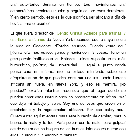
anti autoritarios durante un tiempo. Los movimientos anti
democráticos crecieron mucho y seguimos por esos derroteros.
Y en cierto sentido, esto es lo que significa ser africano a día de
hoy”, afirma el escritor.
El que fuera director del
Centro Chinua Achebe para artistas y
escritores africanos
de Nueva York reconoce que lo suyo no era
la vida en Occidente. “Estaba aburrido. Cuando venía aquí
[Kenia] era más osado, yendo y haciendo mis cosas. Tener un
gran puesto institucional en Estados Unidos suponía un rol más
burocrático, político, de Universidad… Llegué al punto donde
pensé para mí mismo: me he estado mintiendo sobre ese
afropolitanismo
de que puedes construir una institución literaria
africana ahí fuera, en Nueva York, y eso es mentira. ¡No
puedes!”, explica mientras reconoce que el lugar donde se
pueden crear esas instituciones es precisamente en África. “Así
que dejé mi trabajo y volví. Soy uno de esos que creen en el
crecimiento y la regeneración africana. Por eso estoy aquí.
Quiero estar aquí mientras pasa este huracán de cambio, para lo
bueno, lo malo y lo feo. Para pelear con lo malo, para golpear
desde dentro de los buques de las buenas intenciones e irme con
ellos. Y producir. Y escribir. Y pensar”.