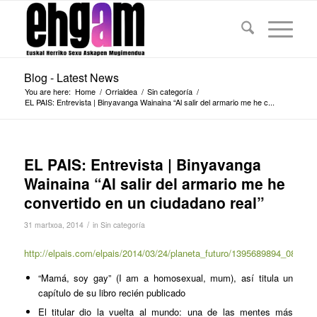
Blog - Latest News
You are here:
Home
/
Orrialdea
/
Sin categoría
/
EL PAIS: Entrevista | Binyavanga Wainaina “Al salir del armario me he c...
EL PAIS: Entrevista | Binyavanga
Wainaina “Al salir del armario me he
convertido en un ciudadano real”
/
31 martxoa, 2014
in
Sin categoría
http://elpais.com/elpais/2014/03/24/planeta_futuro/1395689894_085500
“Mamá, soy gay” (I am a homosexual, mum), así titula un
capítulo de su libro recién publicado
El titular dio la vuelta al mundo: una de las mentes más