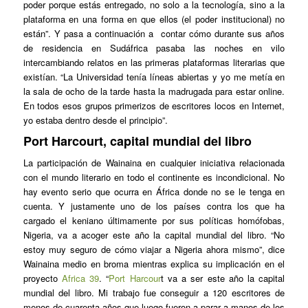
poder porque estás entregado, no solo a la tecnología, sino a la
plataforma en una forma en que ellos (el poder institucional) no
están”. Y pasa a continuación a contar cómo durante sus años
de residencia en Sudáfrica pasaba las noches en vilo
intercambiando relatos en las primeras plataformas literarias que
existían. “La Universidad tenía líneas abiertas y yo me metía en
la sala de ocho de la tarde hasta la madrugada para estar online.
En todos esos grupos primerizos de escritores locos en Internet,
yo estaba dentro desde el principio”.
Port Harcourt, capital mundial del libro
La participación de Wainaina en cualquier iniciativa relacionada
con el mundo literario en todo el continente es incondicional. No
hay evento serio que ocurra en África donde no se le tenga en
cuenta. Y justamente uno de los países contra los que ha
cargado el keniano últimamente por sus políticas homófobas,
Nigeria, va a acoger este año la capital mundial del libro. “No
estoy muy seguro de cómo viajar a Nigeria ahora mismo”, dice
Wainaina medio en broma mientras explica su implicación en el
proyecto
Africa 39
. “
Port Harcour
t va a ser este año la capital
mundial del libro. Mi trabajo fue conseguir a 120 escritores de
menos de cuarenta años que luego fueron a parar a manos de los