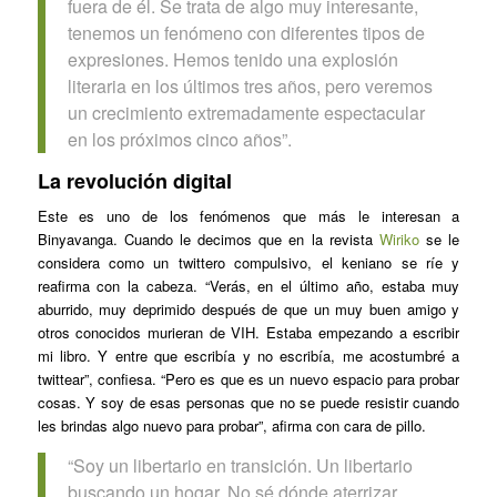
fuera de él. Se trata de algo muy interesante,
tenemos un fenómeno con diferentes tipos de
expresiones. Hemos tenido una explosión
literaria en los últimos tres años, pero veremos
un crecimiento extremadamente espectacular
en los próximos cinco años”.
La revolución digital
Este es uno de los fenómenos que más le interesan a
Binyavanga. Cuando le decimos que en la revista
Wiriko
se le
considera como un
twittero
compulsivo, el keniano se ríe y
reafirma con la cabeza. “Verás, en el último año, estaba muy
aburrido, muy deprimido después de que un muy buen amigo y
otros conocidos murieran de VIH. Estaba empezando a escribir
mi libro. Y entre que escribía y no escribía, me acostumbré a
twittear
”, confiesa. “Pero es que es un nuevo espacio para probar
cosas. Y soy de esas personas que no se puede resistir cuando
les brindas algo nuevo para probar”, afirma con cara de pillo.
“Soy un libertario en transición. Un libertario
buscando un hogar. No sé dónde aterrizar.