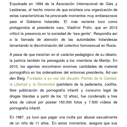
Expulsada en 1994 de la Asociación Internacional de Gais y
Lesbianas, el hecho mismo de que existiera una organización de
estas características ha provocado momentos muy embarazosos
para el Gobierno holandés. El más reciente tuvo como
protagonista al presidente ruso, Vladímir Putin, que en 2013
criticó la presencia en la sociedad de “esa gente”. Respondía así
a la llamada de atención de las autoridades holandesas
lamentando la discriminación del colectivo homosexual en Rusia.
A pesar de que insistían en el carácter pedagógico de su ideario,
la justicia también ha perseguido a los miembros de Martijn. En
2010, los agentes encontraron enormes cantidades de material
pornográfico en los ordenadores del entonces presidente, Ad van
den Berg.
Fundador a su vez del disuelto Partido de la Caridad,
la Libertad y la Diversidad
(partidario de la pederastia, zoofilia,
libre publicación de pornografía infantil y consumo legal de
drogas blandas a partir de los 12 años), fue condenado a tres
años de cárcel por poseer 150.000 fotos y 7.500 vídeos de
pornografía infantil.
En 1987, ya tuvo que pagar una multa por abusar sexualmente
de un niño de 11 años. En estos momentos, asegura que sus