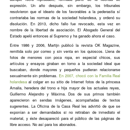
expresión. Un año después, sin embargo, los tribunales
resolvieron que el ideario de los favorables a la pederastia sí
contrariaba las normas de la sociedad holandesa, y ordenó su
disolución. En 2013, dicho fallo fue revocado, esta vez en
nombre de la libertad de asociación. El Abogado General del
Estado apeló entonces al Supremo y ha ganado ahora el caso.
Entre 1986 y 2006, Martijn publicó la revista
OK Magazine,
remitida solo por correo y sin venta en los quioscos. Llena de
fotos de menores con poca ropa, en especial chicos, sus
artículos y ensayos giraban en torno a la sociedad ideal que
buscaban, donde mayores y pequeños pudieran relacionarse
sexualmente sin problemas.
En 2007, chocó con la Familia Real
holandesa
al colgar en su sitio de Internet fotos de la princesa
Amalia, heredera del trono e hija mayor de los actuales reyes,
Guillermo Alejandro y Máxima. Dos de sus primos también
aparecieron en sendas imágenes, acompañadas de textos
sugerentes. La Oficina de la Casa Real les advirtió de que se
exponían a ser demandados si no retiraban de inmediato el
material, y éste desapareció para el público de las páginas de
libre acceso. No así para los abonados.