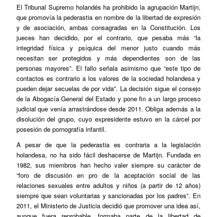
El Tribunal Supremo holandés ha prohibido la agrupación Martijn,
que promovía la pederastia en nombre de la libertad de expresión
y de asociación, ambas consagradas en la Constitución. Los
jueces han decidido, por el contrario, que pesaba más “la
integridad física y psíquica del menor justo cuando más
necesitan ser protegidos y más dependientes son de las
personas mayores”. El fallo señala asimismo que “este tipo de
contactos es contrario a los valores de la sociedad holandesa y
pueden dejar secuelas de por vida”. La decisión sigue el consejo
de la Abogacía General del Estado y pone fin a un largo proceso
judicial que venía arrastrándose desde 2011. Obliga además a la
disolución del grupo, cuyo expresidente estuvo en la cárcel por
posesión de pornografía infantil.
A pesar de que la pederastia es contraria a la legislación
holandesa, no ha sido fácil deshacerse de Martijn. Fundada en
1982, sus miembros han hecho valer siempre su carácter de
“foro de discusión en pro de la aceptación social de las
relaciones sexuales entre adultos y niños (a partir de 12 años)
siempre que sean voluntarias y sancionadas por los padres”. En
2011, el Ministerio de Justicia decidió que promover una idea así,
aunque fuera reprobable, formaba parte de la libertad de