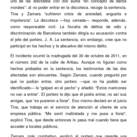
uno de las afectados con 300 euros “en concepto de daños
morales”: al no poder entrar en la discoteca, recoge la sentencia,
Tina y Zamara “sufrieron crisis de ansiedad, angustia e
impotencia”. La discoteca —hoy cerrada— responde, además,
como responsable civil. La fiscalía de delitos de odio y
discriminación de Barcelona también dirigía su acusación contra
el jefe del portero, J. A. La sentencia, sin embargo, cree que no
participó en los hechos y le absuelve del mismo delito.
El incidente ocurrió la madrugada del 30 de octubre de 2011, en
el número 242 de la calle de Aribau. Aunque no figuran como
hechos probados en la sentencia, los testimonios de las dos
afectadas son elocuentes. Según Zamara, cuando preguntó por
qué no podían entrar, otro portero —que no ha podido ser
identificado— le “golpeó en el pecho” y añadió: “Estos maricones
no van a entrar”. El portero le dijo que él podía entrar, no así sus
amigas, que “se pusieron a llorar”. Eso mismo declaró en el juicio
Tina, que trabaja en el servicio de atención al cliente de una
empresa pública. “Me sentí maltratada y me puse a llorar”,
explicó Tina, que desde entonces lo pasa mal cuando tiene que
acceder a locales públicos.
Zamara, más combativo, explicó al portero que preside una