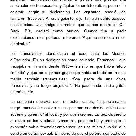
asociación de transexuales y “quiso tomar fotografías, pero no le
dejaron”, según su declaración. Los vigilantes, añadió, les
llamaron “travolos”. Al día siguiente, dijo, también sufrió ataques
de ansiedad. Una amiga de ambos que estaba dentro de Get
Back, Pía, declaró como testigo. Cuando fue a pedir
explicaciones a los porteros, reiteraron: “Aquí no se mezclan los
ambientes”.
Los transexuales denunciaron el caso ante los Mossos
d’Esquadra. En su declaración como acusado, Fernando —que
trabajaba en la sala desde 1983— insistió en que había “aforo
limitado” y que en el primer grupo que había entrado en la sala
“había también transexuales”. “Soy padre de una chica
transexual y no tengo prejuicios”. “No pasó nada, nadie gritó”,
reiteró el jefe.
La sentencia subraya que, en estos casos, “la problemática
surge” cuando “se coloca a una persona que decide quién tiene
acceso y quién no” al local, y por qué razones. La juez da crédito
al relato de las víctimas (verosímil, persistente) y cree que la
expresión sobre “mezclar ambientes” es una “clara alusión” a la
condición de transexual. El hecho de que el portero sea padre de