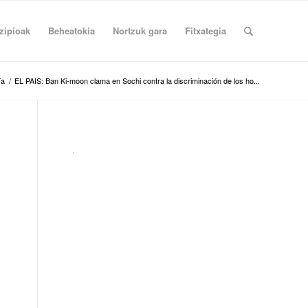
zipioak
Beheatokia
Nortzuk gara
Fitxategia
ía
/
EL PAIS: Ban Ki-moon clama en Sochi contra la discriminación de los ho...
.