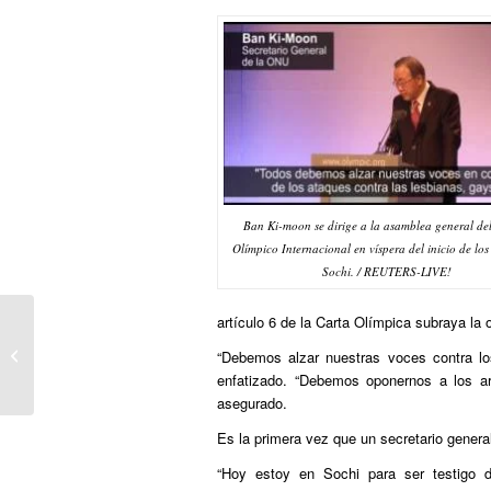
Ban Ki-moon se dirige a la asamblea general de
Olímpico Internacional en víspera del inicio de lo
Sochi. / REUTERS-LIVE!
artículo 6 de la Carta Olímpica subraya la 
EL CORREO: Google declara la
guerra a la homofobia olímpica de
“Debemos alzar nuestras voces contra los
Sochi
enfatizado. “Debemos oponernos a los arr
asegurado.
Es la primera vez que un secretario genera
“Hoy estoy en Sochi para ser testigo 