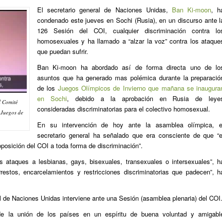
El secretario general de Naciones Unidas,
Ban Ki-moon
, h
condenado este jueves en Sochi (Rusia), en un discurso ante l
126 Sesión del COI, cualquier discriminación contra lo
homosexuales y ha llamado a “alzar la voz” contra los ataque
que puedan sufrir.
Ban Ki-moon ha abordado así de forma directa uno de lo
asuntos que ha generado mas polémica durante la preparació
de los
Juegos Olímpicos de Invierno que mañana se inaugura
en Sochi
, debido a la aprobación en Rusia de leye
l Comité
consideradas discriminatorias para el colectivo homosexual.
s Juegos de
En su intervención de hoy ante la asamblea olímpica, e
secretario general ha señalado que era consciente de que “e
oposición del COI a toda forma de discriminación”.
 ataques a lesbianas, gays, bisexuales, transexuales o intersexuales”, h
estos, encarcelamientos y restricciones discriminatorias que padecen”, h
l de Naciones Unidas interviene ante una Sesión (asamblea plenaria) del COI
de la unión de los países en un espíritu de buena voluntad y amigabl