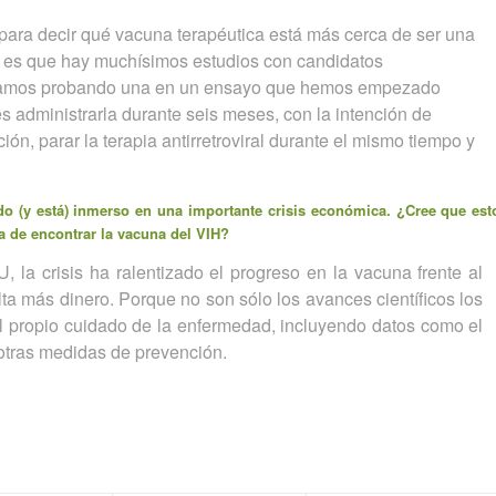
para decir qué vacuna terapéutica está más cerca de ser una
vo es que hay muchísimos estudios con candidatos
tamos probando una en un ensayo que hemos empezado
s administrarla durante seis meses, con la intención de
ión, parar la terapia antirretroviral durante el mismo tiempo y
.
o (y está) inmerso en una importante crisis económica. ¿Cree que est
ra de encontrar la vacuna del VIH?
 la crisis ha ralentizado el progreso en la vacuna frente al
ta más dinero. Porque no son sólo los avances científicos los
l propio cuidado de la enfermedad, incluyendo datos como el
y otras medidas de prevención.