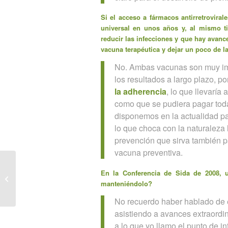
Si el acceso a fármacos antirretroviral
universal en unos años y, al mismo ti
reducir las infecciones y que hay avanc
vacuna terapéutica y dejar un poco de l
No. Ambas vacunas son muy imp
los resultados a largo plazo, p
la adherencia
, lo que llevaría 
como que se pudiera pagar toda
disponemos en la actualidad par
lo que choca con la naturaleza
prevención que sirva también p
vacuna preventiva.
EL PAIS: Homenaje a la transexual
En la Conferencia de Sida de 2008,
Sònia, asesinada en la Ciutadella en
manteniéndolo?
199...
No recuerdo haber hablado de e
asistiendo a avances extraordi
a lo que yo llamo el punto de in