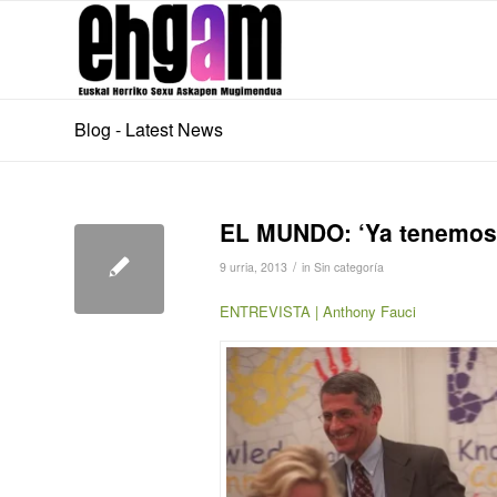
Blog - Latest News
EL MUNDO: ‘Ya tenemos l
/
9 urria, 2013
in
Sin categoría
ENTREVISTA | Anthony Fauci