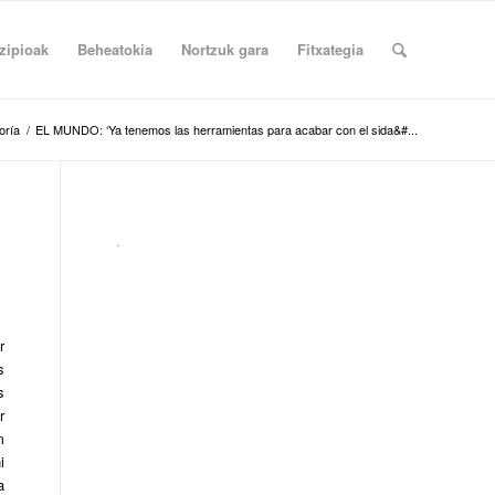
zipioak
Beheatokia
Nortzuk gara
Fitxategia
oría
/
EL MUNDO: ‘Ya tenemos las herramientas para acabar con el sida&#...
.
r
s
s
r
m
i
a