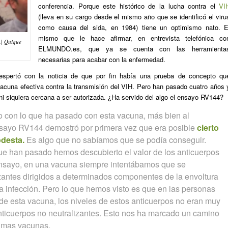
conferencia. Porque este histórico de la lucha contra el
VI
(lleva en su cargo desde el mismo año que se identificó el viru
como causa del sida, en 1984) tiene un optimismo nato. E
mismo que le hace afirmar, en entrevista telefónica co
.| Quique
ELMUNDO.es, que ya se cuenta con las herramienta
necesarias para acabar con la enfermedad.
spertó con la noticia de que por fin había una prueba de concepto qu
acuna efectiva contra la transmisión del VIH. Pero han pasado cuatro años 
i siquiera cercana a ser autorizada. ¿Ha servido del algo el ensayo RV144?
 con lo que ha pasado con esta vacuna, más bien al
 ensayo RV144 demostró por primera vez que era posible
cierto
odesta.
Es algo que no sabíamos que se podía conseguir.
e han pasado hemos descubierto el valor de los anticuerpos
 ensayo, en una vacuna siempre intentábamos que se
zantes dirigidos a determinados componentes de la envoltura
 la infección. Pero lo que hemos visto es que en las personas
 de esta vacuna, los niveles de estos anticuerpos no eran muy
anticuerpos no neutralizantes. Esto nos ha marcado un camino
ximas vacunas.