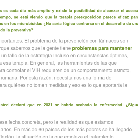
es es cada día más amplio y existe la posibilidad de alcanzar el acces
empo, se está viendo que la terapia preexposición parece eficaz par
es en los microbicidas ¿No sería lógico centrarse en el desarrollo de un
ado la preventiva?
ortantes. El problema de la prevención con fármacos son
orque sabemos que la gente tiene
problemas para mantener
a un fallo de la estrategia incluso en circunstancias óptimas,
 esa terapia. En general, las herramientas de las que
a controlar el VIH requieren de un comportamiento estricto,
 humana. Por esta razón, necesitamos una forma de
ara quiénes no tomen medidas y eso es lo que aportaría la
 usted
declaró
que en 2031 se habría acabado la enfermedad. ¿Sigu
sa fecha concreta, pero la realidad es que estamos
narios. En más de 60 países de los más pobres se ha llegado
flexión, la situación en la que empieza el tratamiento