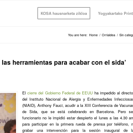
KOSA hausnarketa zikloa
Yogyakartako Print
You are here:
Home
/
Orrialdea
/
Sin categ
as herramientas para acabar con el sida’
El
cierre del Gobierno Federal de EEUU
ha impedido al directo
del Instituto Nacional de Alergia y Enfermedades Infecciosa
(NIAID), Anthony Fauci, acudir a la XIII Conferencia de Vacuna
de Sida, que se está celebrando en Barcelona. Pero se
funcionario no le impidió estar despierto el lunes a las 4.30 a
para participar en la primera rueda de prensa por teléfono, n
grabar una intervención para la sesión inaugural de l