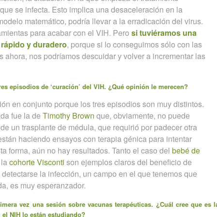
a que se infecta. Esto implica una desaceleración en la
odelo matemático, podría llevar a la erradicación del virus.
mientas para acabar con el VIH. Pero
si tuviéramos una
 rápido y duradero
, porque si lo conseguimos sólo con las
 ahora, nos podríamos descuidar y volver a incrementar las
res episodios de ‘curación’ del VIH. ¿Qué opinión le merecen?
ón en conjunto porque los tres episodios son muy distintos.
da fue la de
Timothy Brown
que, obviamente, no puede
de un trasplante de médula, que requirió por padecer otra
stán haciendo ensayos con terapia génica para intentar
sta forma, aún no hay resultados. Tanto el caso del
bebé de
 la
cohorte Visconti
son ejemplos claros del beneficio de
s detectarse la infección, un campo en el que tenemos que
uda, es muy esperanzador.
imera vez una sesión sobre vacunas terapéuticas. ¿Cuál cree que es l
 el NIH lo están estudiando?