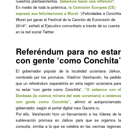
nuestros planteamientos.
Debemos hacer una reflexión
“.
En medio de toda la polémica,
la Comisión Europea (CE)
expresó sus felicitaciones a Wurst
: “¡Felicidades a Conchita
Wurst por ganar el Festival de la Canción de Eurovisión de
2014!”, señaló el Ejecutivo comunitario a través de su cuenta
en la red social Twitter.
Referéndum para no estar
con gente ‘como Conchita’
El gobernador popular de la localidad ucraniana Járkov,
nombrado por los prorrusos, Vladímir Varshavski, ha pedido
que un referéndum separatista en esta región ucraniana para
no estar “con gente como Conchita”.
“O estamos con el
Donbass (la cuenca minera del este ucraniano) o estamos
con gente como Conchita”
, afirmó el autoproclamado
gobernador, según el portal digital ruso
Gazeta.ru
.
Por ello, Varshavski hizo un llamamiento a los líderes de la
sublevación prorrusa en Járkov para que se organice la
consulta, similar a la que se celebra en las vecinas regiones