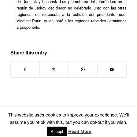
de Donetsk y Lugansk. Los promotores del referéndum en la
región de Járkov decidieron no celebrarlo junto con las otras
regiones, en respuesta a la petición del presidente ruso,
Vladimir Putin, quien instó a las regiones rebeldes ucranianas
a posponerlo.
Share this entry
This website uses cookies to improve your experience. We'll
assume you're ok with this, but you can opt-out if you wish.
© Copyright -
Euskal Herriko Gay-Les Askapen Mugimendua
-
powered by
Read More
Accept
Enfold WordPress Theme