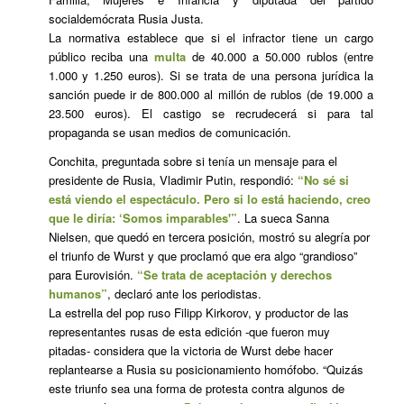
socialdemócrata Rusia Justa.
La normativa establece que si el infractor tiene un cargo
público reciba una
multa
de 40.000 a 50.000 rublos (entre
1.000 y 1.250 euros). Si se trata de una persona jurídica la
sanción puede ir de 800.000 al millón de rublos (de 19.000 a
23.500 euros). El castigo se recrudecerá si para tal
propaganda se usan medios de comunicación.
Conchita, preguntada sobre si tenía un mensaje para el
presidente de Rusia, Vladimir Putin, respondió:
“No sé si
está viendo el espectáculo. Pero si lo está haciendo, creo
que le diría: ‘Somos imparables'”
. La sueca Sanna
Nielsen, que quedó en tercera posición, mostró su alegría por
el triunfo de Wurst y que proclamó que era algo “grandioso”
para Eurovisión.
“Se trata de aceptación y derechos
humanos”
, declaró ante los periodistas.
La estrella del pop ruso Filipp Kirkorov, y productor de las
representantes rusas de esta edición -que fueron muy
pitadas- considera que la victoria de Wurst debe hacer
replantearse a Rusia su posicionamiento homófobo. “Quizás
este triunfo sea una forma de protesta contra algunos de