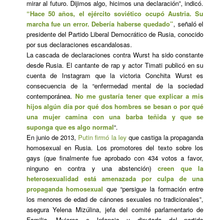
mirar al futuro. Dijimos algo, hicimos una declaración”, indicó.
“Hace 50 años, el ejército soviético ocupó Austria. Su
marcha fue un error. Debería haberse quedado”
, señaló el
presidente del Partido Liberal Democrático de Rusia, conocido
por sus declaraciones escandalosas.
La cascada de declaraciones contra Wurst ha sido constante
desde Rusia. El cantante de rap y actor Timati publicó en su
cuenta de Instagram que la victoria Conchita Wurst es
consecuencia de la “enfermedad mental de la sociedad
contemporánea.
No me gustaría tener que explicar a mis
hijos algún día por qué dos hombres se besan o por qué
una mujer camina con una barba teñida y que se
suponga que es algo normal
“.
En junio de 2013,
Putin firmó la ley
que castiga la propaganda
homosexual en Rusia. Los promotores del texto sobre los
gays (que finalmente fue aprobado con 434 votos a favor,
ninguno en contra y una abstención)
creen que la
heterosexualidad está amenazada por culpa de una
propaganda homosexual
que “persigue la formación entre
los menores de edad de cánones sexuales no tradicionales”,
asegura Yelena Mizúlina, jefa del comité parlamentario de
Familia, Mujeres e Infancia y diputada del partido