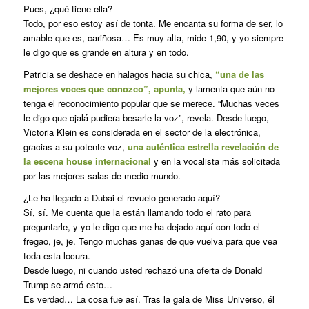
Pues, ¿qué tiene ella?
Todo, por eso estoy así de tonta. Me encanta su forma de ser, lo
amable que es, cariñosa… Es muy alta, mide 1,90, y yo siempre
le digo que es grande en altura y en todo.
Patricia se deshace en halagos hacia su chica,
“una de las
mejores voces que conozco”, apunta,
y lamenta que aún no
tenga el reconocimiento popular que se merece. “Muchas veces
le digo que ojalá pudiera besarle la voz”, revela. Desde luego,
Victoria Klein es considerada en el sector de la electrónica,
gracias a su potente voz,
una auténtica estrella revelación de
la escena house internacional
y en la vocalista más solicitada
por las mejores salas de medio mundo.
¿Le ha llegado a Dubai el revuelo generado aquí?
Sí, sí. Me cuenta que la están llamando todo el rato para
preguntarle, y yo le digo que me ha dejado aquí con todo el
fregao, je, je. Tengo muchas ganas de que vuelva para que vea
toda esta locura.
Desde luego, ni cuando usted rechazó una oferta de Donald
Trump se armó esto…
Es verdad… La cosa fue así. Tras la gala de Miss Universo, él