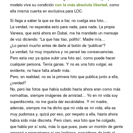
modelo vive su condición
con la más absoluta libertad,
como
ella misma cuenta en exclusiva para LOC.
Si llega a saber la que se iba a liar, no cuelga esa foto…
La verdad, no esperaba esto para nada, para nada. La propia
Vanesa, que está ahora en Dubai, me ha mandado un mensaje
de voz diciendo: “La que has liao, pollito”. Madre mía…
¿Lo pensó mucho antes de darle al botón de “publicar”?
La verdad, fui muy impulsiva y no pensé las consecuencias.
Pero esta vez ya quise subir una foto así, como puede hacer
cualquier persona. Tenía ganas. Y no es una foto vulgar, es
evidente, no hace falta añadir más.
Pero, en realidad, no es la primera foto que publica junto a ella,
¿verdad?
No, pero las fotos que había subido hasta ahora eran como más
normalitas, siempre imágenes de amistad… Yo en mi vida soy
superdiscreta, no me gusta dar escándalos. Y mi madre,
además, siempre me ha dicho que mi vida es mi vida; ella es
muy pudorosa y, quizá por eso, por respeto a ella, hasta ahora
había sido más discreta. Pero claro, esa foto que he colgado,
que habla por sí sola, más lo que puse, pues un montón de gente
empezó a preguntarme si era lesbiana, seguidores de todo el