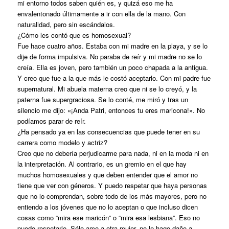
mi entorno todos saben quién es, y quizá eso me ha
envalentonado últimamente a ir con ella de la mano. Con
naturalidad, pero sin escándalos.
¿Cómo les contó que es homosexual?
Fue hace cuatro años. Estaba con mi madre en la playa, y se lo
dije de forma impulsiva. No paraba de reír y mi madre no se lo
creía. Ella es joven, pero también un poco chapada a la antigua.
Y creo que fue a la que más le costó aceptarlo. Con mi padre fue
supernatural. Mi abuela materna creo que ni se lo creyó, y la
paterna fue supergraciosa. Se lo conté, me miró y tras un
silencio me dijo: «¡Anda Patri, entonces tu eres maricona!». No
podíamos parar de reír.
¿Ha pensado ya en las consecuencias que puede tener en su
carrera como modelo y actriz?
Creo que no debería perjudicarme para nada, ni en la moda ni en
la interpretación. Al contrario, es un gremio en el que hay
muchos homosexuales y que deben entender que el amor no
tiene que ver con géneros. Y puedo respetar que haya personas
que no lo comprendan, sobre todo de los más mayores, pero no
entiendo a los jóvenes que no lo aceptan o que incluso dicen
cosas como “mira ese maricón” o “mira esa lesbiana”. Eso no
puedo respetarlo. Sólo amo a otra mujer, no le hago daño a