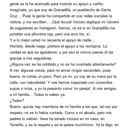
gente se la ha acercado para mostrar su apoyo y cariño.
Imagínate, yo que soy de Granadilla, un pueblecito de Santa
Cruz… Pues la gente ha compartido en sus redes sociales la
noticia, y me escriben… ¡Qué locura! Incluso dupliqué mi número
de seguidores en Instagram. Vamos, no sé si en Granadilla me
pondrán una alfombra roja, pero una arco iris, sí.
Y a lo mejor usted no necesita el apoyo de nadie…
Hombre, desde luego, prefiero el apoyo a los rechazos. La
verdad es que se agradecen, y por eso el mismo jueves di las
gracias a mis seguidores.
¿Alguna vez se ha cohibido y no se ha mostrado abiertamente?
A ver, algunas veces, para no armar ningún escándalo, pues
bueno, te cortas un poco. Pero ya no, yo voy de su mano por la
calle, con naturalidad. Y nos hemos tropezado con conocidos
suyos o míos, y yo la presento como “mi pareja”. A mis amigos,
a mi familia… Todos lo saben ya.
¿Todos?
Bueno, quizás hay miembros de mi familia a los que, tal vez por
respeto, no se lo había contado. Como a mi abuelo, pero mis
padres lo sabían. Vane ha estado incluso en mi casa, en
Tenerife, y se la respeta y se la quiere muchísimo. Ya te digo, en