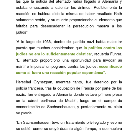
las que la noticia del atentado había llegado a Alemania y
estaba empezando a calentar los ánimos. Posiblemente la
reacción no hubiera sido la misma de haber resultado Rath
solamente herido, y su muerte proporcionaba el elemento que
faltaba para desencadenar la persecución masiva a los
judíos”.
“A lo largo de 1938, dentro del partido nazi había malestar
puesto que muchos consideraban que
la política contra los
judíos no era lo suficientemente drástica
“, recuerda Fuhrer.
“El atentado proporcionó una oportunidad para invocar un
mártir e impulsar un pogramo contra los judíos,
escenificado
como si fuera una reacción popular espontánea”.
Herschel Grynszpan, mientras tanto, fue detenido por la
policía francesa, tras la ocupación de Francia por parte de los
nazis, fue entregado a Alemania donde estuvo primero preso
en la cárcel berlinesa de Moabit, luego en el campo de
concentración de Sachsenhausen, y posteriormente su pista
se pierde.
“En Sachsenhausen tuvo un tratamiento privilegiado y eso no
se debió, como se creyó durante algún tiempo, a que hubiera