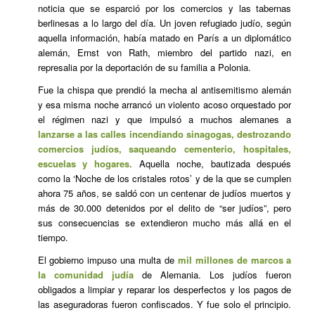
noticia que se esparció por los comercios y las tabernas
berlinesas a lo largo del día. Un joven refugiado judío, según
aquella información, había matado en París a un diplomático
alemán, Ernst von Rath, miembro del partido nazi, en
represalia por la deportación de su familia a Polonia.
Fue la chispa que prendió la mecha al antisemitismo alemán
y esa misma noche arrancó un violento acoso orquestado por
el régimen nazi y que impulsó a muchos alemanes a
lanzarse a las calles incendiando sinagogas, destrozando
comercios judíos, saqueando cementerio, hospitales,
escuelas y hogares
. Aquella noche, bautizada después
como la ‘Noche de los cristales rotos’ y de la que se cumplen
ahora 75 años, se saldó con un centenar de judíos muertos y
más de 30.000 detenidos por el delito de “ser judíos”, pero
sus consecuencias se extendieron mucho más allá en el
tiempo.
El gobierno impuso una multa de
mil millones de marcos a
la comunidad judía
de Alemania. Los judíos fueron
obligados a limpiar y reparar los desperfectos y los pagos de
las aseguradoras fueron confiscados. Y fue solo el principio.