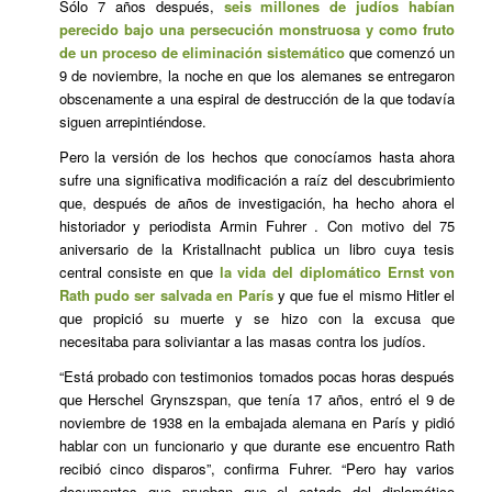
Sólo 7 años después,
seis millones de judíos habían
perecido bajo una
persecución monstruosa
y como fruto
de un proceso de eliminación sistemático
que comenzó un
9 de noviembre, la noche en que los alemanes se entregaron
obscenamente a una espiral de destrucción de la que todavía
siguen arrepintiéndose.
Pero la versión de los hechos que conocíamos hasta ahora
sufre una significativa modificación a raíz del descubrimiento
que, después de años de investigación, ha hecho ahora el
historiador y periodista Armin Fuhrer . Con motivo del 75
aniversario de la Kristallnacht publica un libro cuya tesis
central consiste en que
la vida del diplomático Ernst von
Rath pudo ser salvada en París
y que fue el mismo Hitler el
que propició su muerte y se hizo con la excusa que
necesitaba para soliviantar a las masas contra los judíos.
“Está probado con testimonios tomados pocas horas después
que Herschel Grynszspan, que tenía 17 años, entró el 9 de
noviembre de 1938 en la embajada alemana en París y pidió
hablar con un funcionario y que durante ese encuentro Rath
recibió cinco disparos”, confirma Fuhrer. “Pero hay varios
documentos que prueban que el estado del diplomático