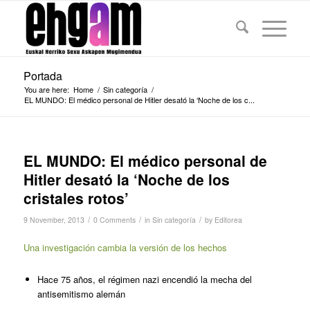
Portada
You are here:
Home
/
Sin categoría
/
EL MUNDO: El médico personal de Hitler desató la ‘Noche de los c...
EL MUNDO: El médico personal de
Hitler desató la ‘Noche de los
cristales rotos’
/
/
/
9 November, 2013
0 Comments
in
Sin categoría
by
Editorea
Una investigación cambia la versión de los hechos
Hace 75 años, el régimen nazi encendió la mecha del
antisemitismo alemán