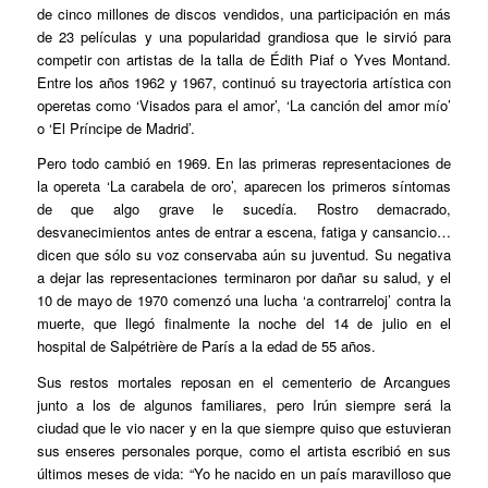
de cinco millones de discos vendidos, una participación en más
de 23 películas y una popularidad grandiosa que le sirvió para
competir con artistas de la talla de Édith Piaf o Yves Montand.
Entre los años 1962 y 1967, continuó su trayectoria artística con
operetas como ‘Visados para el amor’, ‘La canción del amor mío’
o ‘El Príncipe de Madrid’.
Pero todo cambió en 1969. En las primeras representaciones de
la opereta ‘La carabela de oro’, aparecen los primeros síntomas
de que algo grave le sucedía. Rostro demacrado,
desvanecimientos antes de entrar a escena, fatiga y cansancio…
dicen que sólo su voz conservaba aún su juventud. Su negativa
a dejar las representaciones terminaron por dañar su salud, y el
10 de mayo de 1970 comenzó una lucha ‘a contrarreloj’ contra la
muerte, que llegó finalmente la noche del 14 de julio en el
hospital de Salpétrière de París a la edad de 55 años.
Sus restos mortales reposan en el cementerio de Arcangues
junto a los de algunos familiares, pero Irún siempre será la
ciudad que le vio nacer y en la que siempre quiso que estuvieran
sus enseres personales porque, como el artista escribió en sus
últimos meses de vida: “Yo he nacido en un país maravilloso que