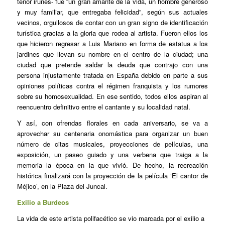
tenor irunés- fue “un gran amante de la vida, un hombre generoso
y muy familiar, que entregaba felicidad”, según sus actuales
vecinos, orgullosos de contar con un gran signo de identificación
turística gracias a la gloria que rodea al artista. Fueron ellos los
que hicieron regresar a Luis Mariano en forma de estatua a los
jardines que llevan su nombre en el centro de la ciudad; una
ciudad que pretende saldar la deuda que contrajo con una
persona injustamente tratada en España debido en parte a sus
opiniones políticas contra el régimen franquista y los rumores
sobre su homosexualidad. En ese sentido, todos ellos aspiran al
reencuentro definitivo entre el cantante y su localidad natal.
Y así, con ofrendas florales en cada aniversario, se va a
aprovechar su centenaria onomástica para organizar un buen
número de citas musicales, proyecciones de películas, una
exposición, un paseo guiado y una verbena que traiga a la
memoria la época en la que vivió. De hecho, la recreación
histórica finalizará con la proyección de la película ‘El cantor de
Méjico’, en la Plaza del Juncal.
Exilio a Burdeos
La vida de este artista polifacético se vio marcada por el exilio a