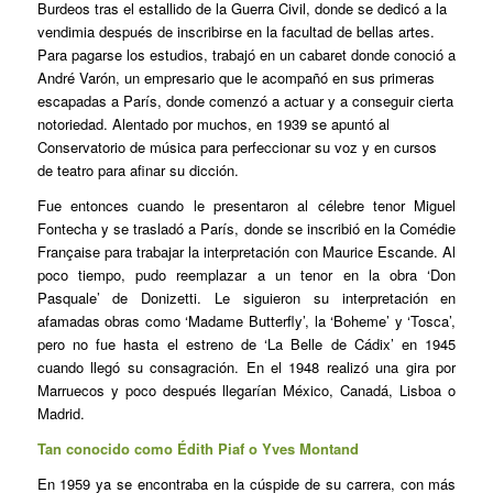
Burdeos tras el estallido de la Guerra Civil, donde se dedicó a la
vendimia después de inscribirse en la facultad de bellas artes.
Para pagarse los estudios, trabajó en un cabaret donde conoció a
André Varón, un empresario que le acompañó en sus primeras
escapadas a París, donde comenzó a actuar y a conseguir cierta
notoriedad. Alentado por muchos, en 1939 se apuntó al
Conservatorio de música para perfeccionar su voz y en cursos
de teatro para afinar su dicción.
Fue entonces cuando le presentaron al célebre tenor Miguel
Fontecha y se trasladó a París, donde se inscribió en la Comédie
Française para trabajar la interpretación con Maurice Escande. Al
poco tiempo, pudo reemplazar a un tenor en la obra ‘Don
Pasquale’ de Donizetti. Le siguieron su interpretación en
afamadas obras como ‘Madame Butterfly’, la ‘Boheme’ y ‘Tosca’,
pero no fue hasta el estreno de ‘La Belle de Cádix’ en 1945
cuando llegó su consagración. En el 1948 realizó una gira por
Marruecos y poco después llegarían México, Canadá, Lisboa o
Madrid.
Tan conocido como Édith Piaf o Yves Montand
En 1959 ya se encontraba en la cúspide de su carrera, con más