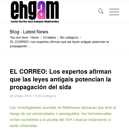
Blog - Latest News
You are here:
Home
/
Orrialdea
/
Sin categoría
/
EL CORREO: Los expertos afirman que las leyes antigais potencian la
propagación ...
EL CORREO: Los expertos afirman
que las leyes antigais potencian la
propagación del sida
/
22 uztaila, 2014
in
Sin categoría
Los investigadores reunidos en Melbourne destacan que ante el
riesgo de ser encarcelados o perseguidos, los homosexuales
evitan someterse a la prueba del VIH o buscar tratamiento si
están infectadas