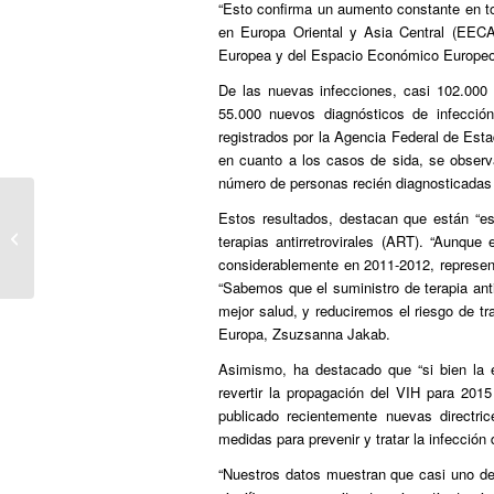
“Esto confirma un aumento constante en to
en Europa Oriental y Asia Central (EEC
Europea y del Espacio Económico Europeo
De las nuevas infecciones, casi 102.000
55.000 nuevos diagnósticos de infecci
registrados por la Agencia Federal de Esta
en cuanto a los casos de sida, se obser
número de personas recién diagnosticadas 
Estos resultados, destacan que están “es
Aitor Saraiba presenta el libro “Nada
terapias antirretrovirales (ART). “Aunque
más importa” el sábado 30...
considerablemente en 2011-2012, represen
“Sabemos que el suministro de terapia anti
mejor salud, y reduciremos el riesgo de tr
Europa, Zsuzsanna Jakab.
Asimismo, ha destacado que “si bien la 
revertir la propagación del VIH para 20
publicado recientemente nuevas directri
medidas para prevenir y tratar la infección 
“Nuestros datos muestran que casi uno de