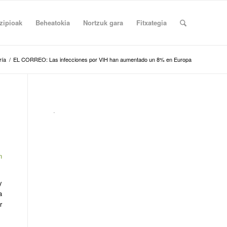
zipioak
Beheatokia
Nortzuk gara
Fitxategia
ría
/
EL CORREO: Las infecciones por VIH han aumentado un 8% en Europa
.
n
y
a
r