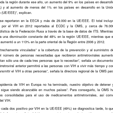
da la región durante ese año, un aumento del 9% en los países en desarroll
A) y al aumento de menos del 1% en los países en desarrollo en la Unió
 (UE/EEE)”, explican.
 se reportaron en la EECA y más de 29.000 en la UE/EEE. El total incluy
ón por el VIH en 2012 reportados al ECDC y la OMS, y cerca de 76.00
dística de la Federación Rusa a través de la base de datos de ITS. Mientras
va una disminución constante del 48% en la región UE/EEE, mientras que e
aumentó a un 113% en la parte oriental de la Región entre 2006 y 2012.
trechamente vinculados” a la cobertura de la prevención y al suministro d
 el número de personas necesitadas que recibieron antirretrovirales aument
tan sólo una de cada tres personas que lo necesitan”, señala un documento
rretroviral anterior permitirá a las personas con VIH a vivir más tiempo y co
ansmitir el VIH a otras personas”, señala la directora regional de la OMS par
epidemia de VIH en Europa no ha terminado, nuestro objetivo de detener 
15 sigue siendo alcanzable en muchos países”. Para conseguirlo, la OMS h
ces consolidadas para el uso de medicamentos antirretrovirales, así com
del VIH.
 cada dos positivo por VIH en la UE/EEE (49%) se diagnostica tarde, lo qu