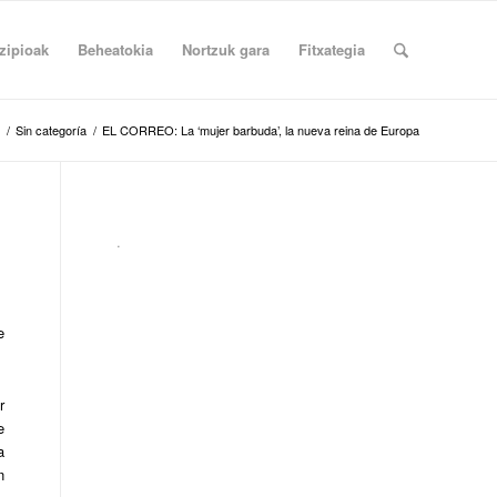
zipioak
Beheatokia
Nortzuk gara
Fitxategia
/
Sin categoría
/
EL CORREO: La ‘mujer barbuda’, la nueva reina de Europa
.
e
r
e
a
n