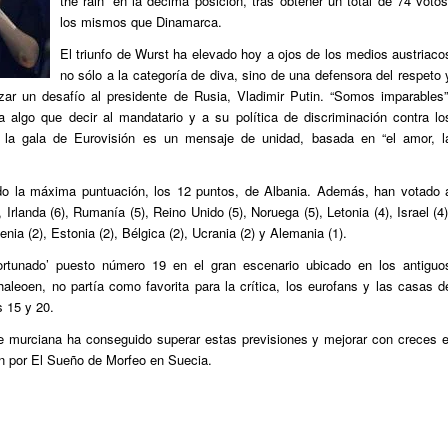
the rain’ en la décima posición, tras obtener un total de 74 votos
los mismos que Dinamarca.
El triunfo de Wurst ha elevado hoy a ojos de los medios austriaco
no sólo a la categoría de diva, sino de una defensora del respeto 
nzar un desafío al presidente de Rusia, Vladimir Putin. “Somos imparables”
a algo que decir al mandatario y a su política de discriminación contra lo
la gala de Eurovisión es un mensaje de unidad, basada en “el amor, l
ido la máxima puntuación, los 12 puntos, de Albania. Además, han votado 
Irlanda (6), Rumanía (5), Reino Unido (5), Noruega (5), Letonia (4), Israel (4)
enia (2), Estonia (2), Bélgica (2), Ucrania (2) y Alemania (1).
ortunado’ puesto número 19 en el gran escenario ubicado en los antiguo
aleoen, no partía como favorita para la crítica, los eurofans y las casas d
s 15 y 20.
te murciana ha conseguido superar estas previsiones y mejorar con creces e
n por El Sueño de Morfeo en Suecia.