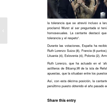
la tolerancia que se atrevió incluso a la
proclamó Wurst al ser preguntada si tení
DEIA: La propuesta transgresora de
homosexuales. La cantante destacó que 
Austria gana Eurovisión
tolerancia y el respeto”.
Durante las votaciones, España ha recib
Ruth Lorenzo Suiza (8), Francia (6 puntos), 
Lituania (4), Eslovenia (4), Polonia (2), Arm
Ruth Lorenzo, que ha actuado en el ‘af
astilleros de B&amp;W de la isla de Refsh
apuestas, que la situaban entre los puesto
Así, con esta décima posición, la cantan
penúltimo puesto obtenido el año pasado e
Share this entry