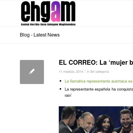
Blog - Latest News
EL CORREO: La ‘mujer ba
/
11 maiatza, 2014
in
Sin categoría
La llamativa representante austriaca se 
La representante española ha conquista
rain’