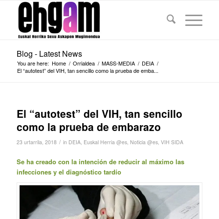
Blog - Latest News
You are here:
Home
/
Orrialdea
/
MASS-MEDIA
/
DEIA
/
El “autotest” del VIH, tan sencillo como la prueba de emba...
El “autotest” del VIH, tan sencillo
como la prueba de embarazo
/
23 urtarrila, 2018
in
DEIA
,
Euskal Herria @es
,
Noticia @es
,
VIH SIDA
Se ha creado con la intención de reducir al máximo las
infecciones y el diagnóstico tardío