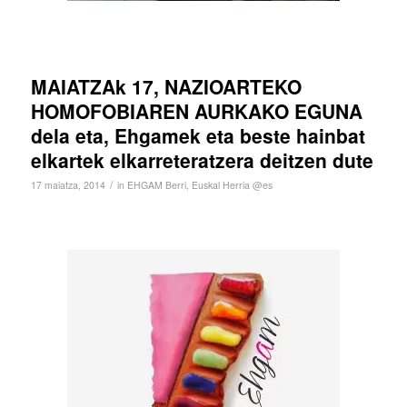
MAIATZAk 17, NAZIOARTEKO
HOMOFOBIAREN AURKAKO EGUNA
dela eta, Ehgamek eta beste hainbat
elkartek elkarreteratzera deitzen dute
/
17 maiatza, 2014
in
EHGAM Berri
,
Euskal Herria @es