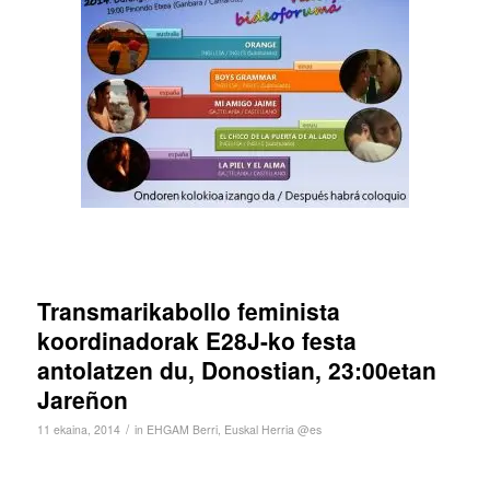
Transmarikabollo feminista
koordinadorak E28J-ko festa
antolatzen du, Donostian, 23:00etan
Jareñon
/
11 ekaina, 2014
in
EHGAM Berri
,
Euskal Herria @es