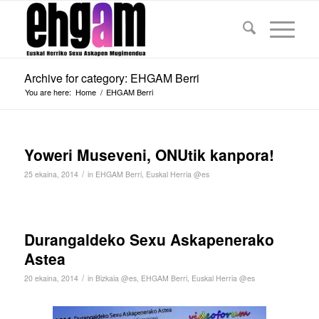
Archive for category: EHGAM Berri
You are here:
Home
/
EHGAM Berri
Yoweri Museveni, ONUtik kanpora!
/
25 ekaina, 2014
in
EHGAM Berri
,
Euskal Herria @es
Durangaldeko Sexu Askapenerako
Astea
/
20 ekaina, 2014
in
Bizkaia @es
,
EHGAM Berri
,
Euskal Herria @es