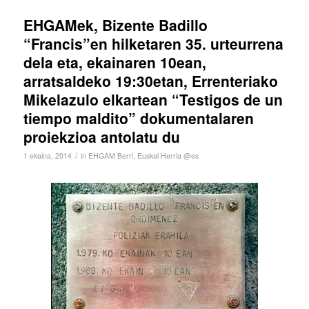
EHGAMek, Bizente Badillo
“Francis”en hilketaren 35. urteurrena
dela eta, ekainaren 10ean,
arratsaldeko 19:30etan, Errenteriako
Mikelazulo elkartean “Testigos de un
tiempo maldito” dokumentalaren
proiekzioa antolatu du
/
1 ekaina, 2014
in
EHGAM Berri
,
Euskal Herria @es