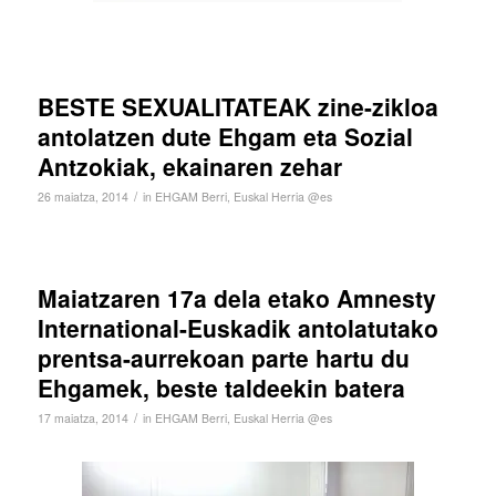
BESTE SEXUALITATEAK zine-zikloa
antolatzen dute Ehgam eta Sozial
Antzokiak, ekainaren zehar
/
26 maiatza, 2014
in
EHGAM Berri
,
Euskal Herria @es
Maiatzaren 17a dela etako Amnesty
International-Euskadik antolatutako
prentsa-aurrekoan parte hartu du
Ehgamek, beste taldeekin batera
/
17 maiatza, 2014
in
EHGAM Berri
,
Euskal Herria @es