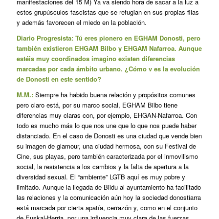
manifestaciones del 15 M) Ya va siendo hora de sacar a la luz a
estos grupúsculos fascistas que se refugian en sus propias filas
y además favorecen el miedo en la población.
Diario Progresista: Tú eres pionero en EGHAM Donosti, pero
también existieron EHGAM Bilbo y EHGAM Nafarroa. Aunque
estéis muy coordinados imagino existen diferencias
marcadas por cada ámbito urbano. ¿Cómo v es la evolución
de Donosti en este sentido?
M.M.:
Siempre ha habido buena relación y propósitos comunes
pero claro está, por su marco social, EGHAM Bilbo tiene
diferencias muy claras con, por ejemplo, EHGAN-Nafarroa. Con
todo es mucho más lo que nos une que lo que nos puede haber
distanciado. En el caso de Donosti es una ciudad que vende bien
su imagen de glamour, una ciudad hermosa, con su Festival de
Cine, sus playas, pero también caracterizada por el inmovilismo
social, la resistencia a los cambios y la falta de apertura a la
diversidad sexual. El “ambiente” LGTB aquí es muy pobre y
limitado. Aunque la llegada de Bildu al ayuntamiento ha facilitado
las relaciones y la comunicación aún hoy la sociedad donostiarra
está marcada por cierta apatía, cerrazón y, como en el conjunto
de Euskal-Herria, por una influencia muy clara de las fuerzas