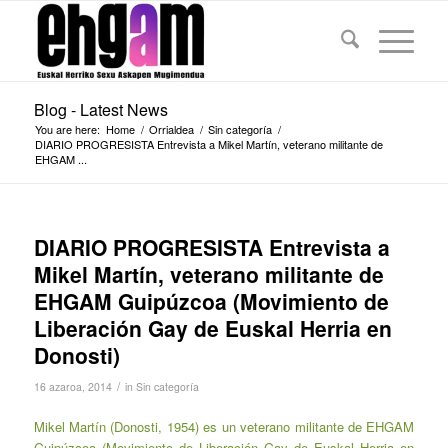
Blog - Latest News
You are here:
Home
/
Orrialdea
/
Sin categoría
/
DIARIO PROGRESISTA Entrevista a Mikel Martín, veterano militante de
EHGAM ...
DIARIO PROGRESISTA Entrevista a
Mikel Martín, veterano militante de
EHGAM Guipúzcoa (Movimiento de
Liberación Gay de Euskal Herria en
Donosti)
/
16 azaroa, 2014
in
Sin categoría
Mikel Martín (Donosti, 1954) es un veterano militante de EHGAM
Guipúzcoa (Movimiento de Liberación Gay de Euskal Herria en