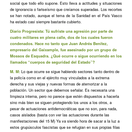
social que todo ello supone. Esto lleva a actitudes y situaciones
de ignorancia o fariseísmo que creíamos superadas. Los recortes
se han notado, aunque el tema de la Sanidad en el País Vasco
ha estado casi siempre bastante cubierto.
Diario Progresista: Tú sufriste una agresión por parte de
cuatro militares en plena calle, dos de los cuales fueron
condenados. Hace no tanto que Juan Andrés Benítez,
empresario del Gaixample, fue asesinado por un grupo de
Mossos de Esquadra. ¿Qué ocurre o sigue ocurriendo en los
llamados “cuerpos de seguridad del Estado”?
M. M:
Lo que ocurre se sigue habiendo sectores tanto dentro de
la policía como en el ejército muy vinculados a la extrema
derecha y sus viejas y nuevas formas de atemorizar a la
población. Un sector que debemos señalar. Es necesaria una
limpieza interna, pero no parece que estén dispuestos a hacerla
sino más bien se siguen protegiendo los unos a los otros, a
pesar de actuaciones antidemocráticas que no son, para nada,
casos aislados (basta con ver las actuaciones durante las
manifestaciones del 15 M) Ya va siendo hora de sacar a la luz a
estos grupúsculos fascistas que se refugian en sus propias filas