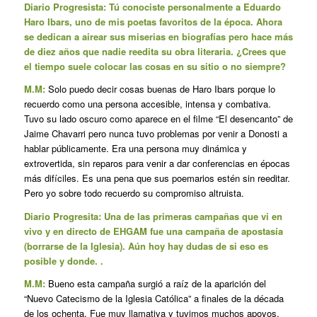
Diario Progresista: Tú conociste personalmente a Eduardo
Haro Ibars, uno de mis poetas favoritos de la época. Ahora
se dedican a airear sus miserias en biografías pero hace más
de diez años que nadie reedita su obra literaria. ¿Crees que
el tiempo suele colocar las cosas en su sitio o no siempre?
M.M:
Solo puedo decir cosas buenas de Haro Ibars porque lo
recuerdo como una persona accesible, intensa y combativa.
Tuvo su lado oscuro como aparece en el filme “El desencanto” de
Jaime Chavarri pero nunca tuvo problemas por venir a Donosti a
hablar públicamente. Era una persona muy dinámica y
extrovertida, sin reparos para venir a dar conferencias en épocas
más difíciles. Es una pena que sus poemarios estén sin reeditar.
Pero yo sobre todo recuerdo su compromiso altruista.
Diario Progresita: Una de las primeras campañas que vi en
vivo y en directo de EHGAM fue una campaña de apostasía
(borrarse de la Iglesia). Aún hoy hay dudas de si eso es
posible y donde. .
M.M:
Bueno esta campaña surgió a raíz de la aparición del
“Nuevo Catecismo de la Iglesia Católica” a finales de la década
de los ochenta. Fue muy llamativa y tuvimos muchos apoyos.