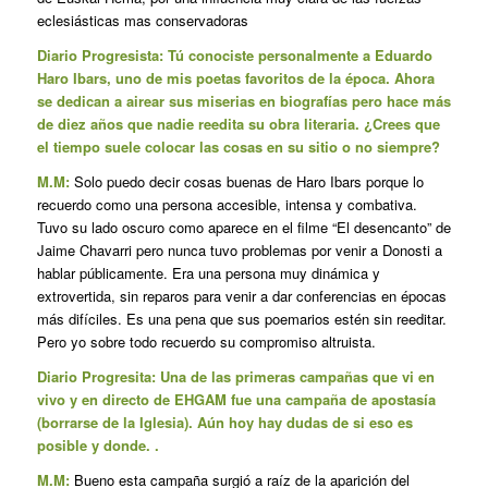
eclesiásticas mas conservadoras
Diario Progresista: Tú conociste personalmente a Eduardo
Haro Ibars, uno de mis poetas favoritos de la época. Ahora
se dedican a airear sus miserias en biografías pero hace más
de diez años que nadie reedita su obra literaria. ¿Crees que
el tiempo suele colocar las cosas en su sitio o no siempre?
M.M:
Solo puedo decir cosas buenas de Haro Ibars porque lo
recuerdo como una persona accesible, intensa y combativa.
Tuvo su lado oscuro como aparece en el filme “El desencanto” de
Jaime Chavarri pero nunca tuvo problemas por venir a Donosti a
hablar públicamente. Era una persona muy dinámica y
extrovertida, sin reparos para venir a dar conferencias en épocas
más difíciles. Es una pena que sus poemarios estén sin reeditar.
Pero yo sobre todo recuerdo su compromiso altruista.
Diario Progresita: Una de las primeras campañas que vi en
vivo y en directo de EHGAM fue una campaña de apostasía
(borrarse de la Iglesia). Aún hoy hay dudas de si eso es
posible y donde. .
M.M:
Bueno esta campaña surgió a raíz de la aparición del