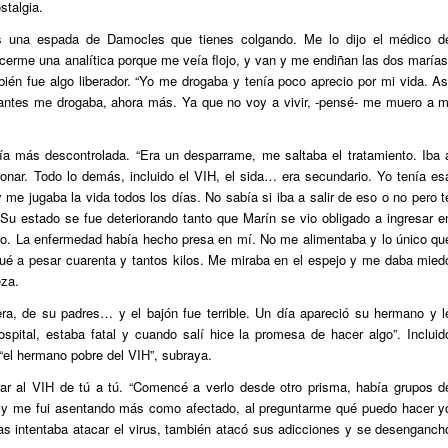
stalgia.
s una espada de Damocles que tienes colgando. Me lo dijo el médico d
acerme una analítica porque me veía flojo, y van y me endiñan las dos
marías
bién fue algo liberador. “Yo me drogaba y tenía poco aprecio por mi vida. As
 antes me drogaba, ahora más. Ya que no voy a vivir, -pensé- me muero a m
ía más descontrolada. “Era un desparrame, me saltaba el tratamiento. Iba 
onar. Todo lo demás, incluido el VIH, el sida… era secundario. Yo tenía es
me jugaba la vida todos los días. No sabía si iba a salir de eso o no pero t
Su estado se fue deteriorando tanto que Marín se vio obligado a ingresar e
to. La enfermedad había hecho presa en mí. No me alimentaba y lo único qu
gué a pesar cuarenta y tantos kilos. Me miraba en el espejo y me daba mied
eza.
a, de su padres… y el bajón fue terrible. Un día apareció su hermano y l
ospital, estaba fatal y cuando salí hice la promesa de hacer algo”. Incluid
“el hermano pobre del VIH”, subraya.
ar al VIH de tú a tú. “Comencé a verlo desde otro prisma, había grupos d
y me fui asentando más como afectado, al preguntarme qué puedo hacer y
ras intentaba atacar el virus, también atacó sus adicciones y se desenganch