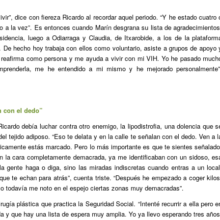
ir”, dice con fiereza Ricardo al recordar aquel periodo. “Y he estado cuatro 
o a la vez”. Es entonces cuando Marín desgrana su lista de agradecimientos
sidencia, luego a Odiarraga y Claudia, de Itxarobide, a los de la plataform
a. De hecho hoy trabaja con ellos como voluntario, asiste a grupos de apoyo 
e reafirma como persona y me ayuda a vivir con mi VIH. Yo he pasado much
mprenderla, me he entendido a mi mismo y he mejorado personalmente”
an con el dedo”
icardo debía luchar contra otro enemigo, la lipodistrofia, una dolencia que s
el tejido adiposo. “Eso te delata y en la calle te señalan con el dedo. Ven a l
ticamente estás marcado. Pero lo más importante es que te sientes señalado
n la cara completamente demacrada, ya me identificaban con un
sidoso
, es
a gente haga o diga, sino las miradas indiscretas cuando entras a un local
que te echan para atrás”, cuenta triste. “Después he empezado a coger kilos
 yo todavía me noto en el espejo ciertas zonas muy demacradas”.
irugía plástica que practica la Seguridad Social. “Intenté recurrir a ella pero e
da y que hay una lista de espera muy amplia. Yo ya llevo esperando tres años