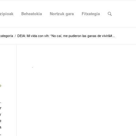
zipioak
Beheatokia
Nortzuk gara
Fitxategia
categoría
/
DEIA: Mi vida con vih: “No caí, me pudieron las ganas de vivir&#...
.
e
.
r
y
e
a
s
,