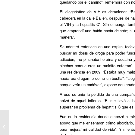
quedando por el camino”, rememora con no
El diagnóstico de VIH es demoledor. “E
cabecera en la calle Bailén, después de h
el VIH y la hepatitis C”. Sin embargo, tam
que emprendí una huida hacia delante; si
manera”.
Se adentró entonces en una espiral todav
buscar mi dosis de droga para poder funci
adicción, me pinchaba heroína y cocaína y 
pinchas porque eres un maldito enfermo”. 
una residencia en 2009. “Estaba muy mali
hacía era drogarme como un bestia”. “Lle
porque veía un cadáver”, expone con crud
A eso se unió la pérdida de una compañer
salvó de aquel infierno. “El me llevó al h
superar su problema de hepatitis C que es 
Fue en la residencia donde empezó a mir
apoyo que me enseñaron cómo abordarlo, 
DEIA: Menores transexuales : “No
para mejorar mi calidad de vida”. Y mient
me digas mi rey, que soy tu princes...