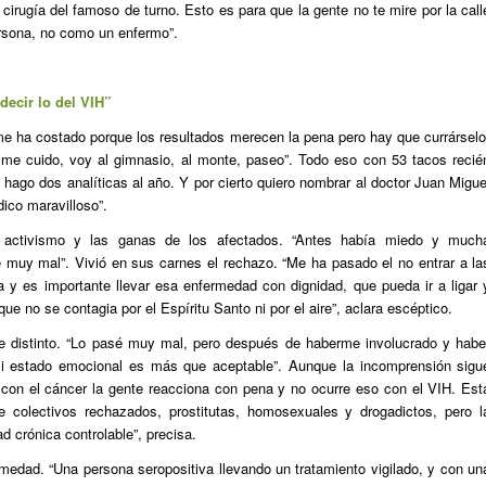
cirugía del famoso de turno. Esto es para que la gente no te mire por la call
rsona, no como un enfermo”.
decir lo del VIH”
e ha costado porque los resultados merecen la pena pero hay que currárselo
me cuido, voy al gimnasio, al monte, paseo”. Todo eso con 53 tacos recié
 hago dos analíticas al año. Y por cierto quiero nombrar al doctor Juan Migue
ico maravilloso”.
 activismo y las ganas de los afectados. “Antes había miedo y much
 muy mal”. Vivió en sus carnes el rechazo. “Me ha pasado el no entrar a la
a y es importante llevar esa enfermedad con dignidad, que pueda ir a ligar 
ue no se contagia por el Espíritu Santo ni por el aire”, aclara escéptico.
e distinto. “Lo pasé muy mal, pero después de haberme involucrado y habe
 mi estado emocional es más que aceptable”. Aunque la incomprensión sigu
con el cáncer la gente reacciona con pena y no ocurre eso con el VIH. Est
 colectivos rechazados, prostitutas, homosexuales y drogadictos, pero l
 crónica controlable”, precisa.
rmedad. “Una persona seropositiva llevando un tratamiento vigilado, y con un