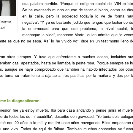
esa palabra horrible. “Porque el estigma social del VIH existe
Se ha avanzado mucho en eso de
tener el bicho
, como se dic
en la calle, pero la sociedad todavía lo ve de forma mu
“estigma
negativa”. “Y ya es bastante jodido que tengas que luchar contr
ñas)
la enfermedad para que ese problema, a nivel social, t
machaque la vida”, reconoce Marín, quien admite que “a vece
ante es que no se sepa. Así lo he vivido yo”, dice en un testimonio lleno d
ran otros tiempos. Y tuvo que enfrentarse a muchas cosas, incluidos su
deraban casi apestados, hasta se llamaba la peste rosa. Porque siempre se h
os, aunque se haya comprobado que también ha habido infectados por otra
ue toma su tratamiento a rajatabla, tres pastillas por la mañana y dos por l
me lo diagnosticaron”
presión fue
ya estoy muerto
. Iba para casa andando y pensé
¡mira el muert
 de todos los de mi cuadrilla”, describe con gravedad. “Yo tenía seis colega
ché con 20 años a la mili y me tiré once años navegando. Ellos empezaron 
 ni uno vivo. Todos de aquí de Bilbao. También muchos conocidos se fuero