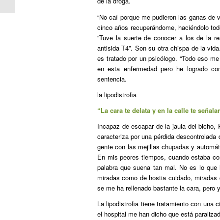
de la droga.
“No caí porque me pudieron las ganas de viv
cinco años recuperándome, haciéndolo tod
“Tuve la suerte de conocer a los de la re
antisida T4”. Son su otra chispa de la vid
es tratado por un psicólogo. “Todo eso m
en esta enfermedad pero he logrado co
sentencia.
la lipodistrofia
“La cara te delata y en la calle te señal
Incapaz de escapar de la jaula del bicho, R
caracteriza por una pérdida descontrolada d
gente con las mejillas chupadas y automá
En mis peores tiempos, cuando estaba co
palabra que suena tan mal. No es lo que l
miradas como de
hostia cuidado
, miradas 
se me ha rellenado bastante la cara, pero
La lipodistrofia tiene tratamiento con una c
el hospital me han dicho que está paraliza