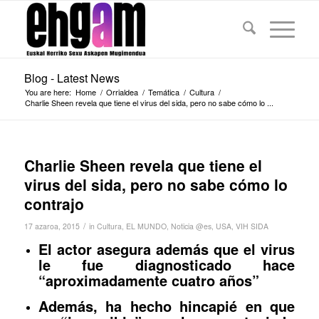
Blog - Latest News
You are here:
Home
/
Orrialdea
/
Temática
/
Cultura
/
Charlie Sheen revela que tiene el virus del sida, pero no sabe cómo lo ...
Charlie Sheen revela que tiene el
virus del sida, pero no sabe cómo lo
contrajo
/
17 azaroa, 2015
in
Cultura
,
EL MUNDO
,
Noticia @es
,
USA
,
VIH SIDA
El actor asegura además que el virus
le fue diagnosticado hace
“aproximadamente cuatro años”
Además, ha hecho hincapié en que