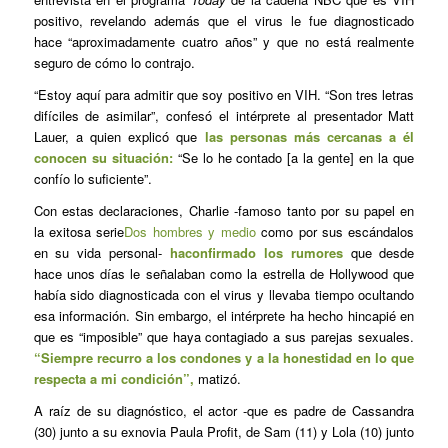
positivo, revelando además que el virus le fue diagnosticado
hace “aproximadamente cuatro años” y que no está realmente
seguro de cómo lo contrajo.
“Estoy aquí para admitir que soy positivo en VIH. “Son tres letras
difíciles de asimilar”, confesó el intérprete al presentador Matt
Lauer, a quien explicó que
las personas más cercanas a él
conocen su situación:
“Se lo he contado [a la gente] en la que
confío lo suficiente”.
Con estas declaraciones, Charlie -famoso tanto por su papel en
la exitosa serie
Dos hombres y medio
como por sus escándalos
en su vida personal-
ha
confirmado los rumores
que desde
hace unos días le señalaban como la estrella de Hollywood que
había sido diagnosticada con el virus y llevaba tiempo ocultando
esa información. Sin embargo, el intérprete ha hecho hincapié en
que es “imposible” que haya contagiado a sus parejas sexuales.
“Siempre recurro a los condones y a la honestidad en lo que
respecta a mi condición”,
matizó.
A raíz de su diagnóstico, el actor -que es padre de Cassandra
(30) junto a su exnovia Paula Profit, de Sam (11) y Lola (10) junto