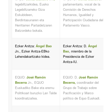
legebiltzarkidea,
Eusko
parlamentario, vocal de la
Legebiltzarreko Giza
Comisión de Derechos
Eskubideen,
Humanos, Igualdad y
Berdintasunaren eta
Participación Ciudadana del
Herritarren Partaidetzaren
Parlamento Vasco.
Batzordeko bokala.
Ezker Anitza:
Ángel Bao
Ezker Anitza: D.
Ángel
Jn., Ezker Anitza-EBko
Bao
, miembro de la
Lehendakaritzako kidea.
Presidencia de Ezker
Anitza-IU.
EQUO:
José Ramón
EQUO: D.
José Ramón
Becerra
Jn., EQUO
Becerra,
coordinador del
Euskadiko Bake eta eremu
Grupo de Trabajo sobre
Politikoari buruzko Lan Talde
Pacificación y Marco
koordinatzailea.
político de Equo Euskadi.