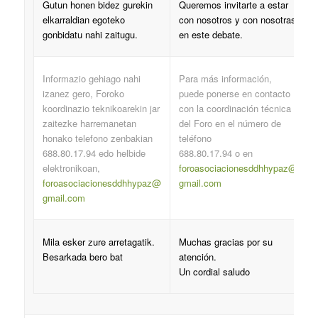
Gutun honen bidez gurekin
Queremos invitarte a estar
elkarraldian egoteko
con nosotros y con nosotras
gonbidatu nahi zaitugu.
en este debate.
Informazio gehiago nahi
Para más información,
izanez gero, Foroko
puede ponerse en contacto
koordinazio teknikoarekin jar
con la coordinación técnica
zaitezke harremanetan
del Foro en el número de
honako telefono zenbakian
teléfono
688.80.17.94 edo helbide
688.80.17.94 o en
elektronikoan,
foroasociacionesddhhypaz@
foroasociacionesddhhypaz@
gmail.com
gmail.com
Mila esker zure arretagatik.
Muchas gracias por su
Besarkada bero bat
atención.
Un cordial saludo