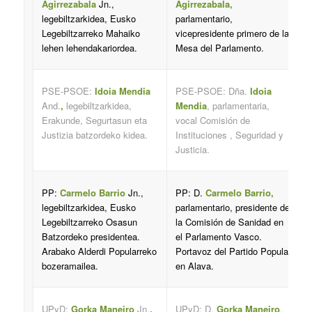
Agirrezabala
Jn.,
Agirrezabala,
legebiltzarkidea, Eusko
parlamentario,
Legebiltzarreko Mahaiko
vicepresidente primero de la
lehen lehendakariordea.
Mesa del Parlamento.
PSE-PSOE:
Idoia Mendia
PSE-PSOE: Dña.
Idoia
And.
,
legebiltzarkidea,
Mendia
, parlamentaria,
Erakunde, Segurtasun eta
vocal Comisión de
Justizia batzordeko kidea.
Instituciones , Seguridad y
Justicia.
PP:
Carmelo Barrio
Jn.,
PP: D.
Carmelo Barrio,
legebiltzarkidea, Eusko
parlamentario, presidente de
Legebiltzarreko Osasun
la Comisión de Sanidad en
Batzordeko presidentea.
el Parlamento Vasco.
Arabako Alderdi Popularreko
Portavoz del Partido Popular
bozeramailea.
en Alava.
UPyD:
Gorka Maneiro
Jn.
,
UPyD: D.
Gorka Maneiro
,