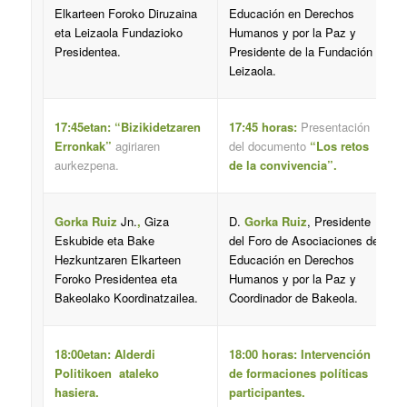
Elkarteen Foroko Diruzaina
Educación en Derechos
eta Leizaola Fundazioko
Humanos y por la Paz y
Presidentea.
Presidente de la Fundación
Leizaola.
17:45etan: “Bizikidetzaren
17:45 horas:
Presentación
Erronkak”
agiriaren
del documento
“Los retos
aurkezpena.
de la convivencia”.
Gorka Ruiz
Jn.
,
Giza
D.
Gorka Ruiz
, Presidente
Eskubide eta Bake
del Foro de Asociaciones de
Hezkuntzaren Elkarteen
Educación en Derechos
Foroko Presidentea eta
Humanos y por la Paz y
Bakeolako Koordinatzailea.
Coordinador de Bakeola.
18:00etan: Alderdi
18:00 horas: Intervención
Politikoen ataleko
de formaciones políticas
hasiera.
participantes.