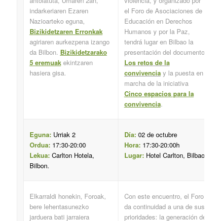
antolatuta, Urriaren 2an,
violencia, y organizado por
indarkeriaren Ezaren
el Foro de Asociaciones de
Nazioarteko eguna,
Educación en Derechos
Bizikidetzaren Erronkak
Humanos y por la Paz,
agiriaren aurkezpena izango
tendrá lugar en Bilbao la
da Bilbon.
Bizikidetzarako
presentación del documento
5 eremuak
ekintzaren
Los retos de la
hasiera gisa.
convivencia
y la puesta en
marcha de la iniciativa
Cinco espacios para la
convivencia
.
Eguna:
Urriak 2
Día:
02 de octubre
Ordua:
17:30-20:00
Hora:
17:30-20:00h
Lekua:
Carlton Hotela,
Lugar:
Hotel Carlton, Bilbao.
Bilbon.
Elkarraldi honekin, Foroak,
Con este encuentro, el Foro
bere lehentasunezko
da continuidad a una de sus
jarduera bati jarraiera
prioridades: la generación de