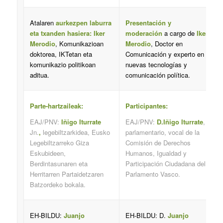
Atalaren
aurkezpen laburra
Presentación y
eta txanden hasiera: Iker
moderación
a cargo de
Iker
Merodio
, Komunikazioan
Merodio
, Doctor en
doktorea, IKTetan eta
Comunicación y experto en
komunikazio politikoan
nuevas tecnologías y
aditua.
comunicación política.
Parte-hartzaileak:
Participantes:
EAJ/PNV:
Iñigo Iturrate
EAJ/PNV:
D.Iñigo Iturrate
,
Jn.
,
legebiltzarkidea, Eusko
parlamentario, vocal de la
Legebiltzarreko Giza
Comisión de Derechos
Eskubideen,
Humanos, Igualdad y
Berdintasunaren eta
Participación Ciudadana del
Herritarren Partaidetzaren
Parlamento Vasco.
Batzordeko bokala.
EH-BILDU:
Juanjo
EH-BILDU: D.
Juanjo