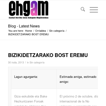
Blog - Latest News
You are here:
Home
/
Orrialdea
/
Sin categoría
/
BIZIKIDETZARAKO BOST EREMU
BIZIKIDETZARAKO BOST EREMU
/
30 iraila, 2013
in
Sin categoría
Lagun agurgarria:
Estimada amiga, estimado
amigo:
Giza eskubide eta Bake
El próximo 2 de octubre, día
Hezkuntzaren Foroak
internacional de la No