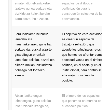
ematen dio; elkarrizketak
espacios de diálogo y
izateko gunea sortzea eta
participación para la
bizikidetza kolektiborako
construcción colectiva de la
partaidetza, hain zuzen.
convivencia.
Jardunaldiaren helburua,
El objetivo de esta actividad
lanerako eta
es crear un espacio de
hausnarketarako gune bat
trabajo y reflexión, que
sortzea da, euskal gizarte
aborde los principales retos
gisa ditugun erronkak
que hemos de afrontar como
lantzeko; politiko, sozial eta
sociedad vasca en el ámbito
elkarte mailan, bizikidetza
político, en el social y en el
hobeago bat lortzeko
institucional, para contribuir
asmoz.
a la mejor convivencia
posible.
Abian jarriko dugun
El primero de los espacios
lehenengoa, gune politiko-
que ponemos en marcha es
instituzionala izango da,
el espacio político-