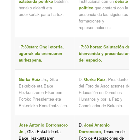
eztabaida politiko
batekin,
institucional con un
debate
honako alderdi eta
político
que contará con la
ordezkariak parte hartuz:
presencia de las siguientes
formaciones y
representaciones:
17:30etan: Ongi etorria,
17:30 horas: Salutación de
agurrak eta eremuaren
bienvenida y presentación
aurkezpena.
del espacio.
Gorka Ruiz
Jn.
,
Giza
D.
Gorka Ruiz
, Presidente
Eskubide eta Bake
del Foro de Asociaciones de
Hezkuntzaren Elkarteen
Educación en Derechos
Foroko Presidentea eta
Humanos y por la Paz y
Bakeolako Koordinatzailea.
Coordinador de Bakeola.
Jose Antonio Dorronsoro
D.
José Antonio
Jn.
, Giza Eskubide eta
Dorronsoro
, Tesorero del
Bake Hezkuntzaren
Foro de Asociaciones de