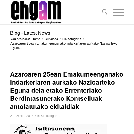
Blog - Latest News
You are here:
Home
/
Orrialdea
/
Sin categoría
/
Azaroaren 25ean Emakumeenganako Indarkeriaren aurkako Nazioarteko
Eguna...
Azaroaren 25ean Emakumeenganako
Indarkeriaren aurkako Nazioarteko
Eguna dela etako Errenteriako
Berdintasunerako Kontseiluak
antolatutako ekitaldiak
/
21 azaroa, 2013
in
Sin categoría