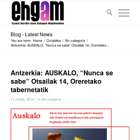
Blog - Latest News
You are here:
Home
/
Orrialdea
/
Sin categoría
/
Antzerkia: AUSKALO, “Nunca se sabe” Otsailak 14, Oreretako...
Antzerkia: AUSKALO, “Nunca se
sabe” Otsailak 14, Oreretako
tabernetatik
/
11 otsaila, 2014
in
Sin categoría