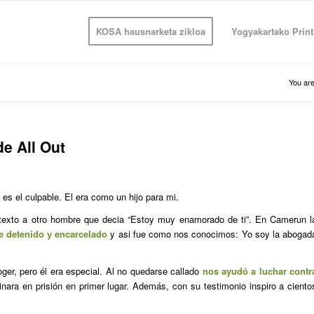
KOSA hausnarketa zikloa
Yogyakartako Print
You are
e All Out
es el culpable. El era como un hijo para mi.
exto a otro hombre que decia “Estoy muy enamorado de ti”. En Camerun l
e detenido y encarcelado
y asi fue como nos conocimos: Yo soy la abogad
r, pero él era especial. Al no quedarse callado
nos ayudó a luchar contr
nara en prisión en primer lugar. Además, con su testimonio inspiro a ciento