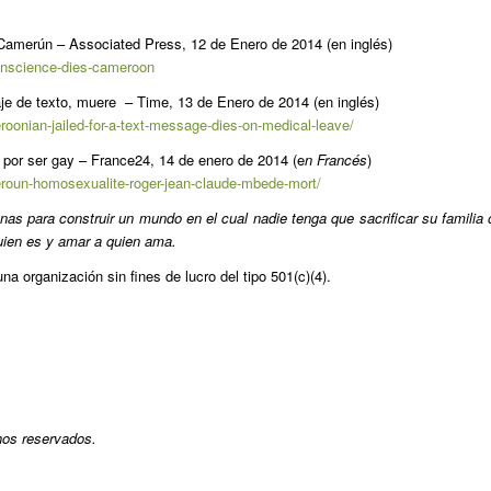
Camerún – Associated Press, 12 de Enero de 2014 (en inglés)
-conscience-dies-cameroon
e de texto, muere – Time, 13 de Enero de 2014 (en inglés)
oonian-jailed-for-a-text-message-dies-on-medical-leave/
or ser gay – France24, 14 de enero de 2014 (e
n Francés
)
roun-homosexualite-roger-jean-claude-mbede-mort/
nas para construir un mundo en el cual nadie tenga que sacrificar su familia 
quien es y amar a quien ama.
 organización sin fines de lucro del tipo 501(c)(4).
hos reservados.