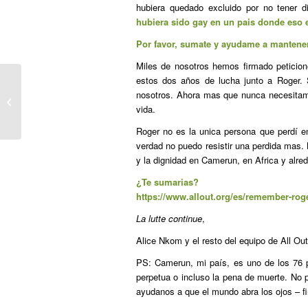
hubiera quedado excluido por no tener di
hubiera sido gay en un pais donde eso es
Por favor, sumate y ayudame a mantene
Miles de nosotros hemos firmado peticion
estos dos años de lucha junto a Roger.
EL MUNDO: El nuevo cardenal
nosotros. Ahora mas que nunca necesita
español: ‘La homosexualidad es una
vida.
deficiencia...
Roger no es la unica persona que perdí e
verdad no puedo resistir una perdida mas. 
y la dignidad en Camerun, en Africa y alre
¿Te sumarias?
https://www.allout.org/es/remember-rog
La lutte continue
,
Alice Nkom y el resto del equipo de All Out
PS: Camerun, mi país, es uno de los 76 p
perpetua o incluso la pena de muerte. No 
ayudanos a que el mundo abra los ojos – 