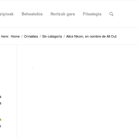
zipioak
Beheatokia
Nortzuk gara
Fitxategia
 here:
Home
/
Orrialdea
/
Sin categoría
/
Alice Nkom, en nombre de All Out
.
a
a
a
s