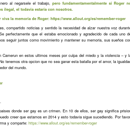
nero al negarsele el trabajo,
pero fundamentamentalmente si Roger n
 ilegal, el todavia estaría con nosotros.
r viva la memoria de Roger:
https://www.allout.org/es/remember-roger
es, compartido noticias y sentido la necesidad de alzar nuestra voz durant
 Se perfectamente que el estaba emocionado y agradecido de cada uno d
mos seguir juntos como movimiento y mantener su memoria, sus sueños co
n Camerun en estos ultimos meses por culpa del miedo y la violencia – y l
No tenemos otra opcion que no sea ganar esta batalla por el amor, la igualda
dedor del mundo.
er
.
aises donde ser gay es un crimen. En 10 de ellos, ser gay significa prisio
puedo creer que estamos en 2014 y esto todavia sigue sucediendo. Por favor
firma y comparte:
https://www.allout.org/es/remember-roger