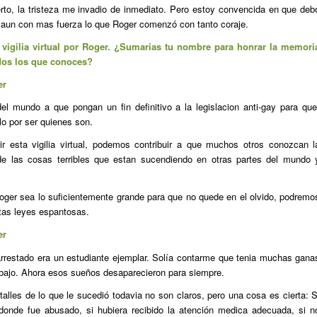
o, la tristeza me invadio de inmediato. Pero estoy convencida en que deb
r aun con mas fuerza lo que Roger comenzó con tanto coraje.
igilia virtual por Roger. ¿Sumarias tu nombre para honrar la memori
odos los que conoces?
er
el mundo a que pongan un fin definitivo a la legislacion anti-gay para que
o por ser quienes son.
r esta vigilia virtual, podemos contribuir a que muchos otros conozcan l
 de las cosas terribles que estan sucendiendo en otras partes del mundo 
oger sea lo suficientemente grande para que no quede en el olvido, podremo
tas leyes espantosas.
er
arrestado era un estudiante ejemplar. Solía contarme que tenia muchas gana
abajo. Ahora esos sueños desaparecieron para siempre.
talles de lo que le sucedió todavia no son claros, pero una cosa es cierta: S
donde fue abusado, si hubiera recibido la atención medica adecuada, si n