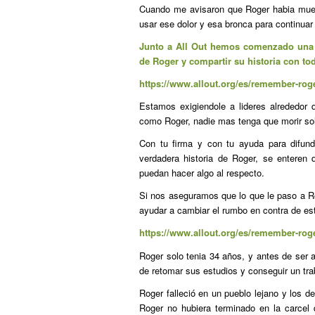
Cuando me avisaron que Roger habia muert
usar ese dolor y esa bronca para continua
Junto a All Out hemos comenzado una v
de Roger y compartir su historia con t
https://www.allout.org/es/remember-rog
Estamos exigiendole a lideres alrededor d
como Roger, nadie mas tenga que morir sol
Con tu firma y con tu ayuda para difundi
verdadera historia de Roger, se enteren
puedan hacer algo al respecto.
Si nos aseguramos que lo que le paso a R
ayudar a cambiar el rumbo en contra de es
https://www.allout.org/es/remember-rog
Roger solo tenia 34 años, y antes de ser 
de retomar sus estudios y conseguir un tr
Roger falleció en un pueblo lejano y los de
Roger no hubiera terminado en la carcel 